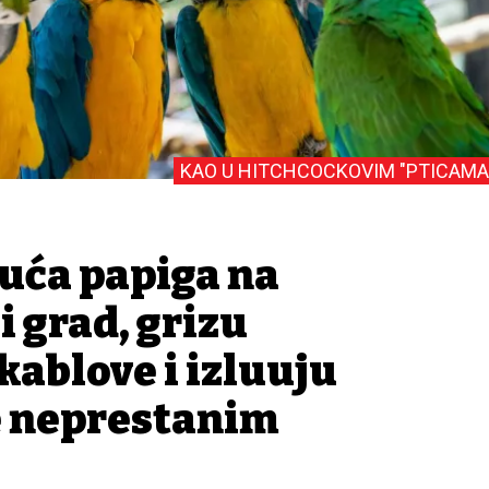
KAO U HITCHCOCKOVIM "PTICAMA
suća papiga na
 grad, grizu
kablove i izluđuju
e neprestanim