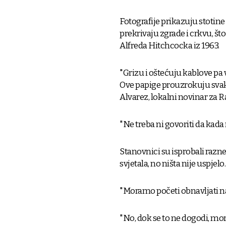
Fotografije prikazuju stotin
prekrivaju zgrade i crkvu, što
Alfreda Hitchcocka iz 1963.
"Grizu i oštećuju kablove pa 
Ove papige prouzrokuju svak
Alvarez, lokalni novinar za R
"Ne treba ni govoriti da kada
Stanovnici su isprobali razne
svjetala, no ništa nije uspjelo.
"Moramo početi obnavljati naš
"No, dok se to ne dogodi, mo