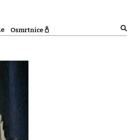
ne
Osmrtnice