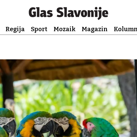
Regija
Sport
Mozaik
Magazin
Kolum