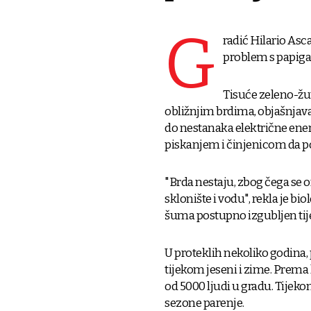
G
radić Hilario Asc
problem s papig
Tisuće zeleno-žut
obližnjim brdima, objašnjavaj
do nestanaka električne ener
piskanjem i činjenicom da p
"Brda nestaju, zbog čega se o
sklonište i vodu", rekla je bi
šuma postupno izgubljen ti
U proteklih nekoliko godina, 
tijekom jeseni i zime. Prem
od 5000 ljudi u gradu. Tijekom
sezone parenje.