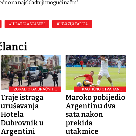
dno na najskladniji mogući način".
#HILARIO ASCASUBI
#INVAZIJA PAPIGA
članci
IZGRADIO GA BRAČNI PAR
KAOTIČNO OTVARANJE
IZ HRVATSKE
OLIMPIJSKOG TURNIRA
Traje istraga
Maroko pobijedio
urušavanja
Argentinu dva
Hotela
sata nakon
Dubrovnik u
prekida
Argentini
utakmice