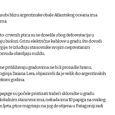
asubi blizu argentinske obale Atlantskog oceana ima
ama.
o-crvenih ptica su se doselile zbog deforestacije u
u biolozi. Grizu električne kablove u gradu, što dovodi
gije, te izluđuju stanovnike svojim neprestanim
osvuda obavljaju nuždu.
ne približavaju gradovima ne bi li pronašle hranu,
ologinja Daiana Lera, objasnivši da je velik dio argentinskih
jekom godina.
papige su počele pristizati tražeći sklonište u gradu
a lokalnim stanovnicima, nekada ima 10 papiga na svakog
 ljeta, ptice migriraju na jug do stijena u Patagoniji radi