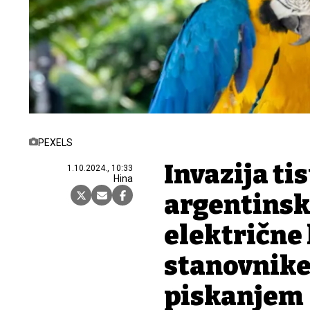
PEXELS
Invazija ti
1.10.2024., 10:33
Hina
argentinski
električne 
stanovnik
piskanjem