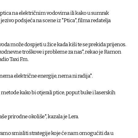
e ptica na električnim vodovima ili kako u sumrak
 jezivo podsjeća na scene iz "Ptica", filma redatelja
voda može dospjeti u žice kada kiši te se prekida prijenos.
odnevne troškove i probleme za nas", rekao je Ramon
adio Taxi Fm.
 nema električne energije, nema ni radija".
 metode kako bi otjerali ptice, poput buke i laserskih
e prirodne okoliše", kazala je Lera.
ramo smisliti strategije koje će nam omogućiti da u