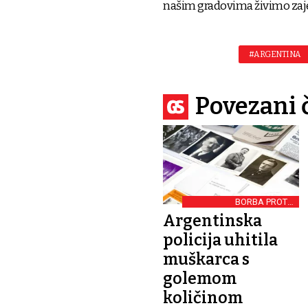
našim gradovima živimo zaje
#ARGENTINA
Povezani 
BORBA PROTIV
DISKRIMINACIJE
Argentinska
policija uhitila
muškarca s
golemom
količinom