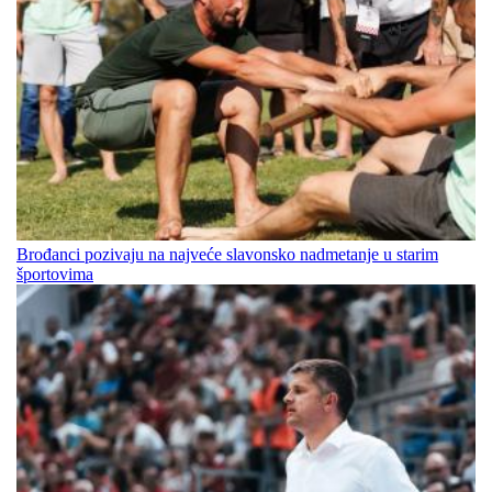
Brođanci pozivaju na najveće slavonsko nadmetanje u starim
športovima