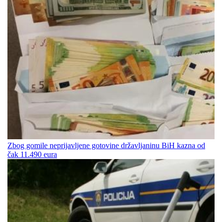
Zbog gomile neprijavljene gotovine državljaninu BiH kazna od
čak 11.490 eura