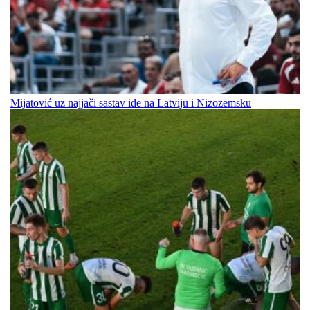
Mijatović uz najjači sastav ide na Latviju i Nizozemsku