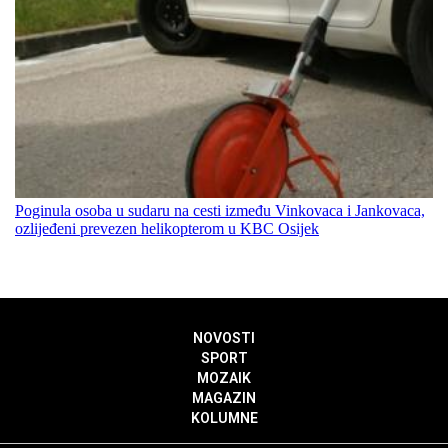
Poginula osoba u sudaru na cesti između Vinkovaca i Jankovaca,
ozlijeđeni prevezen helikopterom u KBC Osijek
NOVOSTI
SPORT
MOZAIK
MAGAZIN
KOLUMNE