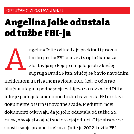
OPTUŽBE O ZLOSTAVLJANJU
Angelina Jolie odustala
od tužbe FBI-ja
A
ngelina Jolie odlučila je prekinuti pravnu
borbu protiv FBI-a u vezi s optužbama za
zlostavljanje koje je iznijela protiv bivšeg
supruga Brada Pitta. Slučaj se bavio navodnim
incidentom u privatnom avionu 2016. koji je odigrao
ključnu ulogu u podnošenju zahtjeva za razvod od Pitta.
Jolie je podnijela anonimnu tužbu tražeći da FBI dostavi
dokumente o istrazi navodne svađe. Međutim, novi
dokumenti otkrivaju da je Jolie odustala od tužbe 25.
rujna, obavještavajući sud o svojoj odluci. Obje strane će
snositi svoje pravne troškove. Jolie je 2022. tužila FBI