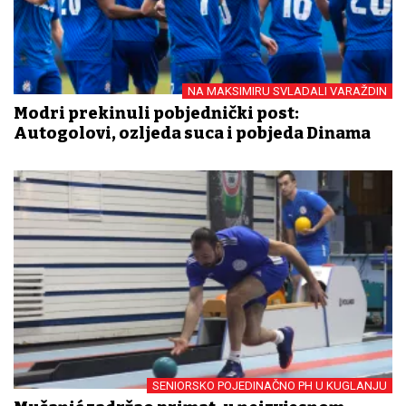
NA MAKSIMIRU SVLADALI VARAŽDIN
Modri prekinuli pobjednički post:
Autogolovi, ozljeda suca i pobjeda Dinama
SENIORSKO POJEDINAČNO PH U KUGLANJU