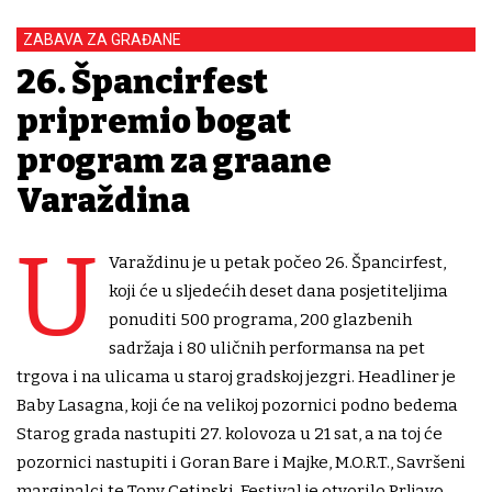
ZABAVA ZA GRAĐANE
26. Špancirfest
pripremio bogat
program za građane
Varaždina
U
Varaždinu je u petak počeo 26. Špancirfest,
koji će u sljedećih deset dana posjetiteljima
ponuditi 500 programa, 200 glazbenih
sadržaja i 80 uličnih performansa na pet
trgova i na ulicama u staroj gradskoj jezgri. Headliner je
Baby Lasagna, koji će na velikoj pozornici podno bedema
Starog grada nastupiti 27. kolovoza u 21 sat, a na toj će
pozornici nastupiti i Goran Bare i Majke, M.O.R.T., Savršeni
marginalci te Tony Cetinski. Festival je otvorilo Prljavo