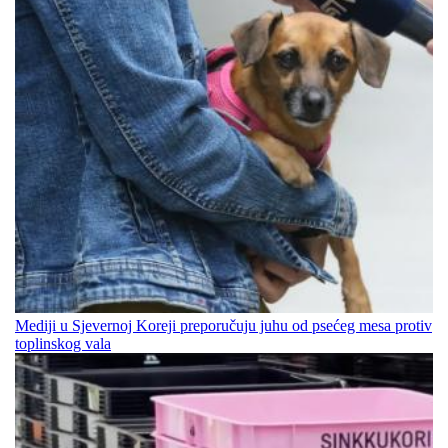
Mediji u Sjevernoj Koreji preporučuju juhu od psećeg mesa protiv
toplinskog vala