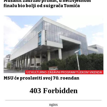
Mušanić zadržao primat, u neizvjesnom
finalu bio bolji od suigrača Tomića
UZ KULTURNO-ZABAVNI PROGRAM TIJEKOM VIKENDA
MSU će proslaviti svoj 70. rođendan