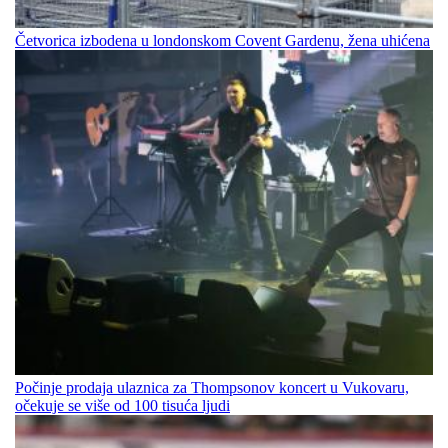
Četvorica izbodena u londonskom Covent Gardenu, žena uhićena
Počinje prodaja ulaznica za Thompsonov koncert u Vukovaru,
očekuje se više od 100 tisuća ljudi