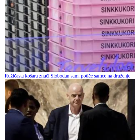
Ružičasta košara znači Slobodan sam, potiče samce na druženje