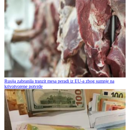
Rusija zabranila tranzit mesa peradi iz EU-a zbog sumnje na
krivotvorene potvrde