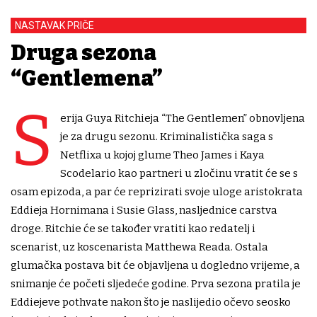
NASTAVAK PRIČE
Druga sezona
“Gentlemena”
S
erija Guya Ritchieja “The Gentlemen” obnovljena
je za drugu sezonu. Kriminalistička saga s
Netflixa u kojoj glume Theo James i Kaya
Scodelario kao partneri u zločinu vratit će se s
osam epizoda, a par će reprizirati svoje uloge aristokrata
Eddieja Hornimana i Susie Glass, nasljednice carstva
droge. Ritchie će se također vratiti kao redatelj i
scenarist, uz koscenarista Matthewa Reada. Ostala
glumačka postava bit će objavljena u dogledno vrijeme, a
snimanje će početi sljedeće godine. Prva sezona pratila je
Eddiejeve pothvate nakon što je naslijedio očevo seosko