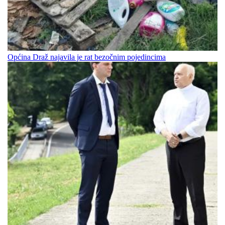
Općina Draž najavila je rat bezočnim pojedincima