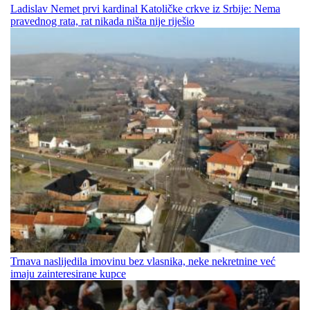
Ladislav Nemet prvi kardinal Katoličke crkve iz Srbije: Nema
pravednog rata, rat nikada ništa nije riješio
Trnava naslijedila imovinu bez vlasnika, neke nekretnine već
imaju zainteresirane kupce