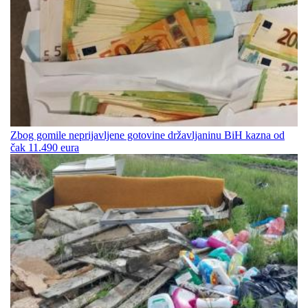
Zbog gomile neprijavljene gotovine državljaninu BiH kazna od
čak 11.490 eura