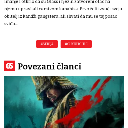
imanje i otkrio da su Glass i njezin zatvoreni otac na
njemu upravljali carstvom kanabisa. Prvo želi izvući svoju
obitelj iz kandži gangstera, ali shvati da mu se taj posao
sviđa...
#SERIJA
#GUY RITCHIE
Povezani članci