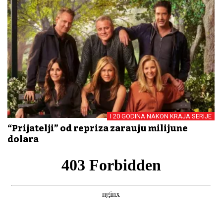
I 20 GODINA NAKON KRAJA SERIJE
“Prijatelji” od repriza zarađuju milijune
dolara