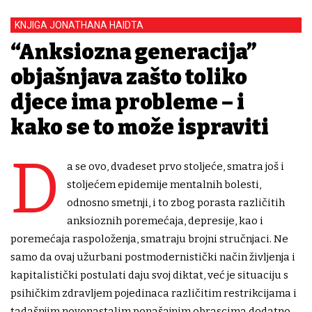
KNJIGA JONATHANA HAIDTA
“Anksiozna generacija”
objašnjava zašto toliko
djece ima probleme – i
kako se to može ispraviti
D
a se ovo, dvadeset prvo stoljeće, smatra još i
stoljećem epidemije mentalnih bolesti,
odnosno smetnji, i to zbog porasta različitih
anksioznih poremećaja, depresije, kao i
poremećaja raspoloženja, smatraju brojni stručnjaci. Ne
samo da ovaj užurbani postmodernistički način življenja i
kapitalistički postulati daju svoj diktat, već je situaciju s
psihičkim zdravljem pojedinaca različitim restrikcijama i
tadašnjim novonastalim ponašajnim obrascima dodatno