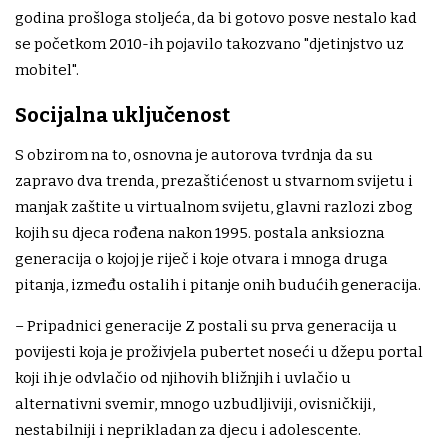
godina prošloga stoljeća, da bi gotovo posve nestalo kad
se početkom 2010-ih pojavilo takozvano "djetinjstvo uz
mobitel".
Socijalna uključenost
S obzirom na to, osnovna je autorova tvrdnja da su
zapravo dva trenda, prezaštićenost u stvarnom svijetu i
manjak zaštite u virtualnom svijetu, glavni razlozi zbog
kojih su djeca rođena nakon 1995. postala anksiozna
generacija o kojoj je riječ i koje otvara i mnoga druga
pitanja, između ostalih i pitanje onih budućih generacija.
– Pripadnici generacije Z postali su prva generacija u
povijesti koja je proživjela pubertet noseći u džepu portal
koji ih je odvlačio od njihovih bližnjih i uvlačio u
alternativni svemir, mnogo uzbudljiviji, ovisničkiji,
nestabilniji i neprikladan za djecu i adolescente.