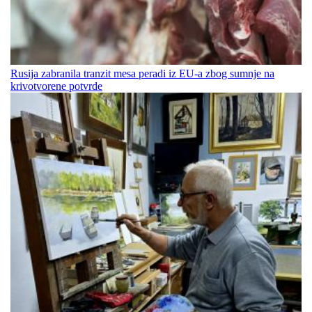
Rusija zabranila tranzit mesa peradi iz EU-a zbog sumnje na
krivotvorene potvrde