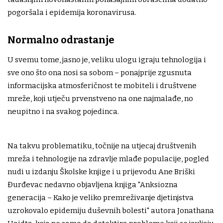
pogoršala i epidemija koronavirusa.
Normalno odrastanje
U svemu tome, jasno je, veliku ulogu igraju tehnologija i
sve ono što ona nosi sa sobom – ponajprije zgusnuta
informacijska atmosferičnost te mobiteli i društvene
mreže, koji utječu prvenstveno na one najmalađe, no
neupitno i na svakog pojedinca.
Na takvu problematiku, točnije na utjecaj društvenih
mreža i tehnologije na zdravlje mlađe populacije, pogled
nudi u izdanju Školske knjige i u prijevodu Ane Briški
Đurđevac nedavno objavljena knjiga "Anksiozna
generacija – Kako je veliko premreživanje djetinjstva
uzrokovalo epidemiju duševnih bolesti" autora Jonathana