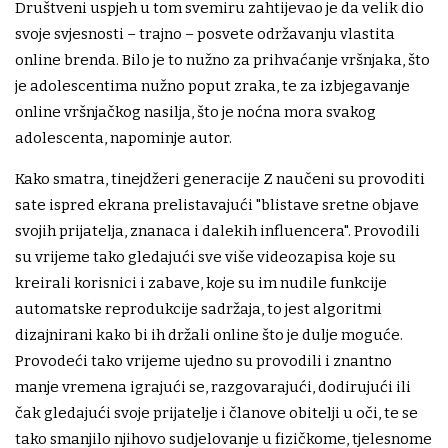
Društveni uspjeh u tom svemiru zahtijevao je da velik dio
svoje svjesnosti – trajno – posvete održavanju vlastita
online brenda. Bilo je to nužno za prihvaćanje vršnjaka, što
je adolescentima nužno poput zraka, te za izbjegavanje
online vršnjačkog nasilja, što je noćna mora svakog
adolescenta, napominje autor.
Kako smatra, tinejdžeri generacije Z naučeni su provoditi
sate ispred ekrana prelistavajući "blistave sretne objave
svojih prijatelja, znanaca i dalekih influencera". Provodili
su vrijeme tako gledajući sve više videozapisa koje su
kreirali korisnici i zabave, koje su im nudile funkcije
automatske reprodukcije sadržaja, to jest algoritmi
dizajnirani kako bi ih držali online što je dulje moguće.
Provodeći tako vrijeme ujedno su provodili i znantno
manje vremena igrajući se, razgovarajući, dodirujući ili
čak gledajući svoje prijatelje i članove obitelji u oči, te se
tako smanjilo njihovo sudjelovanje u fizičkome, tjelesnome