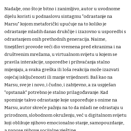
Nadalje, ono što je bitno i zanimljivo, autor u uvodnome
dijelu koristi u podnaslovu sintagmu "odrastanje na
Marsu" kojom metaforički upućuje na to koliko je
odrastanje mladih danas drukčije i izazovno u usporedbi s
odrastanjem onih prethodnih generacija. Naime,
tinejdžeri provode veći dio vremena pred ekranima i na
društvenim mrežama, u virtualnom svijetu u kojem se
pravila interakcije, usporedbe i prihvaćanja stalno
mijenjaju, a svaka greška ili loša reakcija može izazvati
osjećaj isključenosti ili manje vrijednosti. Baš kao na
Marsu, sve je i novo, i čudno, i zahtjevno, a za uspješan
"opstanak" potrebno je stalno prilagođavanje. Kad
spominje takvo odrastanje koje uspoređuje s onime na
Marsu, autor skreće pažnju na to da mladi ne odrastaju u
prirodnom, slobodnom okruženju, već u digitalnom svijetu
koji oblikuje njihovo emocionalno stanje, samopouzdanje,
a napose njihove socijalne vještine.