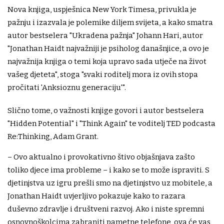
Nova knjiga, uspješnica New York Timesa, privukla je
pažnju i izazvala je polemike diljem svijeta, a kako smatra
autor bestselera "Ukradena pažnja" Johann Hari, autor
"Jonathan Haidt najvažniji je psiholog današnjice, a ovo je
najvažnija knjiga o temi koja upravo sada utječe na život
vašeg djeteta", stoga "svaki roditelj mora iz ovih stopa
pročitati 'Anksioznu generaciju'".
Slično tome, o važnosti knjige govori i autor bestselera
"Hidden Potential" i "Think Again" te voditelj TED podcasta
Re:Thinking, Adam Grant.
– Ovo aktualno i provokativno štivo objašnjava zašto
toliko djece ima probleme – i kako se to može ispraviti. S
djetinjstva uz igru prešli smo na djetinjstvo uz mobitele, a
Jonathan Haidt uvjerljivo pokazuje kako to razara
duševno zdravlje i društveni razvoj. Ako i niste spremni
osnovnoškolcima zabraniti pametne telefone, ova će vas