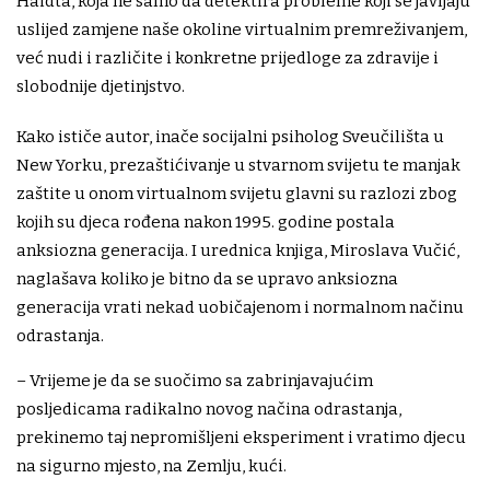
Haidta, koja ne samo da detektira probleme koji se javljaju
uslijed zamjene naše okoline virtualnim premreživanjem,
već nudi i različite i konkretne prijedloge za zdravije i
slobodnije djetinjstvo.
Kako ističe autor, inače socijalni psiholog Sveučilišta u
New Yorku, prezaštićivanje u stvarnom svijetu te manjak
zaštite u onom virtualnom svijetu glavni su razlozi zbog
kojih su djeca rođena nakon 1995. godine postala
anksiozna generacija. I urednica knjiga, Miroslava Vučić,
naglašava koliko je bitno da se upravo anksiozna
generacija vrati nekad uobičajenom i normalnom načinu
odrastanja.
– Vrijeme je da se suočimo sa zabrinjavajućim
posljedicama radikalno novog načina odrastanja,
prekinemo taj nepromišljeni eksperiment i vratimo djecu
na sigurno mjesto, na Zemlju, kući.