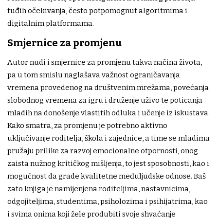
tuđih očekivanja, često potpomognut algoritmima i
digitalnim platformama.
Smjernice za promjenu
Autor nudi i smjernice za promjenu takva načina života,
pa u tom smislu naglašava važnost ograničavanja
vremena provedenog na društvenim mrežama, povećanja
slobodnog vremena za igru i druženje uživo te poticanja
mladih na donošenje vlastitih odluka i učenje iz iskustava.
Kako smatra, za promjenu je potrebno aktivno
uključivanje roditelja, škola i zajednice, a time se mladima
pružaju prilike za razvoj emocionalne otpornosti, onog
zaista nužnog kritičkog mišljenja, to jest sposobnosti, kao i
mogućnost da grade kvalitetne međuljudske odnose. Baš
zato knjiga je namijenjena roditeljima, nastavnicima,
odgojiteljima, studentima, psiholozima i psihijatrima, kao
i svima onima koji žele produbiti svoje shvaćanje