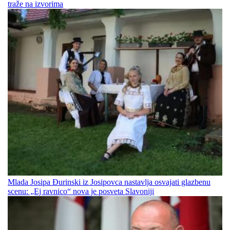
traže na izvorima
Mlada Josipa Đurinski iz Josipovca nastavlja osvajati glazbenu
scenu: „Ej ravnico“ nova je posveta Slavoniji