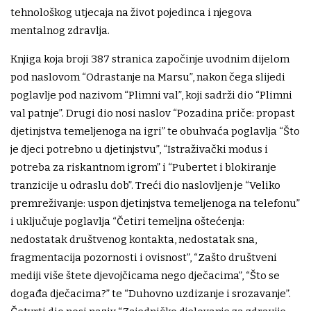
tehnološkog utjecaja na život pojedinca i njegova
mentalnog zdravlja.
Knjiga koja broji 387 stranica započinje uvodnim dijelom
pod naslovom “Odrastanje na Marsu”, nakon čega slijedi
poglavlje pod nazivom “Plimni val”, koji sadrži dio “Plimni
val patnje”. Drugi dio nosi naslov “Pozadina priče: propast
djetinjstva temeljenoga na igri” te obuhvaća poglavlja “Što
je djeci potrebno u djetinjstvu”, “Istraživački modus i
potreba za riskantnom igrom” i “Pubertet i blokiranje
tranzicije u odraslu dob”. Treći dio naslovljen je “Veliko
premreživanje: uspon djetinjstva temeljenoga na telefonu”
i uključuje poglavlja “Četiri temeljna oštećenja:
nedostatak društvenog kontakta, nedostatak sna,
fragmentacija pozornosti i ovisnost”, “Zašto društveni
mediji više štete djevojčicama nego dječacima”, “Što se
događa dječacima?” te “Duhovno uzdizanje i srozavanje”.