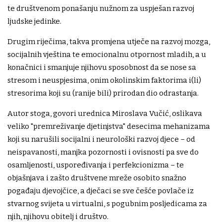
te društvenom ponašanju nužnom za uspješan razvoj
ljudske jedinke.
Drugim riječima, takva promjena utječe na razvoj mozga,
socijalnih vještina te emocionalnu otpornost mladih, a u
konačnici i smanjuje njihovu sposobnost da se nose sa
stresom i neuspjesima, onim okolinskim faktorima i(li)
stresorima koji su (ranije bili) prirodan dio odrastanja.
Autor stoga, govori urednica Miroslava Vučić, oslikava
veliko "premreživanje djetinjstva" desecima mehanizama
koji su narušili socijalni i neurološki razvoj djece – od
neispavanosti, manjka pozornosti i ovisnosti pa sve do
osamljenosti, uspoređivanja i perfekcionizma – te
objašnjava i zašto društvene mreže osobito snažno
pogađaju djevojčice, a dječaci se sve češće povlače iz
stvarnog svijeta u virtualni, s pogubnim posljedicama za
njih, njihovu obitelj i društvo.