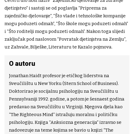
Četvrti dio nosi naziv “Zajedničko djelovanje za zdravije
djetinjstvo” i sastoji se od poglavlja “Priprema za
zajedničko djelovanje”, “Što vlade i tehnološke kompanije
mogu poduzeti odmah”, “Što škole mogu poduzeti odmah”
i “Što roditelji mogu poduzeti odmah”. Nakon toga slijedi
zaključak pod naslovom “Povratak djetinjstva na Zemlju”,
uz Zahvale, Bilješke, Literaturu te Kazalo pojmova.
O autoru
Jonathan Haidt profesor je etičkog liderstva na
Sveučilištu u New Yorku (Stern School of Business).
Doktorirao je socijalnu psihologiju na Sveučilištu u
Pennsylvaniji 1992. godine, a potom je šesnaest godina
predavao na Sveučilištu u Virginiji. Njegova djela kao
“The Righteous Mind” istražuju moralnu i političku
psihologiju. Knjiga “Anksiozna generacija” izravno se
nadovezuje na teme kojima se bavio u knjizi “The