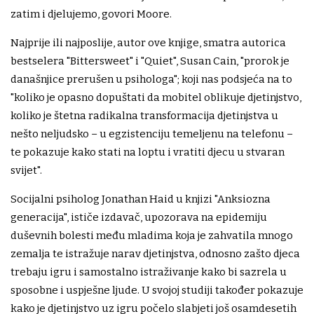
zatim i djelujemo, govori Moore.
Najprije ili najposlije, autor ove knjige, smatra autorica
bestselera "Bittersweet" i "Quiet", Susan Cain, "prorok je
današnjice prerušen u psihologa"; koji nas podsjeća na to
"koliko je opasno dopuštati da mobitel oblikuje djetinjstvo,
koliko je štetna radikalna transformacija djetinjstva u
nešto neljudsko – u egzistenciju temeljenu na telefonu –
te pokazuje kako stati na loptu i vratiti djecu u stvaran
svijet".
Socijalni psiholog Jonathan Haid u knjizi "Anksiozna
generacija", ističe izdavač, upozorava na epidemiju
duševnih bolesti među mladima koja je zahvatila mnogo
zemalja te istražuje narav djetinjstva, odnosno zašto djeca
trebaju igru i samostalno istraživanje kako bi sazrela u
sposobne i uspješne ljude. U svojoj studiji također pokazuje
kako je djetinjstvo uz igru počelo slabjeti još osamdesetih