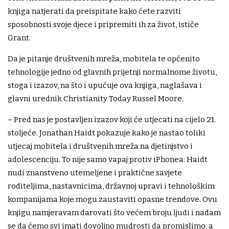
knjiga natjerati da preispitate kako ćete razviti
sposobnosti svoje djece i pripremiti ih za život, ističe
Grant.
Da je pitanje društvenih mreža, mobitela te općenito
tehnologije jedno od glavnih prijetnji normalnome životu,
stoga i izazov, na što i upućuje ova knjiga, naglašava i
glavni urednik Christianity Today Russel Moore.
– Pred nas je postavljen izazov koji će utjecati na cijelo 21.
stoljeće. Jonathan Haidt pokazuje kako je nastao toliki
utjecaj mobitela i društvenih mreža na djetinjstvo i
adolescenciju. To nije samo vapaj protiv iPhonea: Haidt
nudi znanstveno utemeljene i praktične savjete
roditeljima, nastavnicima, državnoj upravi i tehnološkim
kompanijama koje mogu zaustaviti opasne trendove. Ovu
knjigu namjeravam darovati što većem broju ljudi i nadam
se da ćemo svi imati dovoljno mudrosti da promislimo, a