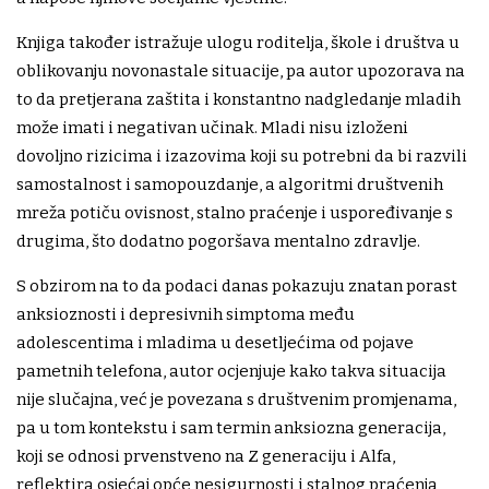
Knjiga također istražuje ulogu roditelja, škole i društva u
oblikovanju novonastale situacije, pa autor upozorava na
to da pretjerana zaštita i konstantno nadgledanje mladih
može imati i negativan učinak. Mladi nisu izloženi
dovoljno rizicima i izazovima koji su potrebni da bi razvili
samostalnost i samopouzdanje, a algoritmi društvenih
mreža potiču ovisnost, stalno praćenje i uspoređivanje s
drugima, što dodatno pogoršava mentalno zdravlje.
S obzirom na to da podaci danas pokazuju znatan porast
anksioznosti i depresivnih simptoma među
adolescentima i mladima u desetljećima od pojave
pametnih telefona, autor ocjenjuje kako takva situacija
nije slučajna, već je povezana s društvenim promjenama,
pa u tom kontekstu i sam termin anksiozna generacija,
koji se odnosi prvenstveno na Z generaciju i Alfa,
reflektira osjećaj opće nesigurnosti i stalnog praćenja