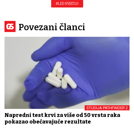
#LED SVJETLO
Povezani članci
STUDIJA PATHFINDER 2
Napredni test krvi za više od 50 vrsta raka
pokazao obećavajuće rezultate