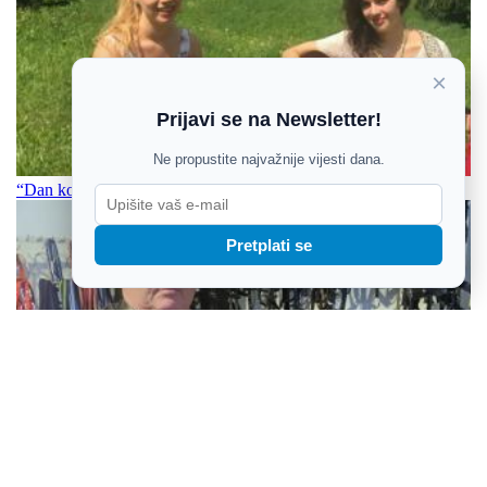
×
Prijavi se na Newsletter!
Ne propustite najvažnije vijesti dana.
“Dan koji se pamti” posveta je Kići Slabincu, ali i našem Gradu
Pretplati se