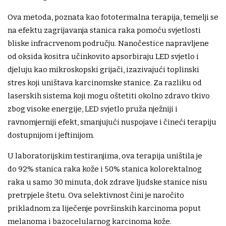
Ova metoda, poznata kao fototermalna terapija, temelji se
na efektu zagrijavanja stanica raka pomoću svjetlosti
bliske infracrvenom području. Nanočestice napravljene
od oksida kositra učinkovito apsorbiraju LED svjetlo i
djeluju kao mikroskopski grijači, izazivajući toplinski
stres koji uništava karcinomske stanice. Za razliku od
laserskih sistema koji mogu oštetiti okolno zdravo tkivo
zbog visoke energije, LED svjetlo pruža nježniji i
ravnomjerniji efekt, smanjujući nuspojave i čineći terapiju
dostupnijom i jeftinijom.
U laboratorijskim testiranjima, ova terapija uništila je
do 92% stanica raka kože i 50% stanica kolorektalnog
raka u samo 30 minuta, dok zdrave ljudske stanice nisu
pretrpjele štetu. Ova selektivnost čini je naročito
prikladnom za liječenje površinskih karcinoma poput
melanoma i bazocelularnog karcinoma kože.