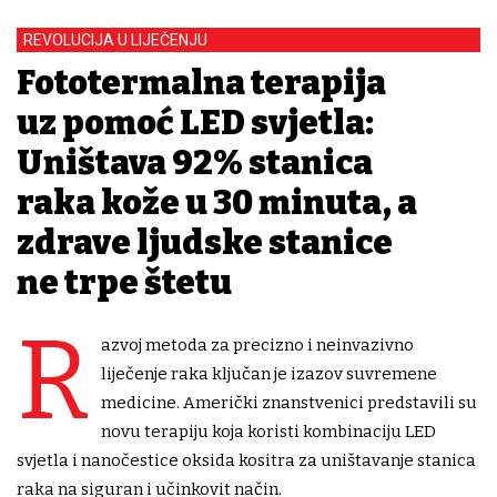
REVOLUCIJA U LIJEČENJU
Fototermalna terapija
uz pomoć LED svjetla:
Uništava 92% stanica
raka kože u 30 minuta, a
zdrave ljudske stanice
ne trpe štetu
R
azvoj metoda za precizno i neinvazivno
liječenje raka ključan je izazov suvremene
medicine. Američki znanstvenici predstavili su
novu terapiju koja koristi kombinaciju LED
svjetla i nanočestice oksida kositra za uništavanje stanica
raka na siguran i učinkovit način.