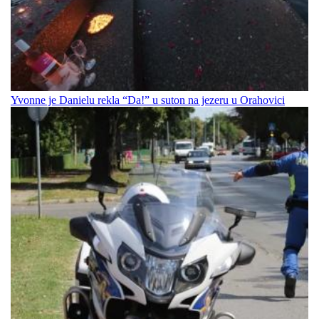
Yvonne je Danielu rekla “Da!” u suton na jezeru u Orahovici