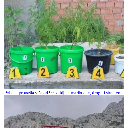
Policija pronašla više od 90 stabljika marihuane, drogu i streljivo