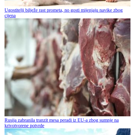
Ugostitelji bilježe rast prometa, no gosti mijenjaju navike zbog
cijena
Rusija zabranila tranzit mesa peradi iz EU-a zbog sumnje na
krivotvorene potvrde