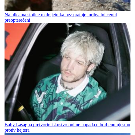
Na ulicama stotine maloljetnika bez pratnje, prihvatni centri
preopterećeni
Baby Lasagna pretvorio iskustvo online napada u borbenu pjesmu
protiv hejtera