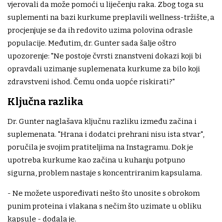
vjerovali da može pomoći u liječenju raka. Zbog toga su
suplementi na bazi kurkume preplavili wellness-tržište, a
procjenjuje se da ih redovito uzima polovina odrasle
populacije. Međutim, dr. Gunter sada šalje oštro
upozorenje: "Ne postoje čvrsti znanstveni dokazi koji bi
opravdali uzimanje suplemenata kurkume za bilo koji
zdravstveni ishod. Čemu onda uopće riskirati?"
Ključna razlika
Dr. Gunter naglašava ključnu razliku između začina i
suplemenata. "Hrana i dodatci prehrani nisu ista stvar",
poručila je svojim pratiteljima na Instagramu. Dok je
upotreba kurkume kao začina u kuhanju potpuno
sigurna, problem nastaje s koncentriranim kapsulama.
- Ne možete uspoređivati nešto što unosite s obrokom
punim proteina i vlakana s nečim što uzimate u obliku
kapsule - dodala je.