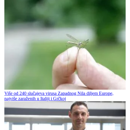
Više od 240 slučajeva virusa Zapadnog Nila diljem Europe,
najviše zaraženih u Italiji i Grčkoj