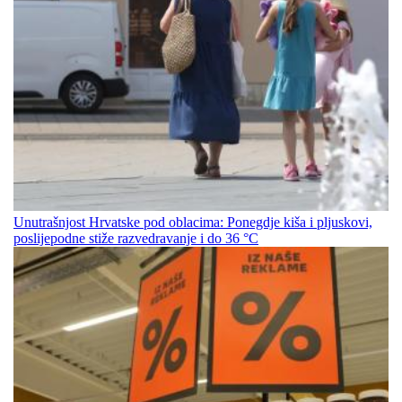
Unutrašnjost Hrvatske pod oblacima: Ponegdje kiša i pljuskovi,
poslijepodne stiže razvedravanje i do 36 °C