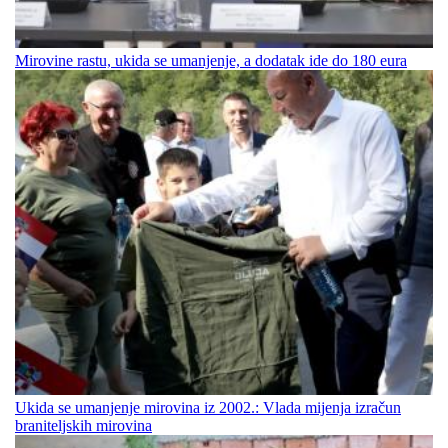
Mirovine rastu, ukida se umanjenje, a dodatak ide do 180 eura
Ukida se umanjenje mirovina iz 2002.: Vlada mijenja izračun
braniteljskih mirovina