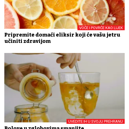
VOĆE I POVRĆE KAO LIJEK
Pripremite domaći eliksir koji će vašu jetru
učiniti zdravijom
UVEDITE IH U SVOJU PREHRANU
Bolove u zglobovima smanjite