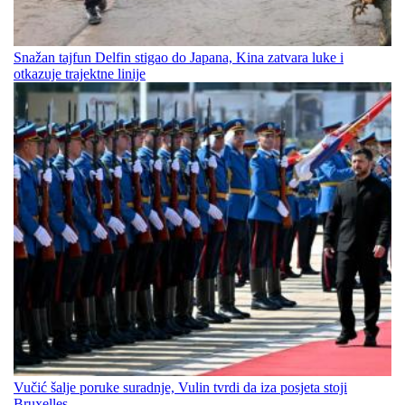
Snažan tajfun Delfin stigao do Japana, Kina zatvara luke i
otkazuje trajektne linije
Vučić šalje poruke suradnje, Vulin tvrdi da iza posjeta stoji
Bruxelles