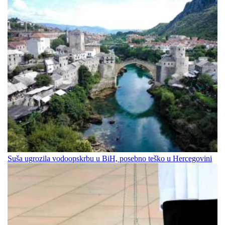
Suša ugrozila vodoopskrbu u BiH, posebno teško u Hercegovini