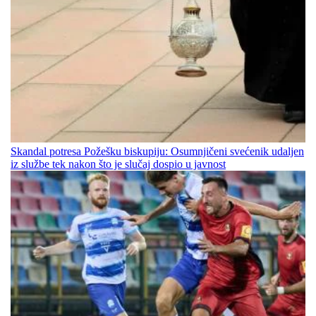
Skandal potresa Požešku biskupiju: Osumnjičeni svećenik udaljen
iz službe tek nakon što je slučaj dospio u javnost