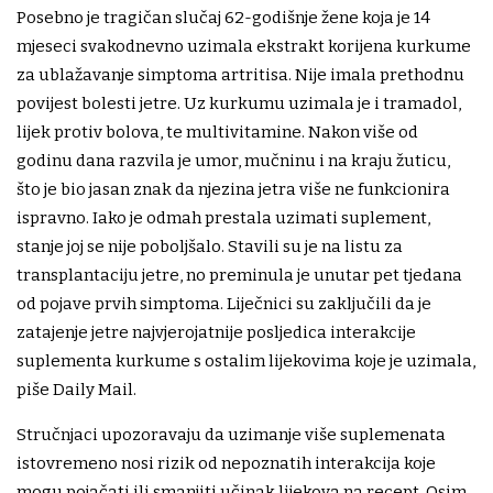
Posebno je tragičan slučaj 62-godišnje žene koja je 14
mjeseci svakodnevno uzimala ekstrakt korijena kurkume
za ublažavanje simptoma artritisa. Nije imala prethodnu
povijest bolesti jetre. Uz kurkumu uzimala je i tramadol,
lijek protiv bolova, te multivitamine. Nakon više od
godinu dana razvila je umor, mučninu i na kraju žuticu,
što je bio jasan znak da njezina jetra više ne funkcionira
ispravno. Iako je odmah prestala uzimati suplement,
stanje joj se nije poboljšalo. Stavili su je na listu za
transplantaciju jetre, no preminula je unutar pet tjedana
od pojave prvih simptoma. Liječnici su zaključili da je
zatajenje jetre najvjerojatnije posljedica interakcije
suplementa kurkume s ostalim lijekovima koje je uzimala,
piše Daily Mail.
Stručnjaci upozoravaju da uzimanje više suplemenata
istovremeno nosi rizik od nepoznatih interakcija koje
mogu pojačati ili smanjiti učinak lijekova na recept. Osim