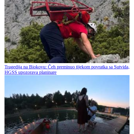
Tragedija na Biokovu: Čeh preminuo tijekom povratka sa Sutvida,
HGSS upozorava planinare