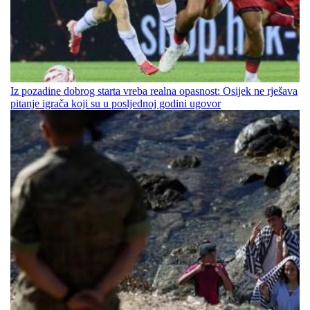
Iz pozadine dobrog starta vreba realna opasnost: Osijek ne rješava
pitanje igrača koji su u posljednoj godini ugovor