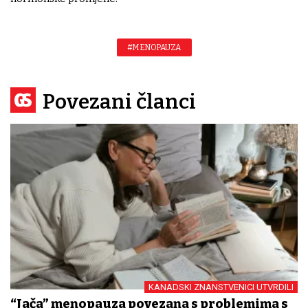
#MENOPAUZA
Povezani članci
KANADSKI ZNANSTVENICI UTVRDILI
“Jača” menopauza povezana s problemima s