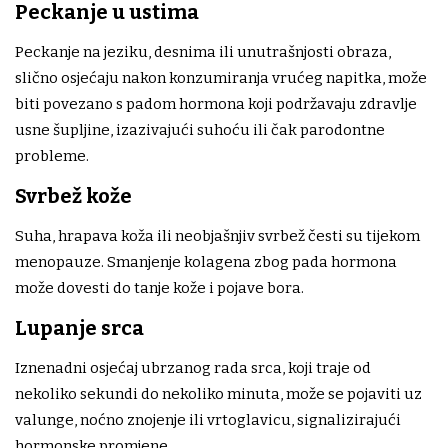
Peckanje u ustima
Peckanje na jeziku, desnima ili unutrašnjosti obraza,
slično osjećaju nakon konzumiranja vrućeg napitka, može
biti povezano s padom hormona koji podržavaju zdravlje
usne šupljine, izazivajući suhoću ili čak parodontne
probleme.
Svrbež kože
Suha, hrapava koža ili neobjašnjiv svrbež česti su tijekom
menopauze. Smanjenje kolagena zbog pada hormona
može dovesti do tanje kože i pojave bora.
Lupanje srca
Iznenadni osjećaj ubrzanog rada srca, koji traje od
nekoliko sekundi do nekoliko minuta, može se pojaviti uz
valunge, noćno znojenje ili vrtoglavicu, signalizirajući
hormonske promjene.