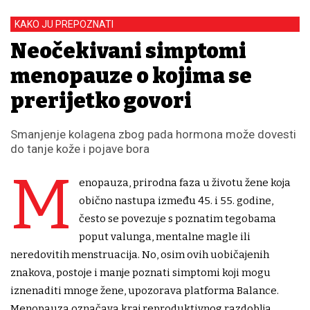
KAKO JU PREPOZNATI
Neočekivani simptomi
menopauze o kojima se
prerijetko govori
Smanjenje kolagena zbog pada hormona može dovesti
do tanje kože i pojave bora
M
enopauza, prirodna faza u životu žene koja
obično nastupa između 45. i 55. godine,
često se povezuje s poznatim tegobama
poput valunga, mentalne magle ili
neredovitih menstruacija. No, osim ovih uobičajenih
znakova, postoje i manje poznati simptomi koji mogu
iznenaditi mnoge žene, upozorava platforma Balance.
Menopauza označava kraj reproduktivnog razdoblja,