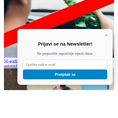
×
Prijavi se na Newsletter!
Ne propustite najvažnije vijesti dana.
50-godišnjak u Piškorevcima vozio sa 1,74 promila i udario
automobil 43-godišnjakinje
Pretplati se