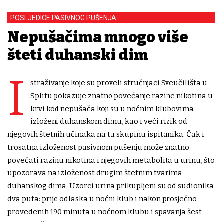
POSLJEDICE PASIVNOG PUŠENJA
Nepušačima mnogo više
šteti duhanski dim
I
straživanje koje su proveli stručnjaci Sveučilišta u
Splitu pokazuje znatno povećanje razine nikotina u
krvi kod nepušača koji su u noćnim klubovima
izloženi duhanskom dimu, kao i veći rizik od
njegovih štetnih učinaka na tu skupinu ispitanika. Čak i
trosatna izloženost pasivnom pušenju može znatno
povećati razinu nikotina i njegovih metabolita u urinu, što
upozorava na izloženost drugim štetnim tvarima
duhanskog dima. Uzorci urina prikupljeni su od sudionika
dva puta: prije odlaska u noćni klub i nakon prosječno
provedenih 190 minuta u noćnom klubu i spavanja šest