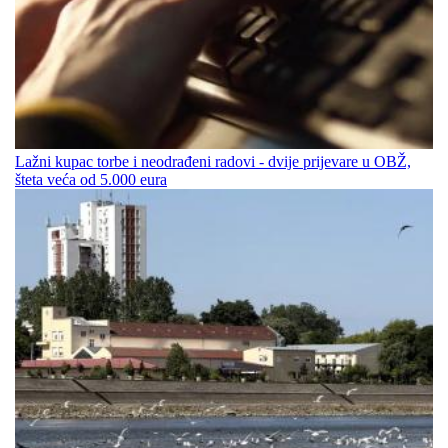
Lažni kupac torbe i neodrađeni radovi - dvije prijevare u OBŽ,
šteta veća od 5.000 eura