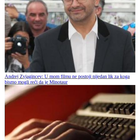
Andrej Zvjagincev: U mom filmu ne postoji nijedan lik za koga
bismo mogli reći da je Minotaur