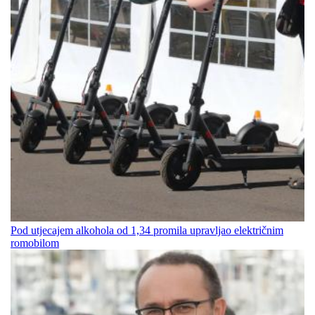
Pod utjecajem alkohola od 1,34 promila upravljao električnim
romobilom