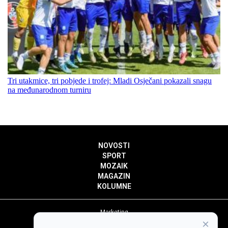
Tri utakmice, tri pobjede i trofej: Mladi Osječani pokazali snagu
na međunarodnom turniru
NOVOSTI
SPORT
MOZAIK
MAGAZIN
KOLUMNE
Marketing
×
Politika privatnosti