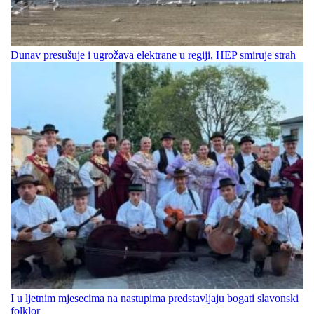
Dunav presušuje i ugrožava elektrane u regiji, HEP smiruje strah
I u ljetnim mjesecima na nastupima predstavljaju bogati slavonski
folklor