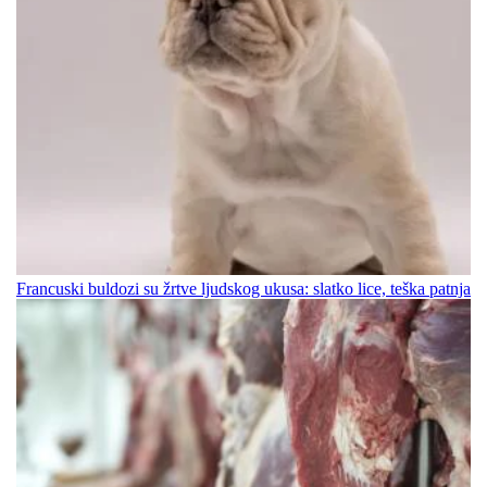
Francuski buldozi su žrtve ljudskog ukusa: slatko lice, teška patnja