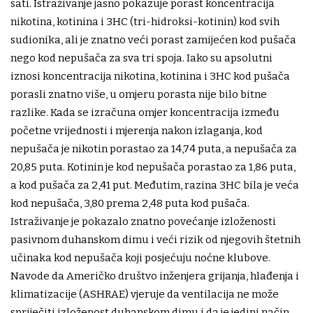
sati. Istraživanje jasno pokazuje porast koncentracija
nikotina, kotinina i 3HC (tri-hidroksi-kotinin) kod svih
sudionika, ali je znatno veći porast zamijećen kod pušača
nego kod nepušača za sva tri spoja. Iako su apsolutni
iznosi koncentracija nikotina, kotinina i 3HC kod pušača
porasli znatno više, u omjeru porasta nije bilo bitne
razlike. Kada se izračuna omjer koncentracija između
početne vrijednosti i mjerenja nakon izlaganja, kod
nepušača je nikotin porastao za 14,74 puta, a nepušača za
20,85 puta. Kotinin je kod nepušača porastao za 1,86 puta,
a kod pušača za 2,41 put. Međutim, razina 3HC bila je veća
kod nepušača, 3,80 prema 2,48 puta kod pušača.
Istraživanje je pokazalo znatno povećanje izloženosti
pasivnom duhanskom dimu i veći rizik od njegovih štetnih
učinaka kod nepušača koji posjećuju noćne klubove.
Navode da Američko društvo inženjera grijanja, hlađenja i
klimatizacije (ASHRAE) vjeruje da ventilacija ne može
spriječiti izloženost duhanskom dimu i da je jedini način