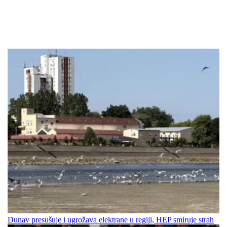
Dunav presušuje i ugrožava elektrane u regiji, HEP smiruje strah