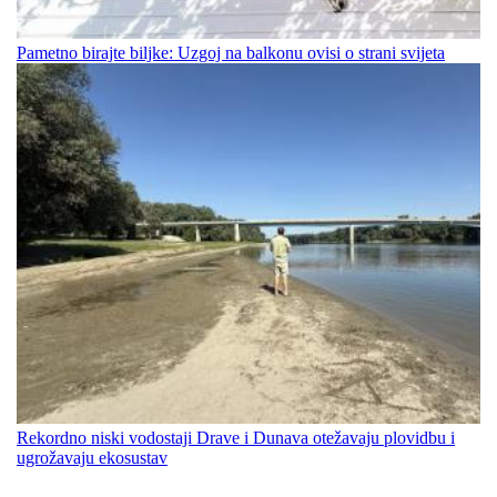
Pametno birajte biljke: Uzgoj na balkonu ovisi o strani svijeta
Rekordno niski vodostaji Drave i Dunava otežavaju plovidbu i
ugrožavaju ekosustav