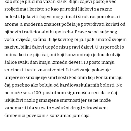
kao što je plućima važan kisik. Biljni čajevi postoje već
stoljećima i koriste se kao prirodni lijekovi za razne
bolesti. Ljekoviti čajevi mogu imati širok raspon okusa i
arome, a moderna znanost počela je potvrđivati koristi od
njihovih tradicionalnih upotreba. Prave se od sušenog
voća, cvijeća, začina ili ljekovitog bilja. Ipak, unatoč svojem
nazivu, biljni čajevi uopće nisu pravi čajevi. U usporedbi s
onima koji ne piju čaj, oni koji konzumiraju jednu do dvije
šalice svaki dan imaju između devet i 13 posto manju
smrtnost, tvrde znanstvenici. Istraživanje pokazuje
umjereno smanjenje smrtnosti kod onih koji konzumiraju
čaj, posebno ako boluju od kardiovaskularnih bolesti. No
ne može se sa 100-postotnom sigurnošću reći da je čaj
isključivi razlog smanjene smrtnosti jer se ne može
zanemariti da su za to zaslužni drugi zdravstveni
čimbenici povezani s konzumacijom čaja.