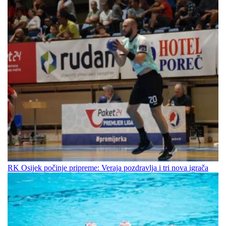
RK Osijek počinje pripreme: Veraja pozdravlja i tri nova igrača