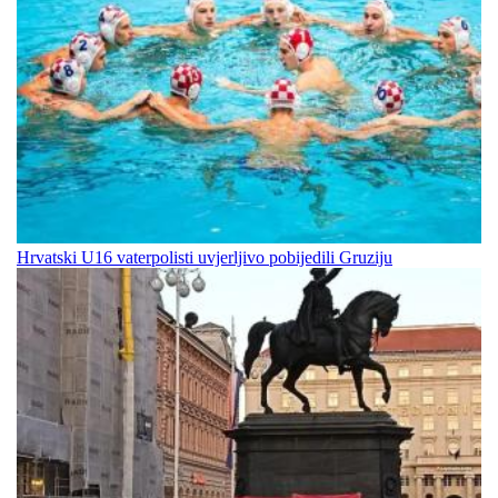
Hrvatski U16 vaterpolisti uvjerljivo pobijedili Gruziju