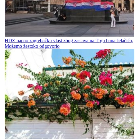
HDZ napao zagrebačku vlast zbog zastava na Trgu bana Jelačića,
Možemo žestoko odgovorio