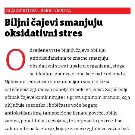
BLAGODATI OMILJENOG NAPITKA
Biljni čajevi smanjuju
oksidativni stres
O
dređene vrste biljnih čajeva obiluju
antioksidansima te znatno smanjuju
oksidativni stres i upale u organizmu, stoga
su idealan izbor za osobe koje pate od upala.
Njihovom redovitom konzumacijom smanjit će se
natečenost zglobova i poboljšati pokretljivost. Za još bolji
učinak čajeve kombinirajte i s protuupalnom hranom, koja
uključuje sezonsko i bobičasto voće bogato
antioksidansima, tamnozeleno lisnato povrće, obilje
začina, poput luka i češnjaka, te korjenasto povrće. I ne
zaboravite na kretanje, koje je za vaše zglobove važno baš