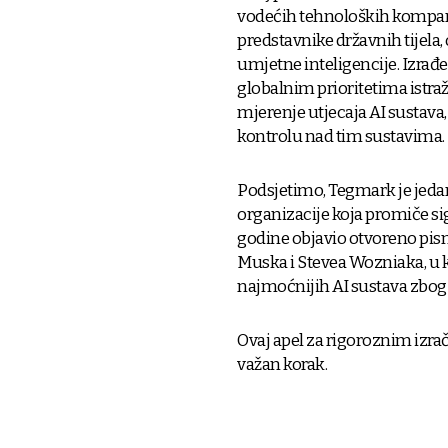
vodećih tehnoloških kompani
predstavnike državnih tijela, 
umjetne inteligencije. Izra
globalnim prioritetima istraž
mjerenje utjecaja AI sustava,
kontrolu nad tim sustavima.
Podsjetimo, Tegmark je jedan
organizacije koja promiče sig
godine objavio otvoreno pism
Muska i Stevea Wozniaka, u 
najmoćnijih AI sustava zbog z
Ovaj apel za rigoroznim iz
važan korak.