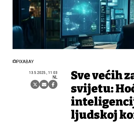
PIXABAY
Sve većih z
13.5.2025., 11:03
NL
svijetu: Ho
inteligenc
ljudskoj ko