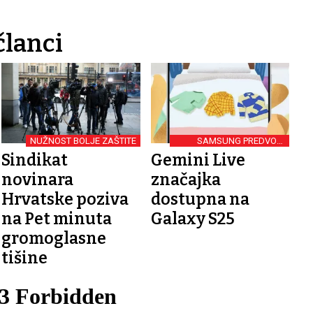
članci
NUŽNOST BOLJE ZAŠTITE
SAMSUNG PREDVODI
MOBILNU AI REVOLUCIJU
Sindikat
Gemini Live
novinara
značajka
Hrvatske poziva
dostupna na
na Pet minuta
Galaxy S25
gromoglasne
tišine