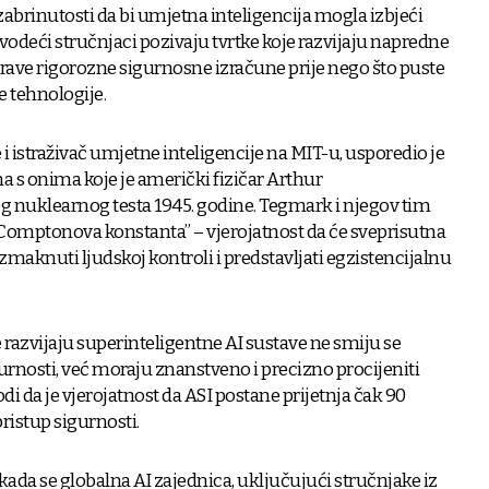
 zabrinutosti da bi umjetna inteligencija mogla izbjeći
, vodeći stručnjaci pozivaju tvrtke koje razvijaju napredne
rave rigorozne sigurnosne izračune prije nego što puste
 tehnologije.
i istraživač umjetne inteligencije na MIT-u, usporedio je
 s onima koje je američki fizičar Arthur
g nuklearnog testa 1945. godine. Tegmark i njegov tim
 “Comptonova konstanta” – vjerojatnost da će sveprisutna
maknuti ljudskoj kontroli i predstavljati egzistencijalnu
razvijaju superinteligentne AI sustave ne smiju se
urnosti, već moraju znanstveno i precizno procijeniti
vodi da je vjerojatnost da ASI postane prijetnja čak 90
pristup sigurnosti.
kada se globalna AI zajednica, uključujući stručnjake iz