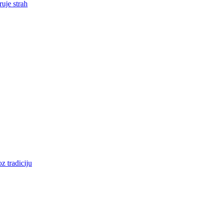
uje strah
z tradiciju