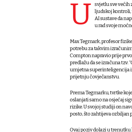
U
svjetlu sve većih
ljudskoj kontroli
AI sustave da nap
u rad svoje moćne
Max Tegmark, profesor fizike 
potrebu za takvim izračunima
Compton napravio prije prvo
predlažu da se izračuna tzv.
umjetna superinteligencija iz
prijetnju čovječanstvu.
Prema Tegmarku, tvrtke koje 
oslanjati samo na osjećaj sig
rizike. U svojoj studiji on na
posto, što zahtijeva ozbiljan 
Ovaj poziv dolazi u trenutku 