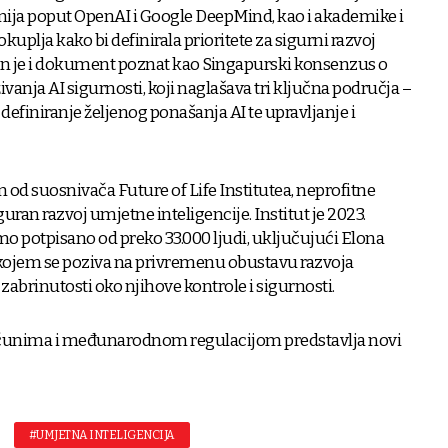
ja poput OpenAI i Google DeepMind, kao i akademike i
okuplja kako bi definirala prioritete za sigurni razvoj
đen je i dokument poznat kao Singapurski konsenzus o
ivanja AI sigurnosti, koji naglašava tri ključna područja –
 definiranje željenog ponašanja AI te upravljanje i
 od suosnivača Future of Life Institutea, neprofitne
uran razvoj umjetne inteligencije. Institut je 2023.
o potpisano od preko 33.000 ljudi, uključujući Elona
kojem se poziva na privremenu obustavu razvoja
abrinutosti oko njihove kontrole i sigurnosti.
računima i međunarodnom regulacijom predstavlja novi
#UMJETNA INTELIGENCIJA