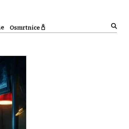
ne
Osmrtnice