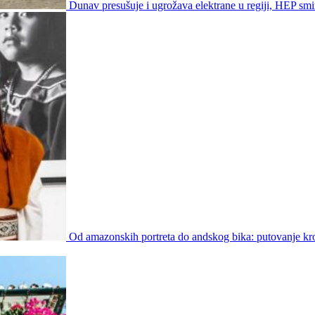
Dunav presušuje i ugrožava elektrane u regiji, HEP smir
Od amazonskih portreta do andskog bika: putovanje kro