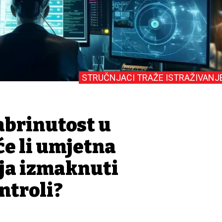
STRUČNJACI TRAŽE ISTRAŽIVANJ
abrinutost u
će li umjetna
ija izmaknuti
ntroli?