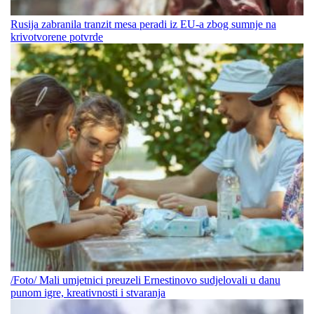
Rusija zabranila tranzit mesa peradi iz EU-a zbog sumnje na
krivotvorene potvrde
/Foto/ Mali umjetnici preuzeli Ernestinovo sudjelovali u danu
punom igre, kreativnosti i stvaranja