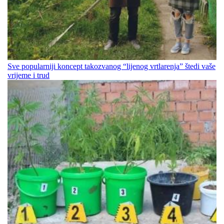
Sve popularniji koncept takozvanog “lijenog vrtlarenja” štedi vaše
vrijeme i trud