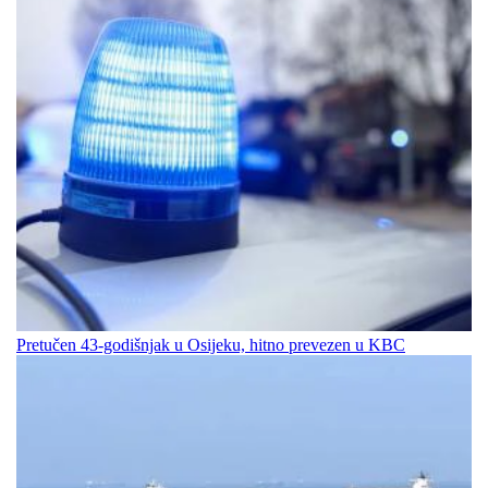
Pretučen 43-godišnjak u Osijeku, hitno prevezen u KBC