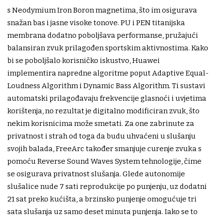
s Neodymium Iron Boron magnetima, što im osigurava
snažan bas i jasne visoke tonove. PU i PEN titanijska
membrana dodatno poboljšava performanse, pružajući
balansiran zvuk prilagođen sportskim aktivnostima. Kako
bi se poboljšalo korisničko iskustvo, Huawei
implementira napredne algoritme poput Adaptive Equal-
Loudness Algorithm i Dynamic Bass Algorithm. Ti sustavi
automatski prilagođavaju frekvencije glasnoći i uvjetima
korištenja, no rezultat je digitalno modificiran zvuk, što
nekim korisnicima može smetati. Za one zabrinute za
privatnost i strah od toga da budu uhvaćeni u slušanju
svojih balada, FreeArc također smanjuje curenje zvuka s
pomoću Reverse Sound Waves System tehnologije, čime
se osigurava privatnost slušanja. Glede autonomije
slušalice nude 7 sati reprodukcije po punjenju, uz dodatni
21 sat preko kućišta, a brzinsko punjenje omogućuje tri
sata slušanja uz samo deset minuta punjenja. Iako se to