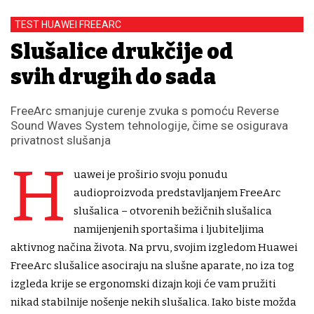
TEST HUAWEI FREEARC
Slušalice drukčije od
svih drugih do sada
FreeArc smanjuje curenje zvuka s pomoću Reverse
Sound Waves System tehnologije, čime se osigurava
privatnost slušanja
H
uawei je proširio svoju ponudu
audioproizvoda predstavljanjem FreeArc
slušalica – otvorenih bežičnih slušalica
namijenjenih sportašima i ljubiteljima
aktivnog načina života. Na prvu, svojim izgledom Huawei
FreeArc slušalice asociraju na slušne aparate, no iza tog
izgleda krije se ergonomski dizajn koji će vam pružiti
nikad stabilnije nošenje nekih slušalica. Iako biste možda