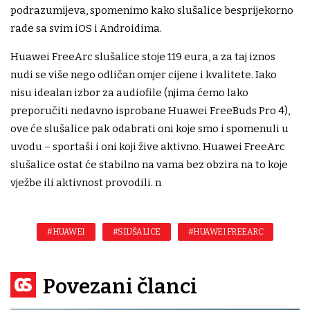
podrazumijeva, spomenimo kako slušalice besprijekorno
rade sa svim iOS i Androidima.
Huawei FreeArc slušalice stoje 119 eura, a za taj iznos
nudi se više nego odličan omjer cijene i kvalitete. Iako
nisu idealan izbor za audiofile (njima ćemo lako
preporučiti nedavno isprobane Huawei FreeBuds Pro 4),
ove će slušalice pak odabrati oni koje smo i spomenuli u
uvodu – sportaši i oni koji žive aktivno. Huawei FreeArc
slušalice ostat će stabilno na vama bez obzira na to koje
vježbe ili aktivnost provodili. n
#HUAWEI
#SLUŠALICE
#HUAWEI FREEARC
Povezani članci