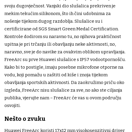
svoju dugovječnost. Vanjski dio slušalica prekriven je
mekim tekućim silikonom, što ih čini udobnima za
nošenje tijekom dugog razdoblja. Slušalice su i
certificirane od SGS Smart Green Medal Certification.
Kontrole dodirom su naravno tu, no njihova praktičnost
upitna je pri trčanju ili obavljanju neke aktivnosti, no,
naravno, sve je do navike za ovakvim oblikom upravljanja.
FreeArc su prve Huawei slušalice s IP57 vodootpornošću.
Kako bi to postigle, imaju posebne mikrofone otporne na
vodu, koji pomažu u zaštiti od kiše i znoja tijekom
obavljanja sportskih aktivnosti. Da zaokružimo priču oko
izgleda, FreeArc nisu slušalice za sve, no ako ste ciljanja
publika, vjerujte nam – FreeArc će vas u ovom području
osvojiti.
Nešto o zvuku
Huawei FreeArc koristi 17x12 mm visokosenzitivni driver