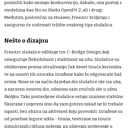
pomislili kako nemaju konkurenciju, dakako, ona postoji s
modelima kao što su Shokz OpenFit 2, ali i drugi.
Međutim, poslovično za Huawei, FreeArc briljiraju i
zasigurno će uzdrmati tržište ovakvog tipa slušalica.
Nešto o dizajnu
FreeArc slušalice odlikuje tzv. C-Bridge Design, koji
omogućuje fleksibilnost i stabilnost na uhu. Slušalice su
oblikovane prema istraživanju čak deset tisuća korisnika
te na osnovi tih uzoraka izrađene kako bi odgovarale baš
svima. Nose se na način da jedan dio slušalice ide iza uha,
a naravno osnovni dio, odnosno sam zvučnik ide u ušnu
školjku. Tako postavljene slušalice ostaju iznimno stabilno
fiksirane i uvjereni smo da vam gotovo nikad ne bi trebale
ispasti, bez obzira na aktivnost koju provodili. Izrađene su
od posebne legure nikla - titana, testirane na tisuće
simuliranih ciklusa nošenja, pa ulijevaju povjerenje u