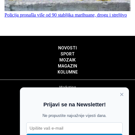
Policija pronašla više od 90 stabljika marihuane, drogu i streljivo
NOVOSTI
SPORT
MOZAIK
MAGAZIN
KOLUMNE
Marketing
×
Politika privatnosti
Politika kolačića
Prijavi se na Newsletter!
Impressum
Pravila prenošenja sadržaja
Ne propustite najvažnije vijesti dana.
Pravila komentiranja
Agroglas