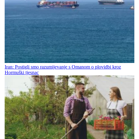
Iran: Postigli smo razumijevanje s Omanom o plovidbi kroz
Hormuški tjesnac