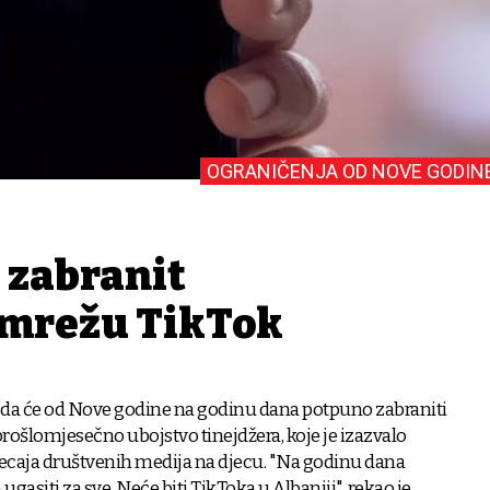
OGRANIČENJA OD NOVE GODIN
 zabranit
 mrežu TikTok
la da će od Nove godine na godinu dana potpuno zabraniti
prošlomjesečno ubojstvo tinejdžera, koje je izazvalo
ecaja društvenih medija na djecu. "Na godinu dana
asiti za sve. Neće biti TikToka u Albaniji", rekao je