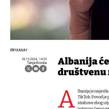
PIXABAY
Albanija će
26.12.2024., 14:23
Tanja Kvorka
društvenu
A
lbanija je najavi
TikTok. Povod je 
strahove zbog utj
potpuno ćemo ga ug