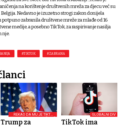
aničenja na korištenje društvenih mreža za djecu već su
Belgija. Nedavno je izuzetno strogi zakon donijela
om potpuno zabranila društvene mreže za mlađe od 16
vene medije, a posebno TikTok, za raspirivanje nasilja
 nje.
BANIJA
#TIKTOK
#ZABRANA
članci
REKAO DA MU JE TIKTOK
GLOBALNI DIV
"MIO"
Trump za
TikTok ima