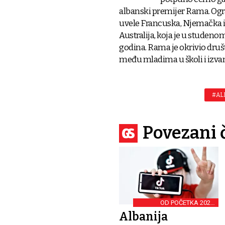
albanski premijer Rama. Ogr
uvele Francuska, Njemačka i 
Australija, koja je u studen
godina. Rama je okrivio društ
među mladima u školi i izvan
#AL
Povezani 
OD POČETKA 2025.
GODINE
Albanija