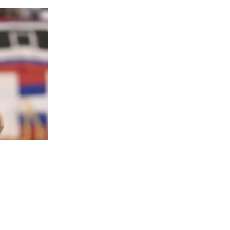
Hajduk prekinuo šest godina čekanja: Petarda u Vilniu