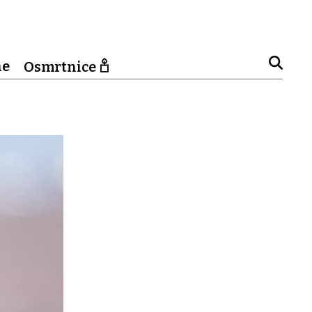
ne
Osmrtnice