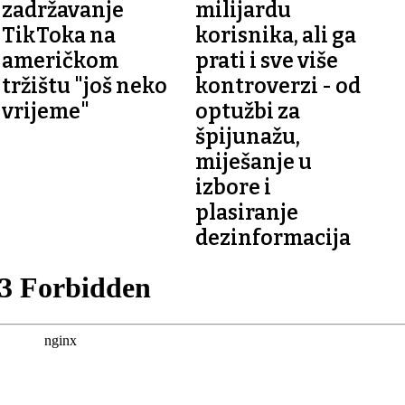
zadržavanje
milijardu
TikToka na
korisnika, ali ga
američkom
prati i sve više
tržištu "još neko
kontroverzi - od
vrijeme"
optužbi za
špijunažu,
miješanje u
izbore i
plasiranje
dezinformacija