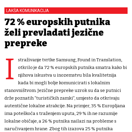
LAKŠA KOMUNIKACIJA
72 % europskih putnika
želi prevladati jezične
prepreke
I
straživanje tvrtke Samsung, Found in Translation,
otkrilo je da 72 % europskih putnika smatra kako bi
njihova iskustva u inozemstvu bila kvalitetnija
kada bi mogli bolje komunicirati s lokalnim
stanovništvom. Jezične prepreke uzrok su da se putnici
drže poznatih “turističkih zamki”, umjesto da otkrivaju
autentične lokalne atrakcije. Na primjer, 35 % Europljana
ima poteškoća s traženjem uputa, 29 % ih ne razumije
lokalne običaje, a 26 % putnika nailazi na probleme s
naručivanjem hrane. Zbog tih izazova 25 % putnika