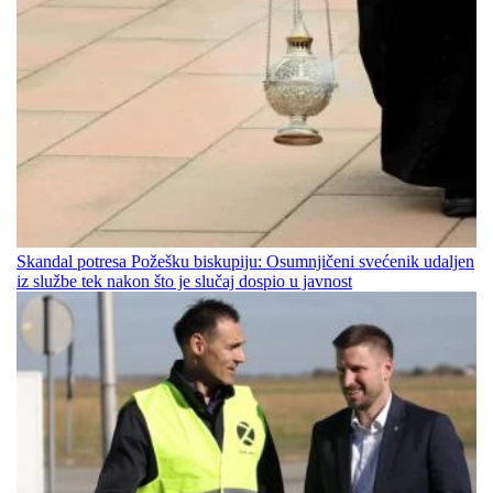
Skandal potresa Požešku biskupiju: Osumnjičeni svećenik udaljen
iz službe tek nakon što je slučaj dospio u javnost