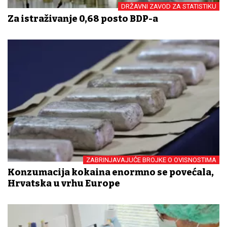
DRŽAVNI ZAVOD ZA STATISTIKU
Za istraživanje 0,68 posto BDP-a
ZABRINJAVAJUĆE BROJKE O OVISNOSTIMA
Konzumacija kokaina enormno se povećala,
Hrvatska u vrhu Europe