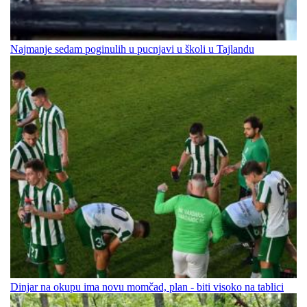
Najmanje sedam poginulih u pucnjavi u školi u Tajlandu
Dinjar na okupu ima novu momčad, plan - biti visoko na tablici