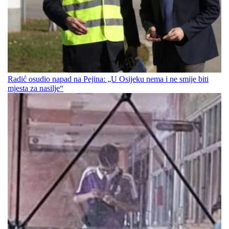
Radić osudio napad na Pejina: „U Osijeku nema i ne smije biti
mjesta za nasilje“