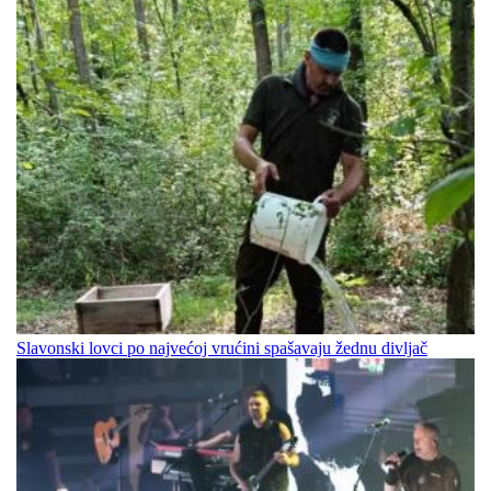
Slavonski lovci po najvećoj vrućini spašavaju žednu divljač