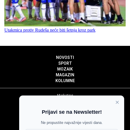
Utakmica protiv Rudeša neće biti šetnja kroz park
NOVOSTI
SPORT
MOZAIK
MAGAZIN
KOLUMNE
Marketing
×
Politika privatnosti
Politika kolačića
Prijavi se na Newsletter!
Impressum
Pravila prenošenja sadržaja
Ne propustite najvažnije vijesti dana.
Pravila komentiranja