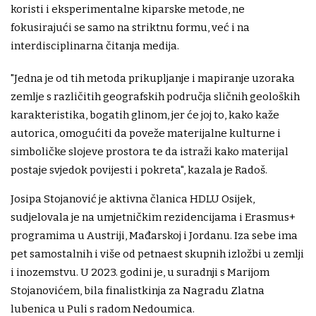
koristi i eksperimentalne kiparske metode, ne
fokusirajući se samo na striktnu formu, već i na
interdisciplinarna čitanja medija.
​"Jedna je od tih metoda prikupljanje i mapiranje uzoraka
zemlje s različitih geografskih područja sličnih geoloških
karakteristika, bogatih glinom, jer ​će joj to, kako kaže​
autorica,​ omogućit​i da poveže materijalne kulturne i
simboličke slojeve prostora te da istraži kako materijal
postaje svjedok povijesti i pokreta​", kazala je Radoš​.
Josipa Stojanović je ​aktivna članica HDLU Osijek,
sudjelovala je na umjetničkim rezidencijama i Erasmus+
programima u Austriji, Mađarskoj i Jordanu. Iza sebe ima
pet samostalnih i više od petnaest skupnih izložbi u zemlji
i inozemstvu. U 2023. ​godini je, u suradnji s Marijom
Stojanovićem, bila finalistkinja za Nagradu Zlatna
lubenica u Puli s radom Nedoumica.