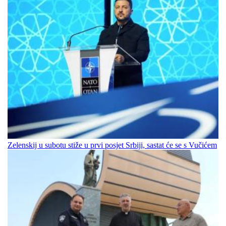
Zelenskij u subotu stiže u prvi posjet Srbiji, sastat će se s Vučićem