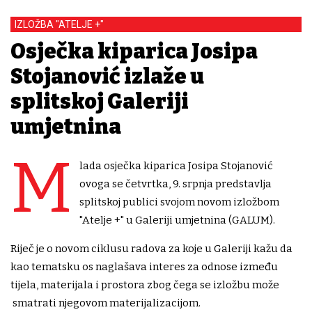
IZLOŽBA "ATELJE +"
Osječka kiparica Josipa
Stojanović izlaže u
splitskoj Galeriji
umjetnina
M
lada osječka kiparica Josipa Stojanović
ovoga se četvrtka, 9. srpnja predstavlja
splitskoj publici svojom novom izložbom
"Atelje +" u Galeriji umjetnina (GALUM).
​​Riječ je o novom ciklusu radova​ za koje u Galeriji kažu da
kao tematsku os naglašava interes za odnose između
tijela, materijala i prostora​ zbog čega se izložbu može​
smatrati njegovom materijalizacijom.