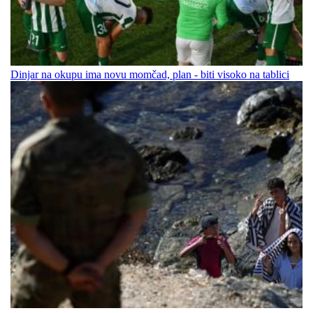
Dinjar na okupu ima novu momčad, plan - biti visoko na tablici