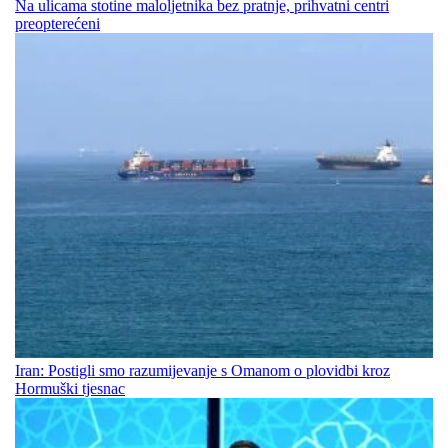
Na ulicama stotine maloljetnika bez pratnje, prihvatni centri
preopterećeni
Iran: Postigli smo razumijevanje s Omanom o plovidbi kroz
Hormuški tjesnac