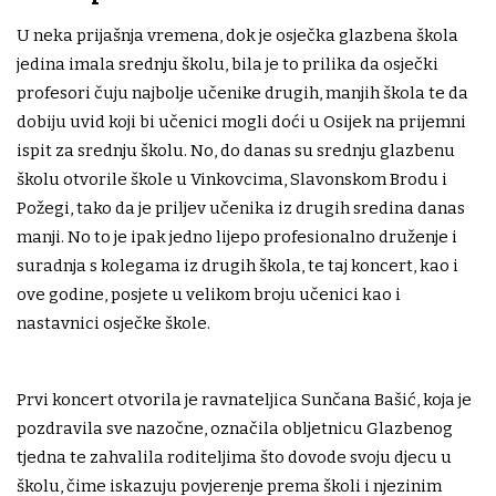
U neka prijašnja vremena, dok je osječka glazbena škola
jedina imala srednju školu, bila je to prilika da osječki
profesori čuju najbolje učenike drugih, manjih škola te da
dobiju uvid koji bi učenici mogli doći u Osijek na prijemni
ispit za srednju školu. No, do danas su srednju glazbenu
školu otvorile škole u Vinkovcima, Slavonskom Brodu i
Požegi, tako da je priljev učenika iz drugih sredina danas
manji. No to je ipak jedno lijepo profesionalno druženje i
suradnja s kolegama iz drugih škola, te taj koncert, kao i
ove godine, posjete u velikom broju učenici kao i
nastavnici osječke škole.
Prvi koncert otvorila je ravnateljica Sunčana Bašić, koja je
pozdravila sve nazočne, označila obljetnicu Glazbenog
tjedna te zahvalila roditeljima što dovode svoju djecu u
školu, čime iskazuju povjerenje prema školi i njezinim