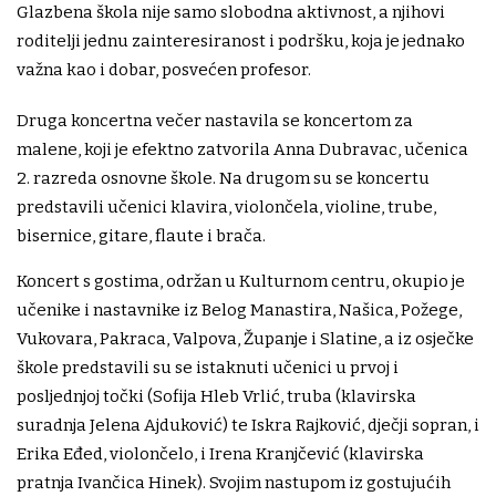
Glazbena škola nije samo slobodna aktivnost, a njihovi
roditelji jednu zainteresiranost i podršku, koja je jednako
važna kao i dobar, posvećen profesor.
Druga koncertna večer nastavila se koncertom za
malene, koji je efektno zatvorila Anna Dubravac, učenica
2. razreda osnovne škole. Na drugom su se koncertu
predstavili učenici klavira, violončela, violine, trube,
bisernice, gitare, flaute i brača.
Koncert s gostima, održan u Kulturnom centru, okupio je
učenike i nastavnike iz Belog Manastira, Našica, Požege,
Vukovara, Pakraca, Valpova, Županje i Slatine, a iz osječke
škole predstavili su se istaknuti učenici u prvoj i
posljednjoj točki (Sofija Hleb Vrlić, truba (klavirska
suradnja Jelena Ajduković) te Iskra Rajković, dječji sopran, i
Erika Eđed, violončelo, i Irena Kranjčević (klavirska
pratnja Ivančica Hinek). Svojim nastupom iz gostujućih