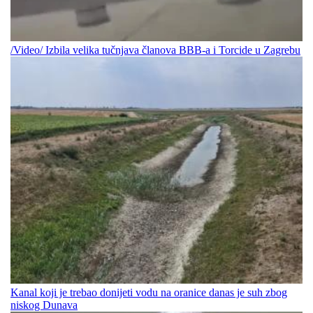
/Video/ Izbila velika tučnjava članova BBB-a i Torcide u Zagrebu
Kanal koji je trebao donijeti vodu na oranice danas je suh zbog
niskog Dunava