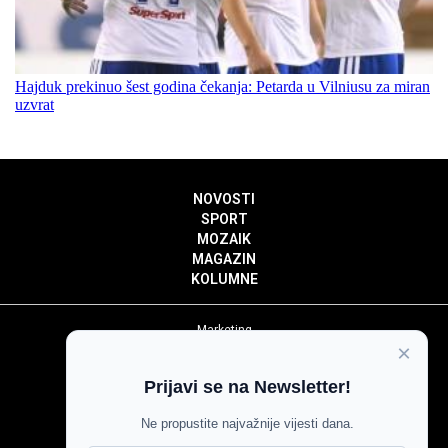
Hajduk prekinuo šest godina čekanja: Petarda u Vilniusu za miran
uzvrat
NOVOSTI
SPORT
MOZAIK
MAGAZIN
KOLUMNE
Marketing
×
Politika privatnosti
Politika kolačića
Prijavi se na Newsletter!
Impressum
Pravila prenošenja sadržaja
Ne propustite najvažnije vijesti dana.
Pravila komentiranja