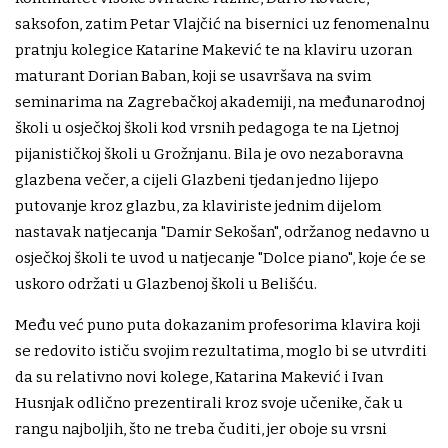
saksofon, zatim Petar Vlajčić na bisernici uz fenomenalnu
pratnju kolegice Katarine Makević te na klaviru uzoran
maturant Dorian Baban, koji se usavršava na svim
seminarima na Zagrebačkoj akademiji, na međunarodnoj
školi u osječkoj školi kod vrsnih pedagoga te na Ljetnoj
pijanističkoj školi u Grožnjanu. Bila je ovo nezaboravna
glazbena večer, a cijeli Glazbeni tjedan jedno lijepo
putovanje kroz glazbu, za klaviriste jednim dijelom
nastavak natjecanja "Damir Sekošan", održanog nedavno u
osječkoj školi te uvod u natjecanje "Dolce piano", koje će se
uskoro održati u Glazbenoj školi u Belišću.
Među već puno puta dokazanim profesorima klavira koji
se redovito ističu svojim rezultatima, moglo bi se utvrditi
da su relativno novi kolege, Katarina Makević i Ivan
Husnjak odlično prezentirali kroz svoje učenike, čak u
rangu najboljih, što ne treba čuditi, jer oboje su vrsni