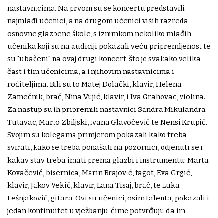
nastavnicima. Na prvom su se koncertu predstavili
najmlađi učenici, a na drugom učenici viših razreda
osnovne glazbene škole, s iznimkom nekoliko mlađih
učenika koji su na audiciji pokazali veću pripremljenost te
su "ubačeni" na ovaj drugi koncert, što je svakako velika
čast i tim učenicima, a i njihovim nastavnicima i
roditeljima. Bili su to Matej Dolački, klavir, Helena
Zamečnik, brač, Nina Vujić, klavir, i Iva Grahovac, violina.
Za nastup su ih pripremili nastavnici Sandra Mikulandra
Tutavac, Mario Zbiljski, Ivana Glavočević te Nensi Krupić.
Svojim su kolegama primjerom pokazali kako treba
svirati, kako se treba ponašati na pozornici, odjenuti se i
kakav stav treba imati prema glazbi i instrumentu: Marta
Kovačević, bisernica, Marin Brajović, fagot, Eva Grgić,
klavir, Jakov Vekić, klavir, Lana Tisaj, brač, te Luka
Lešnjaković, gitara. Ovi su učenici, osim talenta, pokazali i
jedan kontinuitet u vježbanju, čime potvrđuju da im