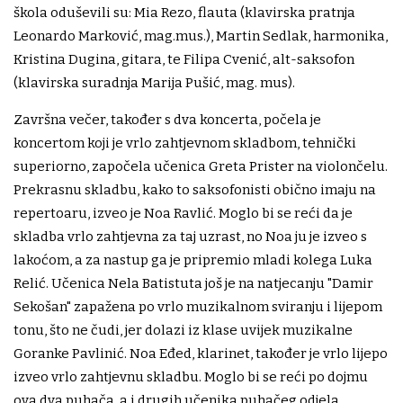
škola oduševili su: Mia Rezo, flauta (klavirska pratnja
Leonardo Marković, mag.mus.), Martin Sedlak, harmonika,
Kristina Dugina, gitara, te Filipa Cvenić, alt-saksofon
(klavirska suradnja Marija Pušić, mag. mus).
Završna večer, također s dva koncerta, počela je
koncertom koji je vrlo zahtjevnom skladbom, tehnički
superiorno, započela učenica Greta Prister na violončelu.
Prekrasnu skladbu, kako to saksofonisti obično imaju na
repertoaru, izveo je Noa Ravlić. Moglo bi se reći da je
skladba vrlo zahtjevna za taj uzrast, no Noa ju je izveo s
lakoćom, a za nastup ga je pripremio mladi kolega Luka
Relić. Učenica Nela Batistuta još je na natjecanju "Damir
Sekošan" zapažena po vrlo muzikalnom sviranju i lijepom
tonu, što ne čudi, jer dolazi iz klase uvijek muzikalne
Goranke Pavlinić. Noa Eđed, klarinet, također je vrlo lijepo
izveo vrlo zahtjevnu skladbu. Moglo bi se reći po dojmu
ova dva puhača, a i drugih učenika puhačeg odjela