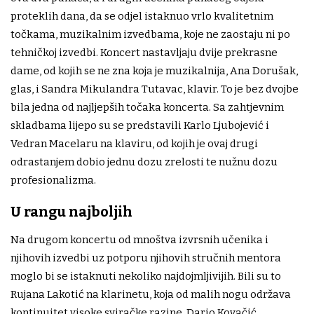
proteklih dana, da se odjel istaknuo vrlo kvalitetnim
točkama, muzikalnim izvedbama, koje ne zaostaju ni po
tehničkoj izvedbi. Koncert nastavljaju dvije prekrasne
dame, od kojih se ne zna koja je muzikalnija, Ana Dorušak,
glas, i Sandra Mikulandra Tutavac, klavir. To je bez dvojbe
bila jedna od najljepših točaka koncerta. Sa zahtjevnim
skladbama lijepo su se predstavili Karlo Ljubojević i
Vedran Macelaru na klaviru, od kojih je ovaj drugi
odrastanjem dobio jednu dozu zrelosti te nužnu dozu
profesionalizma.
U rangu najboljih
Na drugom koncertu od mnoštva izvrsnih učenika i
njihovih izvedbi uz potporu njihovih stručnih mentora
moglo bi se istaknuti nekoliko najdojmljivijih. Bili su to
Rujana Lakotić na klarinetu, koja od malih nogu održava
kontinuitet visoke sviračke razine, Dario Kovačić,