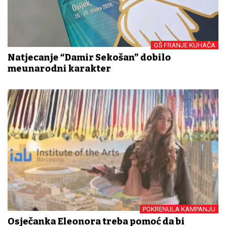
GŠ FRANJE KUHAČA
Natjecanje “Damir Sekošan” dobilo
međunarodni karakter
POKRENULA KAMPANJU
Osječanka Eleonora treba pomoć da bi