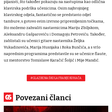
pijanisti, što također pokazuju na nastupima kao odlična
klavirska podrška učenicima. Osim najbrojnijeg
klavirskog odjela, fantastično se predstavio odjel
tambure, s gotovo svim izvrsno pripremljenim točkama,
što možemo zahvaliti nastavnicima Mariju Zbiljskom,
Aleksandru Gašparoviću i Domagoju Petroviću. Također,
zablistali su učenici gitare nastavnika Željka
Vukadinovića, Marija Husnjaka i Roka Bunčića, a s vrlo
naprednim programima predstavile su se učenice flaute,
uz mentorstvo Tomislave Karačić Šoljić i Mije Mandić.
#GLAZBENA ŠKOLA FRANJE KUHAČA
Povezani članci