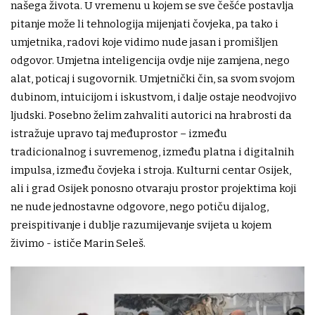
našega života. U vremenu u kojem se sve češće postavlja
pitanje može li tehnologija mijenjati čovjeka, pa tako i
umjetnika, radovi koje vidimo nude jasan i promišljen
odgovor. Umjetna inteligencija ovdje nije zamjena, nego
alat, poticaj i sugovornik. Umjetnički čin, sa svom svojom
dubinom, intuicijom i iskustvom, i dalje ostaje neodvojivo
ljudski. Posebno želim zahvaliti autorici na hrabrosti da
istražuje upravo taj međuprostor – između
tradicionalnog i suvremenog, između platna i digitalnih
impulsa, između čovjeka i stroja. Kulturni centar Osijek,
ali i grad Osijek ponosno otvaraju prostor projektima koji
ne nude jednostavne odgovore, nego potiču dijalog,
preispitivanje i dublje razumijevanje svijeta u kojem
živimo - ističe Marin Seleš.