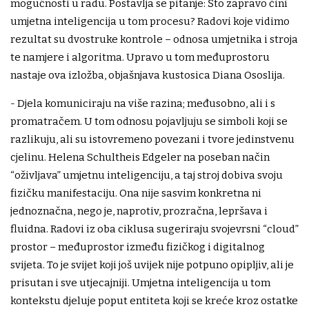
mogućnosti u radu. Postavlja se pitanje: Što zapravo čini
umjetna inteligencija u tom procesu? Radovi koje vidimo
rezultat su dvostruke kontrole – odnosa umjetnika i stroja
te namjere i algoritma. Upravo u tom međuprostoru
nastaje ova izložba, objašnjava kustosica Diana Ososlija.
- Djela komuniciraju na više razina; međusobno, ali i s
promatračem. U tom odnosu pojavljuju se simboli koji se
razlikuju, ali su istovremeno povezani i tvore jedinstvenu
cjelinu. Helena Schultheis Edgeler na poseban način
“oživljava” umjetnu inteligenciju, a taj stroj dobiva svoju
fizičku manifestaciju. Ona nije sasvim konkretna ni
jednoznačna, nego je, naprotiv, prozračna, lepršava i
fluidna. Radovi iz oba ciklusa sugeriraju svojevrsni “cloud”
prostor – međuprostor između fizičkog i digitalnog
svijeta. To je svijet koji još uvijek nije potpuno opipljiv, ali je
prisutan i sve utjecajniji. Umjetna inteligencija u tom
kontekstu djeluje poput entiteta koji se kreće kroz ostatke