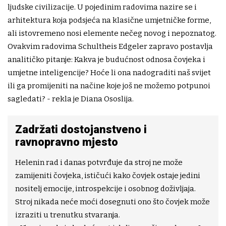
ljudske civilizacije. U pojedinim radovima nazire se i
arhitektura koja podsjeća na klasične umjetničke forme,
ali istovremeno nosi elemente nečeg novog i nepoznatog.
Ovakvim radovima Schultheis Edgeler zapravo postavlja
analitičko pitanje: Kakva je budućnost odnosa čovjeka i
umjetne inteligencije? Hoće li ona nadograditi naš svijet
ili ga promijeniti na načine koje još ne možemo potpunoi
sagledati? - rekla je Diana Ososlija.
Zadržati dostojanstveno i
ravnopravno mjesto
Helenin rad i danas potvrđuje da stroj ne može
zamijeniti čovjeka, ističući kako čovjek ostaje jedini
nositelj emocije, introspekcije i osobnog doživljaja.
Stroj nikada neće moći dosegnuti ono što čovjek može
izraziti u trenutku stvaranja.