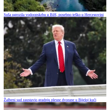
Suša ugrozila vodoopskrbu u BiH, posebno teško u Hercegovini
Žalbeni sud zaustavio gradnju plesne dvorane u Bijeloj kući