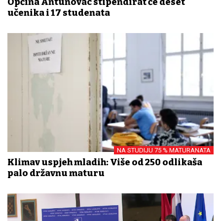
Općina Antunovac stipendirat će deset
učenika i 17 studenata
NA STUDIJU 75 % MATURANATA
Klimav uspjeh mladih: Više od 250 odlikaša
palo državnu maturu