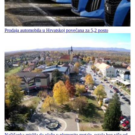
Prodaja automobila u Hrvatskoj povećana za 5,2 posto
Našičanka mislila da ulaže u plemenite metale, ostala bez više od