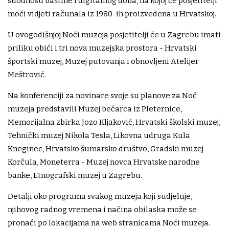
suodnosu baštine i digitalnog doba, na kojoj će posjetitelji
moći vidjeti računala iz 1980-ih proizvedena u Hrvatskoj.
U ovogodišnjoj Noći muzeja posjetitelji će u Zagrebu imati
priliku obići i tri nova muzejska prostora - Hrvatski
športski muzej, Muzej putovanja i obnovljeni Atelijer
Meštrović.
Na konferenciji za novinare svoje su planove za Noć
muzeja predstavili Muzej bećarca iz Pleternice,
Memorijalna zbirka Jozo Kljaković, Hrvatski školski muzej,
Tehnički muzej Nikola Tesla, Likovna udruga Kula
Kneginec, Hrvatsko šumarsko društvo, Gradski muzej
Korčula, Moneterra - Muzej novca Hrvatske narodne
banke, Etnografski muzej u Zagrebu.
Detalji oko programa svakog muzeja koji sudjeluje,
njihovog radnog vremena i načina obilaska može se
pronaći po lokacijama na web stranicama Noći muzeja.