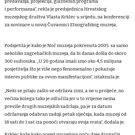
predavanja, projekcija, glazbenih programa
i performansa”, rekla je predsjednica Hrvatskog
muzejskog društva Vlasta Krklec u srijedu, na konferenciji
za novinare u novoj Čuvaonici Etnografskog muzeja,
Podsjetila je kako je Noć muzeja pokrenuta 2005. sa samo
nekoliko zagrebačkih muzeja, da bi danas došla do skoro
300 sudionika. „U 20 godina imali smo oko 4,5 milijuna
posjetitelja što je više nego fenomenalno i pokazuje
interes publike za ovom manifestacijom”, istaknula je.
„Neki se pitaju zašto se održava zimi, a ne u proljeće, no
većina kolega tako je odlučila jer u to vrijeme nema
previše drugih muzejskih sadržaja, pa je za datum
održavanja odabran zadnji petak siječnja, kada muzeji od
18 sati do 1 sat iza ponoći otvaraju svoja vrata”, dodala je.
Krklec kaže kako posjet muzejima noću daje drugačiji