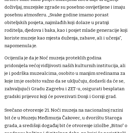
doživljaj, muzejske zgrade su posebno osvijetljene i imaju
posebnu atmosferu. „Svake godine imamo porast
obiteljskih posjeta, najmlađih koji dolaze u pratnji
roditelja, djedova i baka, kao i posjet mlade generacije koji
koriste muzeje kao mjesta duženja, zabave, ali i učenja”,
napomenula je.
Ocijenila je da je Noć muzeja proteklih godina
pridonijela većoj vidljivosti naših kulturnih institucija, ali
je i podrška muzealcima, osobito u manjim sredinama za
koje im je osobito važno da se uključuju, dodavši da će se,
zahvaljujući Gradu Zagrebu i ZET-u, osigurati besplatan
gradski prijevoz koji će povezivati Donji i Gornji grad.
Svečano otvorenje 21. Noći muzeja na nacionalnoj razini
bit će u Muzeju Međimurja Čakovec, u dvorištu Staroga
grada, a središnji događaj bit će otvorenje izložbe „Bitno” o