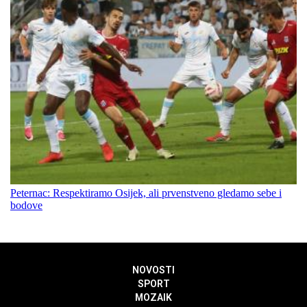
Peternac: Respektiramo Osijek, ali prvenstveno gledamo sebe i
bodove
NOVOSTI
SPORT
MOZAIK