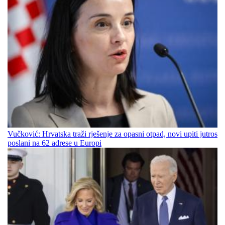
Vučković: Hrvatska traži rješenje za opasni otpad, novi upiti jutros
poslani na 62 adrese u Europi