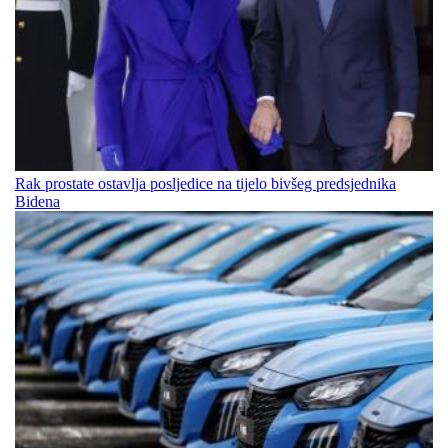
Rak prostate ostavlja posljedice na tijelo bivšeg predsjednika
Bidena