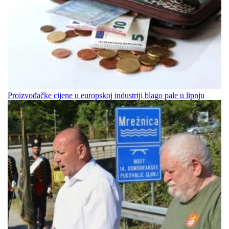
Proizvođačke cijene u europskoj industriji blago pale u lipnju