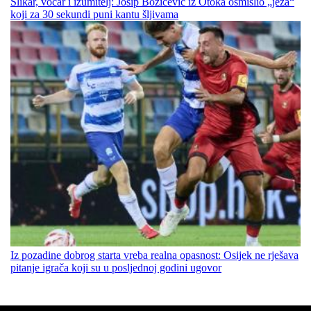
Slikar, voćar i izumitelj: Josip Božićević iz Otoka osmislio „ježa“
koji za 30 sekundi puni kantu šljivama
Iz pozadine dobrog starta vreba realna opasnost: Osijek ne rješava
pitanje igrača koji su u posljednoj godini ugovor