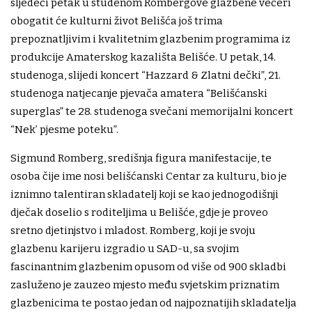
sljedeći petak u studenom Rombergove glazbene večeri
obogatit će kulturni život Belišća još trima
prepoznatljivim i kvalitetnim glazbenim programima iz
produkcije Amaterskog kazališta Belišće. U petak, 14.
studenoga, slijedi koncert “Hazzard & Zlatni dečki”, 21.
studenoga natjecanje pjevača amatera “Belišćanski
superglas” te 28. studenoga svečani memorijalni koncert
“Nek’ pjesme poteku”.
Sigmund Romberg, središnja figura manifestacije, te
osoba čije ime nosi belišćanski Centar za kulturu, bio je
iznimno talentiran skladatelj koji se kao jednogodišnji
dječak doselio s roditeljima u Belišće, gdje je proveo
sretno djetinjstvo i mladost. Romberg, koji je svoju
glazbenu karijeru izgradio u SAD-u, sa svojim
fascinantnim glazbenim opusom od više od 900 skladbi
zasluženo je zauzeo mjesto među svjetskim priznatim
glazbenicima te postao jedan od najpoznatijih skladatelja