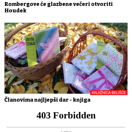
Rombergove će glazbene večeri otvoriti
Houdek
KNJIŽNICA BELIŠĆE
Članovima najljepši dar - knjiga