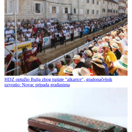
HDZ optužio Bulja zbog isplate "alkarice", gradonačelnik
uzvratio: Novac pripada građanima