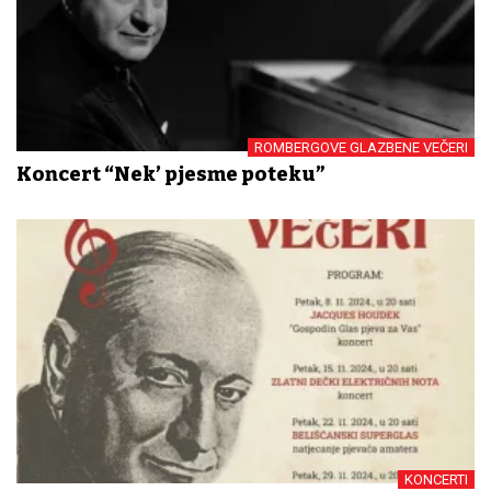
ROMBERGOVE GLAZBENE VEČERI
Koncert “Nek’ pjesme poteku”
KONCERTI