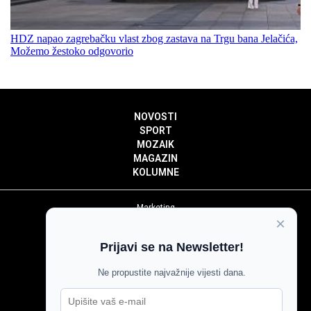
HDZ napao zagrebačku vlast zbog zastava na Trgu bana Jelačića,
Možemo žestoko odgovorio
NOVOSTI
SPORT
MOZAIK
MAGAZIN
KOLUMNE
Marketing
×
Politika privatnosti
Politika kolačića
Prijavi se na Newsletter!
Impressum
Pravila prenošenja sadržaja
Ne propustite najvažnije vijesti dana.
Pravila komentiranja
Agroglas