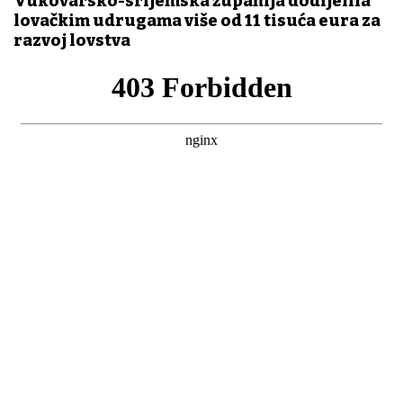
Vukovarsko-srijemska županija dodijelila
lovačkim udrugama više od 11 tisuća eura za
razvoj lovstva