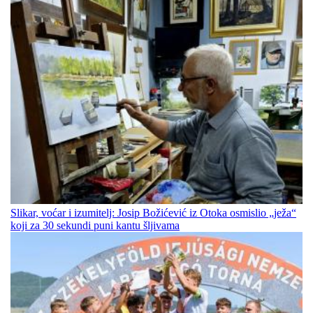
Slikar, voćar i izumitelj: Josip Božićević iz Otoka osmislio „ježa“
koji za 30 sekundi puni kantu šljivama