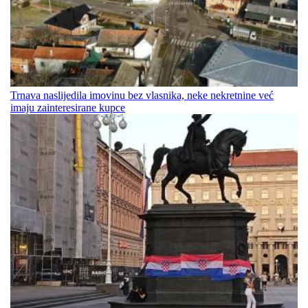
Trnava naslijedila imovinu bez vlasnika, neke nekretnine već
imaju zainteresirane kupce