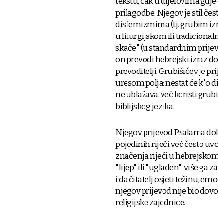
tekstu, čak u dijelovima gdje 
prilagodbe. Njegov je stil čes
disfemizmima (tj. grubim iz
u liturgijskom ili tradicional
skače" (u standardnim prijevod
on prevodi hebrejski izraz do
prevoditelji. Grubišićev je pri
uresom polja: nestat će k'o di
ne ublažava, već koristi grubi
biblijskog jezika.
Njegov prijevod Psalama dol
pojedinih riječi već često uvo
značenja riječi u hebrejskom.
"lijep" ili "uglađen"; više ga
i da čitatelj osjeti težinu, em
njegov prijevod nije bio dov
religijske zajednice.