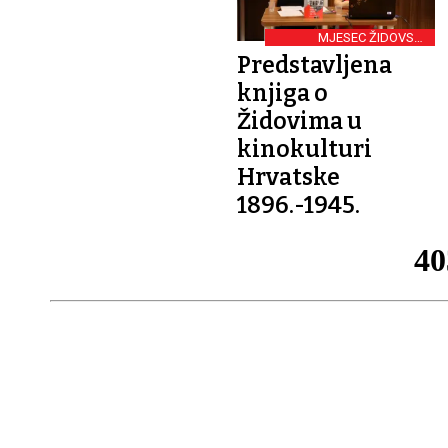
MJESEC ŽIDOVSKE
KULTURE U OSIJEKU
Predstavljena
knjiga o
Židovima u
kinokulturi
Hrvatske
1896.-1945.