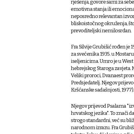
rješenja, govore sami za sebe
emotivna stanja ili emocional
neposredno relevantan izvorn
bliskoistočnog okruženja, št
prevoditeljski nemilosrdan.
Fra Silvije Grubišić rođen je 
za svećenika 1935. u Mostaru
iseljenicima. Umro je u West 
hebrejskog Staroga zavjeta. M
Veliki proroci, Dvanaest proro
Predsjedatelj. Njegov prijevo
Kršćanske sadašnjosti, 1977).
Njegov prijevod Psalama "izv
hrvatskog jezika". To znači d
strogo standardni, već su bli
narodnom izrazu. Fra Grubi