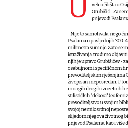
U
veleučilišta u Osi
Grubišić - Zanema
prijevodi Psalama
- Nije to samohvala, nego čin
Psalama u posljednjih 300-40
milimetra sumnje. Zato se mi 
istraživanja, trudimo objaviti
njih je upravo Grubišićev - z
osebujnom i specifičnom hrv
prevoditeljskim rješenjima G
živopisan i neposredan. U to
mnogih drugih izuzetnih hrvat
stilističkih "dekora" (eufem
prevoditeljstvo u svojim bib
svojoj nemilosrdnoj neposred
slijedom njegova životnog bi
prijevod Psalama, kao i više 