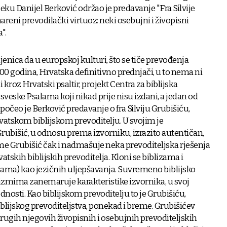
jeku Danijel Berković održao je predavanje "Fra Silvije
reni prevodilački virtuoz: neki osebujni i živopisni
".
jenica da u europskoj kulturi, što se tiče prevođenja
0 godina, Hrvatska definitivno prednjači, u to nema ni
kroz Hrvatski psaltir, projekt Centra za biblijska
 sveske Psalama koji nikad prije nisu izdani, a jedan od
apočeo je Berković predavanje o fra Silviju Grubišiću,
atskom biblijskom prevoditelju. U svojim je
rubišić, u odnosu prema izvorniku, izrazito autentičan,
me Grubišić čak i nadmašuje neka prevoditeljska rješenja
skih biblijskih prevoditelja. Kloni se biblizama i
izama) kao jezičnih uljepšavanja. Suvremeno biblijsko
lizmima zanemaruje karakteristike izvornika, u svoj
nosti. Kao biblijskom prevoditelju to je Grubišiću,
blijskog prevoditeljstva, ponekad i breme. Grubišićev
drugih njegovih živopisnih i osebujnih prevoditeljskih