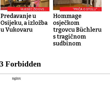
MJESEC ŽIDOVSKE
“PRIČA O STOLU” U
KULTURE
MUZEJU SLAVONIJE
Predavanje u
Hommage
Osijeku, a izložba
osječkom
u Vukovaru
trgovcu Büchleru
s tragičnom
sudbinom