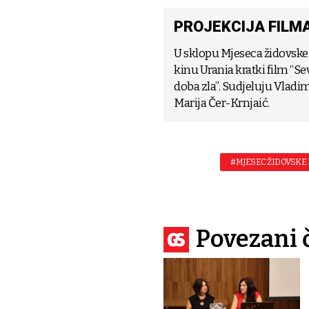
PROJEKCIJA FILMA
U sklopu Mjeseca židovske ku
kinu Urania kratki film “Se
doba zla”. Sudjeluju Vladim
Marija Čer-Krnjaić.
#MJESEC ŽIDOVSKE
Povezani 