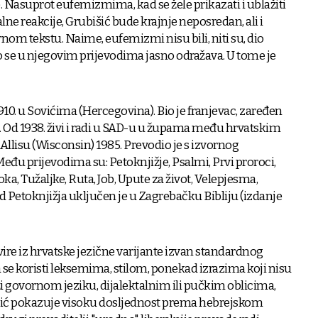
. Nasuprot eufemizmima, kad se žele prikazati i ublažiti
ne reakcije, Grubišić bude krajnje neposredan, ali i
om tekstu. Naime, eufemizmi nisu bili, niti su, dio
o se u njegovim prijevodima jasno odražava. U tome je
1910. u Sovićima (Hercegovina). Bio je franjevac, zaređen
. Od 1938. živi i radi u SAD-u u župama među hrvatskim
Allisu (Wisconsin) 1985. Prevodio je s izvornog
eđu prijevodima su: Petoknjižje, Psalmi, Prvi proroci,
ka, Tužaljke, Ruta, Job, Upute za život, Velepjesma,
d Petoknjižja uključen je u Zagrebačku Bibliju (izdanje
ire iz hrvatske jezične varijante izvan standardnog
a se koristi leksemima, stilom, ponekad izrazima koji nisu
ži govornom jeziku, dijalektalnim ili pučkim oblicima,
šić pokazuje visoku dosljednost prema hebrejskom