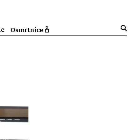
ne
Osmrtnice