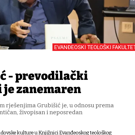
EVANĐEOSKI TEOLOŠKI FAKULTE
ć - prevodilački
ji je zanemaren
im rješenjima Grubišić je, u odnosu prema
entičan, živopisan i neposredan
idovske kulture u Knjižnici Evanđeoskog teološkog