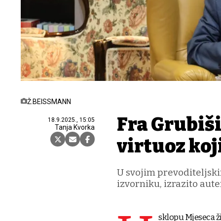
Ž.BEISSMANN
Fra Grubiši
18.9.2025., 15:05
Tanja Kvorka
virtuoz ko
U svojim prevoditeljsk
izvorniku, izrazito aut
sklopu Mjeseca ž