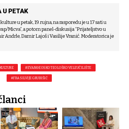
 U PETAK
lture u petak, 19. rujna, na rasporedu je u 17 sati u
vap/Micva”, a potom panel-diskusija “Prijateljstvo u
ir Andrle, Damir Lajoš i Vasilije Vranić. Moderatorica je
 KULTURE
#EVANĐEOSKO TEOLOŠKO VELEUČILIŠTE
#FRA SILVIJE GRUBIŠIĆ
članci