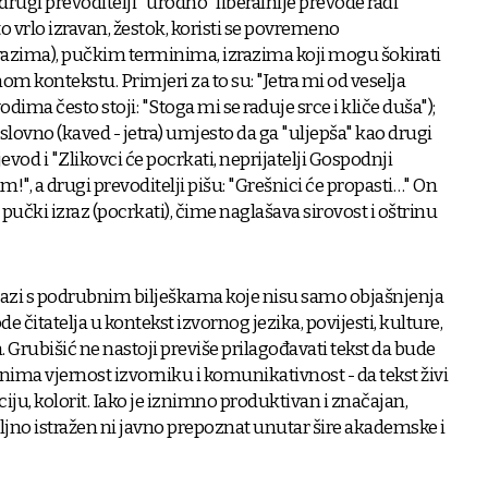
drugi prevoditelji "urodno" liberalnije prevode radi
to vrlo izravan, žestok, koristi se povremeno
razima), pučkim terminima, izrazima koji mogu šokirati
nom kontekstu. Primjeri za to su: "Jetra mi od veselja
ima često stoji: "Stoga mi se raduje srce i kliče duša");
slovno (kaved - jetra) umjesto da ga "uljepša" kao drugi
jevod i "Zlikovci će pocrkati, neprijatelji Gospodnji
m!", a drugi prevoditelji pišu: "Grešnici će propasti…" On
 pučki izraz (pocrkati), čime naglašava sirovost i oštrinu
azi s podrubnim bilješkama koje nisu samo objašnjenja
de čitatelja u kontekst izvornog jezika, povijesti, kulture,
 Grubišić ne nastoji previše prilagođavati tekst da bude
 zanima vjernost izvorniku i komunikativnost - da tekst živi
ociju, kolorit. Iako je iznimno produktivan i značajan,
oljno istražen ni javno prepoznat unutar šire akademske i