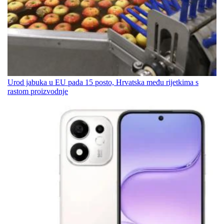
Urod jabuka u EU pada 15 posto, Hrvatska među rijetkima s
rastom proizvodnje