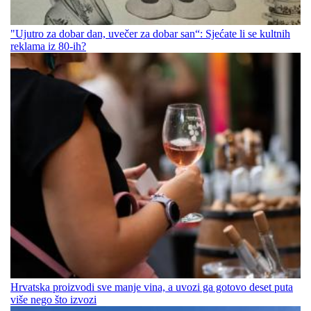
"Ujutro za dobar dan, uvečer za dobar san“: Sjećate li se kultnih
reklama iz 80-ih?
Hrvatska proizvodi sve manje vina, a uvozi ga gotovo deset puta
više nego što izvozi