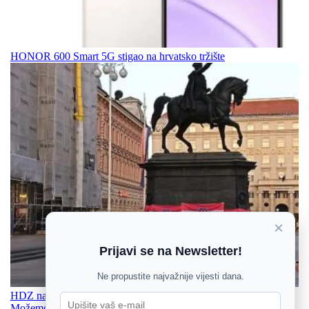
HONOR 600 Smart 5G stigao na hrvatsko tržište
×
Prijavi se na Newsletter!
Ne propustite najvažnije vijesti dana.
HDZ napao zagrebačku vlast zbog zastava na Trgu bana Jelačića,
Možemo žestoko odgovorio