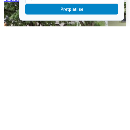
Pretplati se
U Belom Manastiru čak 20-ak dječjih igrališta, grad nastavlja s
obnovama i ulaganjima