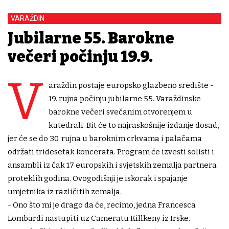
VARAŽDIN
Jubilarne 55. Barokne
večeri počinju 19.9.
V
araždin postaje europsko glazbeno središte -
19. rujna počinju jubilarne 55. Varaždinske
barokne večeri svečanim otvorenjem u
katedrali. Bit će to najraskošnije izdanje dosad,
jer će se do 30. rujna u baroknim crkvama i palačama
održati tridesetak koncerata. Program će izvesti solisti i
ansambli iz čak 17 europskih i svjetskih zemalja partnera
proteklih godina. Ovogodišnji je iskorak i spajanje
umjetnika iz različitih zemalja.
- Ono što mi je drago da će, recimo, jedna Francesca
Lombardi nastupiti uz Cameratu Killkeny iz Irske.