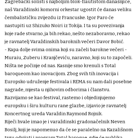
Zagrebački solisti s najboljim blok-flautistom današnjice,
naš Varaždinski komorni orkestar ugostit će danas veliku
čembalističku zvijezdu iz Francuske. Igor Paro će
nastupiti uz Shizuko Noiri iz Tokija. I ta su povezivanja
koje rade stvarno, ja bih rekao, nešto nezaboravno, rekao
je ravnatelj Varaždinskih baroknih večeri Davor Bobić.
- Kapa dolje svima onima koji su začeli barokne večeri -
Muraiu, Zuberu i Kranjčeviću, naravno, koji su to započeli.
Ništa ne počinje od nas. Kasnije smo krenuli s Total
baroqueom kao inovacijom. Zbog svih tih inovacija i
Europsko udruženje festivala i REMA su nam dali posebne
nagrade, mjesta u njihovim odborima i članstvu.
Razvijamo se kao festival, rastemo i objedinjujemo
europsku i širu kulturu rane glazbe, izjavio je ravnatelj
Koncertnog ureda Varaždin Raymond Rojnik.
Riječi hvale imao je i varaždinski gradonačelnik Neven
Bosilj, koji je napomenuo da će se paralelno na Kazališnom
trgu odvijati i program Total baroque, gdje će publika