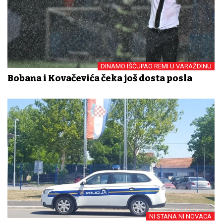
DINAMO IŠČUPAO REMI U VARAŽDINU
Bobana i Kovačevića čeka još dosta posla
NI STANA NI NOVACA