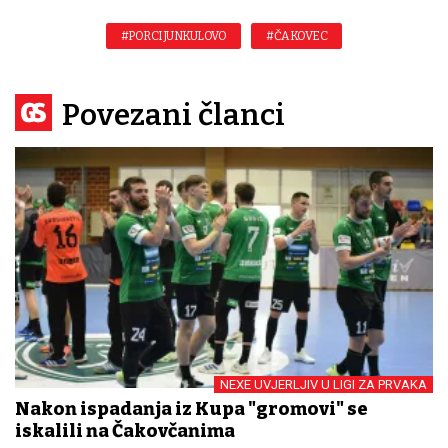
#PORCIJUNKULOVO
#ČAKOVEC
Povezani članci
NEXE UVJERLJIV U LIGI ZA PRVAKA
Nakon ispadanja iz Kupa "gromovi" se
iskalili na Čakovčanima