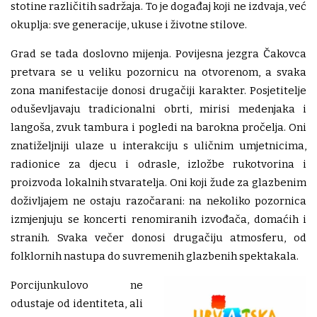
stotine različitih sadržaja. To je događaj koji ne izdvaja, već
okuplja: sve generacije, ukuse i životne stilove.
Grad se tada doslovno mijenja. Povijesna jezgra Čakovca
pretvara se u veliku pozornicu na otvorenom, a svaka
zona manifestacije donosi drugačiji karakter. Posjetitelje
oduševljavaju tradicionalni obrti, mirisi medenjaka i
langoša, zvuk tambura i pogledi na barokna pročelja. Oni
znatiželjniji ulaze u interakciju s uličnim umjetnicima,
radionice za djecu i odrasle, izložbe rukotvorina i
proizvoda lokalnih stvaratelja. Oni koji žude za glazbenim
doživljajem ne ostaju razočarani: na nekoliko pozornica
izmjenjuju se koncerti renomiranih izvođača, domaćih i
stranih. Svaka večer donosi drugačiju atmosferu, od
folklornih nastupa do suvremenih glazbenih spektakala.
Porcijunkulovo ne
odustaje od identiteta, ali