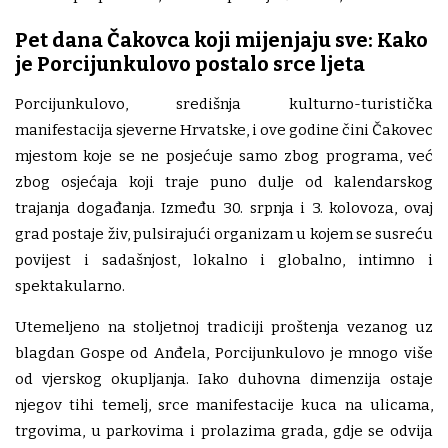
Pet dana Čakovca koji mijenjaju sve: Kako
je Porcijunkulovo postalo srce ljeta
Porcijunkulovo, središnja kulturno-turistička
manifestacija sjeverne Hrvatske, i ove godine čini Čakovec
mjestom koje se ne posjećuje samo zbog programa, već
zbog osjećaja koji traje puno dulje od kalendarskog
trajanja događanja. Između 30. srpnja i 3. kolovoza, ovaj
grad postaje živ, pulsirajući organizam u kojem se susreću
povijest i sadašnjost, lokalno i globalno, intimno i
spektakularno.
Utemeljeno na stoljetnoj tradiciji proštenja vezanog uz
blagdan Gospe od Anđela, Porcijunkulovo je mnogo više
od vjerskog okupljanja. Iako duhovna dimenzija ostaje
njegov tihi temelj, srce manifestacije kuca na ulicama,
trgovima, u parkovima i prolazima grada, gdje se odvija