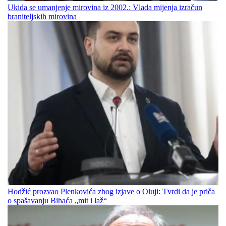
Ukida se umanjenje mirovina iz 2002.: Vlada mijenja izračun
braniteljskih mirovina
Hodžić prozvao Plenkovića zbog izjave o Oluji: Tvrdi da je priča
o spašavanju Bihaća „mit i laž“