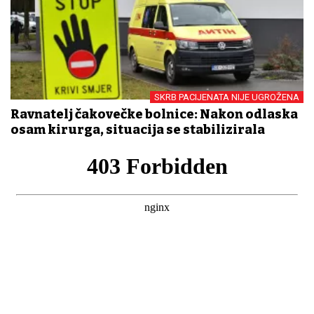
SKRB PACIJENATA NIJE UGROŽENA
Ravnatelj čakovečke bolnice: Nakon odlaska
osam kirurga, situacija se stabilizirala