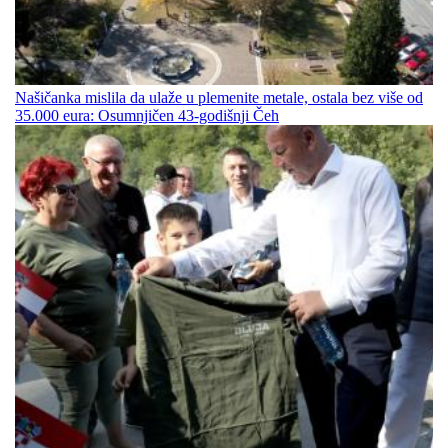
Našičanka mislila da ulaže u plemenite metale, ostala bez više od
35.000 eura: Osumnjičen 43-godišnji Čeh