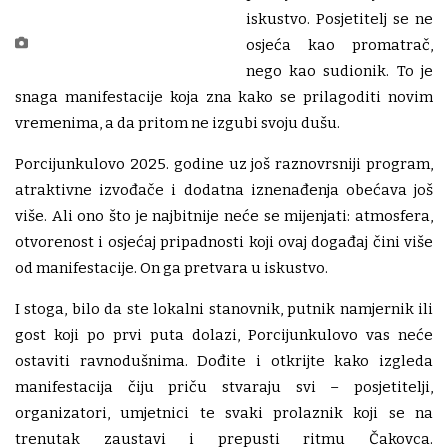
iskustvo. Posjetitelj se ne
osjeća kao promatrač,
nego kao sudionik. To je
snaga manifestacije koja zna kako se prilagoditi novim
vremenima, a da pritom ne izgubi svoju dušu.
Porcijunkulovo 2025. godine uz još raznovrsniji program,
atraktivne izvođače i dodatna iznenađenja obećava još
više. Ali ono što je najbitnije neće se mijenjati: atmosfera,
otvorenost i osjećaj pripadnosti koji ovaj događaj čini više
od manifestacije. On ga pretvara u iskustvo.
I stoga, bilo da ste lokalni stanovnik, putnik namjernik ili
gost koji po prvi puta dolazi, Porcijunkulovo vas neće
ostaviti ravnodušnima. Dođite i otkrijte kako izgleda
manifestacija čiju priču stvaraju svi – posjetitelji,
organizatori, umjetnici te svaki prolaznik koji se na
trenutak zaustavi i prepusti ritmu Čakovca.