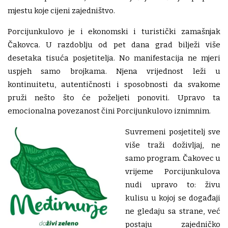
mjestu koje cijeni zajedništvo.
Porcijunkulovo je i ekonomski i turistički zamašnjak
Čakovca. U razdoblju od pet dana grad bilježi više
desetaka tisuća posjetitelja. No manifestacija ne mjeri
uspjeh samo brojkama. Njena vrijednost leži u
kontinuitetu, autentičnosti i sposobnosti da svakome
pruži nešto što će poželjeti ponoviti. Upravo ta
emocionalna povezanost čini Porcijunkulovo iznimnim.
Suvremeni posjetitelj sve
više traži doživljaj, ne
samo program. Čakovec u
vrijeme Porcijunkulova
nudi upravo to: živu
kulisu u kojoj se događaji
ne gledaju sa strane, već
postaju zajedničko