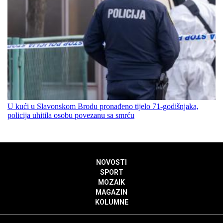
U kući u Slavonskom Brodu pronađeno tijelo 71-godišnjaka,
policija uhitila osobu povezanu sa smrću
NOVOSTI
SPORT
MOZAIK
MAGAZIN
KOLUMNE