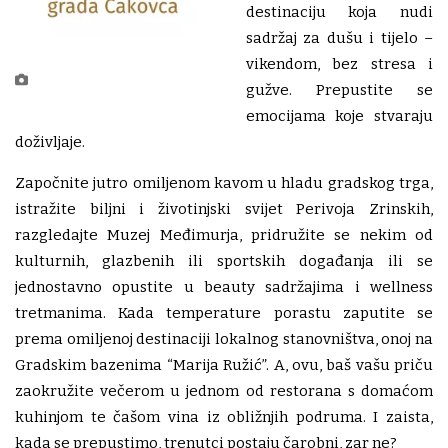
destinaciju koja nudi
sadržaj za dušu i tijelo –
vikendom, bez stresa i
gužve. Prepustite se
emocijama koje stvaraju
doživljaje.
Započnite jutro omiljenom kavom u hladu gradskog trga,
istražite biljni i životinjski svijet Perivoja Zrinskih,
razgledajte Muzej Međimurja, pridružite se nekim od
kulturnih, glazbenih ili sportskih događanja ili se
jednostavno opustite u beauty sadržajima i wellness
tretmanima. Kada temperature porastu zaputite se
prema omiljenoj destinaciji lokalnog stanovništva, onoj na
Gradskim bazenima “Marija Ružić”. A, ovu, baš vašu priču
zaokružite večerom u jednom od restorana s domaćom
kuhinjom te čašom vina iz obližnjih podruma. I zaista,
kada se prepustimo, trenutci postaju čarobni, zar ne?