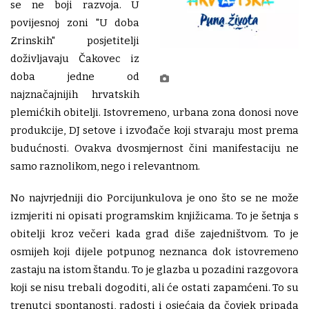
se ne boji razvoja. U
povijesnoj zoni "U doba
Zrinskih" posjetitelji
doživljavaju Čakovec iz
doba jedne od
najznačajnijih hrvatskih
plemićkih obitelji. Istovremeno, urbana zona donosi nove
produkcije, DJ setove i izvođače koji stvaraju most prema
budućnosti. Ovakva dvosmjernost čini manifestaciju ne
samo raznolikom, nego i relevantnom.
No najvrjedniji dio Porcijunkulova je ono što se ne može
izmjeriti ni opisati programskim knjižicama. To je šetnja s
obitelji kroz večeri kada grad diše zajedništvom. To je
osmijeh koji dijele potpunog neznanca dok istovremeno
zastaju na istom štandu. To je glazba u pozadini razgovora
koji se nisu trebali dogoditi, ali će ostati zapamćeni. To su
trenutci spontanosti, radosti i osjećaja da čovjek pripada