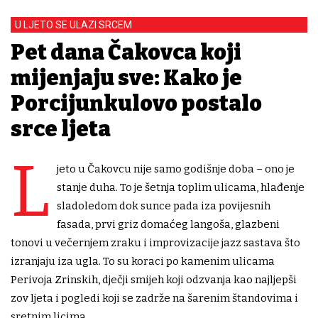
U LJETO SE ULAZI SRCEM
Pet dana Čakovca koji
mijenjaju sve: Kako je
Porcijunkulovo postalo
srce ljeta
L
jeto u Čakovcu nije samo godišnje doba – ono je
stanje duha. To je šetnja toplim ulicama, hlađenje
sladoledom dok sunce pada iza povijesnih
fasada, prvi griz domaćeg langoša, glazbeni
tonovi u večernjem zraku i improvizacije jazz sastava što
izranjaju iza ugla. To su koraci po kamenim ulicama
Perivoja Zrinskih, dječji smijeh koji odzvanja kao najljepši
zov ljeta i pogledi koji se zadrže na šarenim štandovima i
sretnim licima.