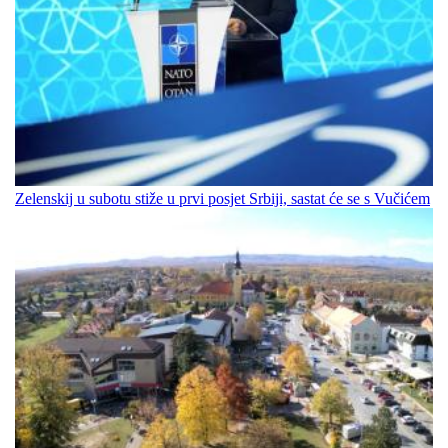
Zelenskij u subotu stiže u prvi posjet Srbiji, sastat će se s Vučićem