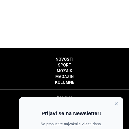
NOVOSTI
SPORT
MOZAIK
MAGAZIN
KOLUMNE
Marketing
×
Politika privatnosti
Politika kolačića
Prijavi se na Newsletter!
Impressum
Pravila prenošenja sadržaja
Ne propustite najvažnije vijesti dana.
Pravila komentiranja