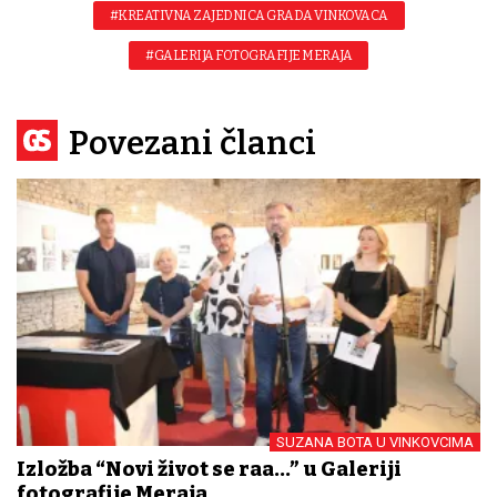
#KREATIVNA ZAJEDNICA GRADA VINKOVACA
#GALERIJA FOTOGRAFIJE MERAJA
Povezani članci
SUZANA BOTA U VINKOVCIMA
Izložba “Novi život se rađa...” u Galeriji
fotografije Meraja