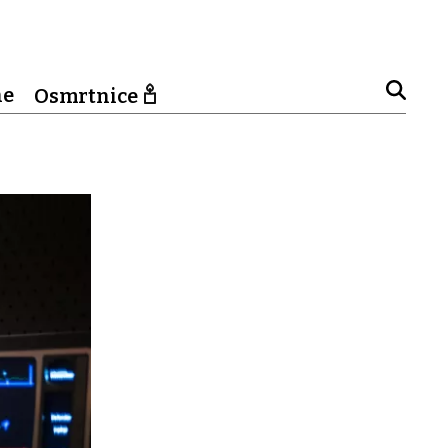
ne
Osmrtnice