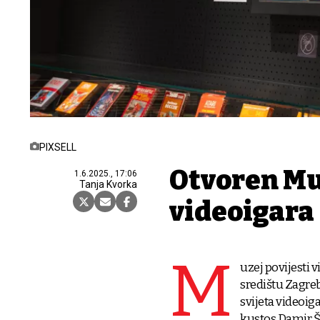
PIXSELL
Otvoren Mu
1.6.2025., 17:06
Tanja Kvorka
videoigara
M
uzej povijesti
središtu Zagreb
svijeta videoiga
kustos Damir Š