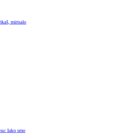
ikaš, mirisalo
esu: Iako smo