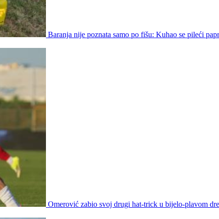
Baranja nije poznata samo po fišu: Kuhao se pileći papr
Omerović zabio svoj drugi hat-trick u bijelo-plavom dr