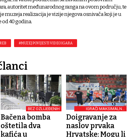
ara, autoritet međunarodnog ranga na ovom području, te
e muzeja realizacija je vizije njegova osnivača koji je u
e od 40 godina.
REB
#MUZEJ POVIJESTI VIDEOIGARA
članci
BEZ OZLIJEĐENIH
IGRAČI MAKSIMALNO
MOTIVIRANI
Bačena bomba
Doigravanje za
oštetila dva
naslov prvaka
kafića u
Hrvatske: Mogu li