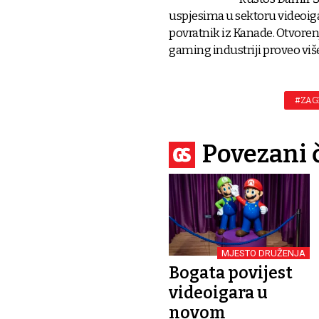
uspjesima u sektoru videoig
povratnik iz Kanade. Otvorenj
gaming industriji proveo viš
#ZAG
Povezani 
MJESTO DRUŽENJA
Bogata povijest
videoigara u
novom