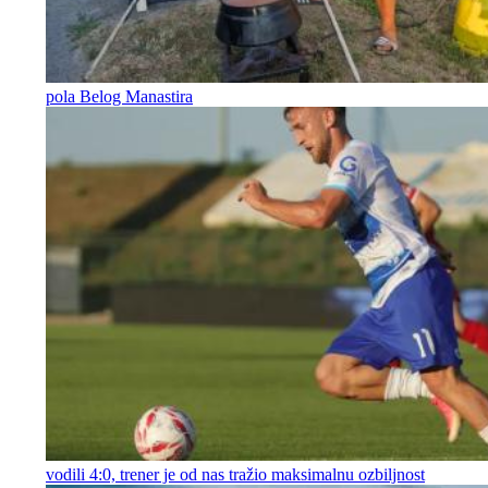
pola Belog Manastira
vodili 4:0, trener je od nas tražio maksimalnu ozbiljnost