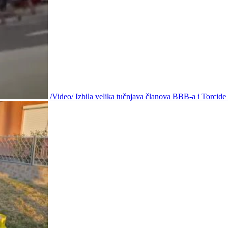
/Video/ Izbila velika tučnjava članova BBB-a i Torcid