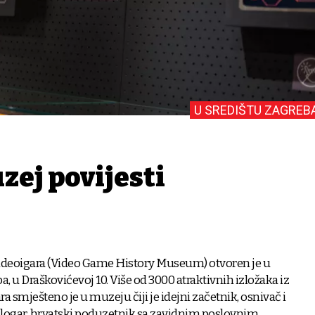
U SREDIŠTU ZAGREB
zej povijesti
 videoigara (Video Game History Museum) otvoren je u
a, u Draškovićevoj 10. Više od 3000 atraktivnih izložaka iz
ra smješteno je u muzeju čiji je idejni začetnik, osnivač i
logar, hrvatski poduzetnik sa zavidnim poslovnim