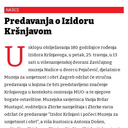
NAŠICE
Predavanja o Izidoru
Kršnjavom
U
sklopu obilježavanja 180. godišnjice rođenja
Izidora Kršnjavoga, u petak, 25. travnja, u 13
sati u višenamjenskoj dvorani Zavičajnog
muzeja Našice u dvorcu Pejačević, djelatnice
Muzeja za umjetnost i obrt Zagreb održat će stručna
predavanja u kojima će biti predstavljeno značenje
Kršnjavoga u kontekstu osnivanja MUO-a te njegove
bogate ostavštine. Muzejska savjetnica Vanja Brdar
Mustapić, voditeljica Zbirke namještaja i Zbirke varia
održat će predavanje ''Izidor Kršnjavi i počeci Muzeja za
umjetnost i obrt'', a viša kustosica Antonia Došen,