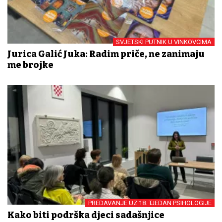
SVJETSKI PUTNIK U VINKOVCIMA
Jurica Galić Juka: Radim priče, ne zanimaju
me brojke
PREDAVANJE UZ 18. TJEDAN PSIHOLOGIJE
Kako biti podrška djeci sadašnjice