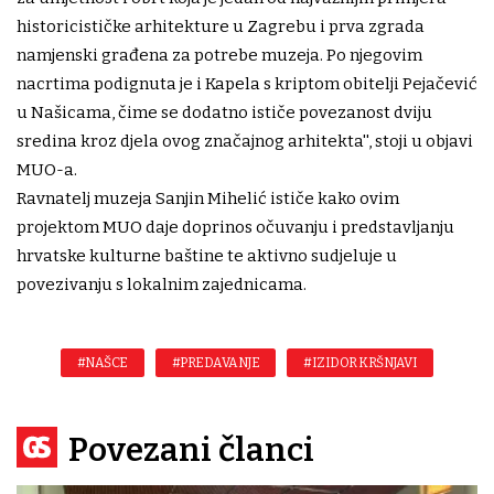
historicističke arhitekture u Zagrebu i prva zgrada
namjenski građena za potrebe muzeja. Po njegovim
nacrtima podignuta je i Kapela s kriptom obitelji Pejačević
u Našicama, čime se dodatno ističe povezanost dviju
sredina kroz djela ovog značajnog arhitekta'', stoji u objavi
MUO-a.
Ravnatelj muzeja Sanjin Mihelić ističe kako ovim
projektom MUO daje doprinos očuvanju i predstavljanju
hrvatske kulturne baštine te aktivno sudjeluje u
povezivanju s lokalnim zajednicama.
#NAŠCE
#PREDAVANJE
#IZIDOR KRŠNJAVI
Povezani članci