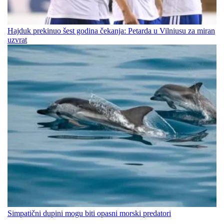
Hajduk prekinuo šest godina čekanja: Petarda u Vilniusu za miran
uzvrat
Simpatični dupini mogu biti opasni morski predatori