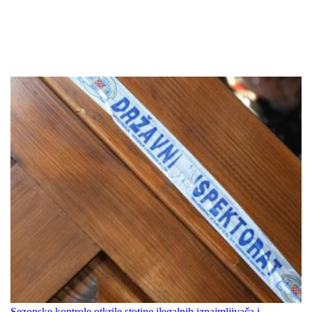
Sezonske kontrole otkrile stotine ilegalnih iznajmljivača i