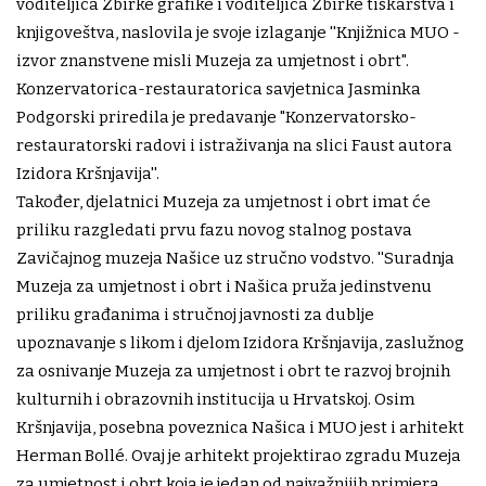
voditeljica Zbirke grafike i voditeljica Zbirke tiskarstva i
knjigoveštva, naslovila je svoje izlaganje ''Knjižnica MUO -
izvor znanstvene misli Muzeja za umjetnost i obrt".
Konzervatorica-restauratorica savjetnica Jasminka
Podgorski priredila je predavanje "Konzervatorsko-
restauratorski radovi i istraživanja na slici Faust autora
Izidora Kršnjavija''.
Također, djelatnici Muzeja za umjetnost i obrt imat će
priliku razgledati prvu fazu novog stalnog postava
Zavičajnog muzeja Našice uz stručno vodstvo. ''Suradnja
Muzeja za umjetnost i obrt i Našica pruža jedinstvenu
priliku građanima i stručnoj javnosti za dublje
upoznavanje s likom i djelom Izidora Kršnjavija, zaslužnog
za osnivanje Muzeja za umjetnost i obrt te razvoj brojnih
kulturnih i obrazovnih institucija u Hrvatskoj. Osim
Kršnjavija, posebna poveznica Našica i MUO jest i arhitekt
Herman Bollé. Ovaj je arhitekt projektirao zgradu Muzeja
za umjetnost i obrt koja je jedan od najvažnijih primjera