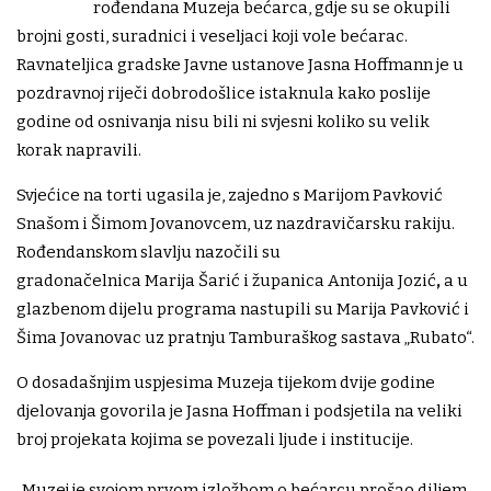
rođendana Muzeja bećarca, gdje su se okupili
brojni gosti, suradnici i veseljaci koji vole bećarac.
Ravnateljica gradske Javne ustanove Jasna Hoffmann je u
pozdravnoj riječi dobrodošlice istaknula kako poslije
godine od osnivanja nisu bili ni svjesni koliko su velik
korak napravili.
Svjećice na torti ugasila je, zajedno s Marijom Pavković
Snašom i Šimom Jovanovcem, uz nazdravičarsku rakiju.
Rođendanskom slavlju nazočili su
gradonačelnica Marija Šarić i županica Antonija Jozić
,
a u
glazbenom dijelu programa nastupili su Marija Pavković i
Šima Jovanovac uz pratnju Tamburaškog sastava „Rubato“.
O dosadašnjim uspjesima Muzeja tijekom dvije godine
djelovanja govorila je Jasna Hoffman i podsjetila na veliki
broj projekata kojima se povezali ljude i institucije.
„Muzej je svojom prvom izložbom o bećarcu prošao diljem