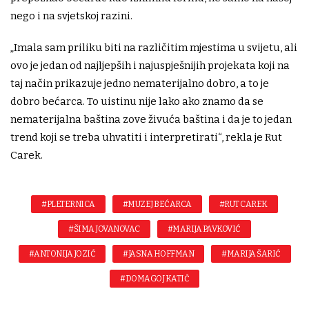
nego i na svjetskoj razini.
„Imala sam priliku biti na različitim mjestima u svijetu, ali
ovo je jedan od najljepših i najuspješnijih projekata koji na
taj način prikazuje jedno nematerijalno dobro, a to je
dobro bećarca. To uistinu nije lako ako znamo da se
nematerijalna baština zove živuća baština i da je to jedan
trend koji se treba uhvatiti i interpretirati“, rekla je Rut
Carek.
#PLETERNICA
#MUZEJ BEĆARCA
#RUT CAREK
#ŠIMA JOVANOVAC
#MARIJA PAVKOVIĆ
#ANTONIJA JOZIĆ
#JASNA HOFFMAN
#MARIJA ŠARIĆ
#DOMAGOJ KATIĆ