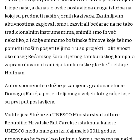
Lijepe naše, a danas je ovdje postavljena druga izložba na
kojoj su predmeti naših vjernih kazivača. Zanimljivim
aktivnostima zapjevali smo i zasvirali bećarac na ne tako
tradicionalnim instrumentima, snimili smo ih već
nekoliko, a i dalje snimamo baštinske filmove koje želimo
ponuditi našim posjetiteljima. Tu su projekti i aktivnosti
oko našeg Bećarskog šora i Ljetnog tamburaškog kampa, a
zapravo čuvamo tradiciju tamburaške glazbe.“, rekla je
Hoffman.
Autor spomenute izložbe je zamjenik gradonačelnice
Domagoj Katić, a posjetitelji mogu vidjeti fotografije koje
su prvi put postavljene.
Voditeljica Službe za UNESCO Ministarstva kulture
Republike Hrvatske Rut Carek je istaknula kako je
UNESCO među mnogim izričajima još 2011. godine
prepoznao bećarac kao iznimnu formu, ne samo na našoj