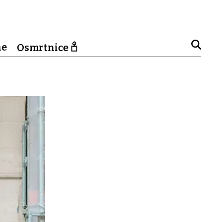
ne
Osmrtnice