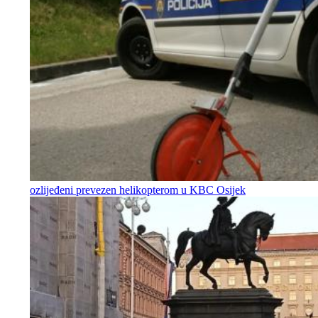
ozlijeđeni prevezen helikopterom u KBC Osijek