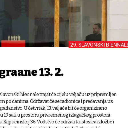
29. SLAVONSKI BIENNAL
rađane 13. 2.
 slavonski biennale trajat će cijelu veljaču uz pripremljen
am po danima. Održavat će se radionice i predavanja uz
rađanstvo. U četvrtak, 13. veljače bit će organizirano
u 19 sati u prostoru privremenog izlagačkog prostora
 Kapucinskoj 36. Vodstvo će održati kustosica izložbe i