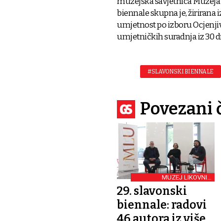
muzejska savjetnica Muzeja 
biennale skupna je, žirirana 
umjetnost po izboru Ocjenjiva
umjetničkih suradnja iz 30 d
#SLAVONSKI BIENNALE
Povezani 
MUZEJ LIKOVNIH
UMJETNOSTI U OSIJEKU
29. slavonski
biennale: radovi
46 autora iz više