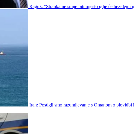
Raguž: "Stranka ne smije biti mjesto gdje će bezidejni gr
Iran: Postigli smo razumijevanje s Omanom o plovidbi 