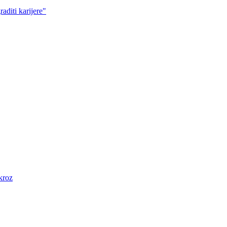
aditi karijere"
kroz