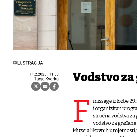
ILUSTRACIJA
Vodstvo za g
11.2.2025., 11:55
Tanja Kvorka
F
inissage izložbe 29.
i organiziran progr
stručna vodstva za g
vodstvo za građane 
Muzeja likovnih umjetnosti, u