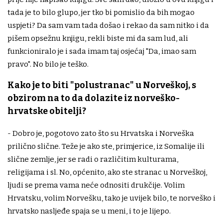
tada je to bilo glupo, jer tko bi pomislio da bih mogao
uspjeti? Da sam vam tada došao i rekao da sam nitko i da
pišem opsežnu knjigu, rekli biste mi da sam lud, ali
funkcioniralo je i sada imam taj osjećaj "Da, imao sam
pravo". No bilo je teško.
Kako je to biti "polustranac" u Norveškoj, s
obzirom na to da dolazite iz norveško-
hrvatske obitelji?
- Dobro je, pogotovo zato što su Hrvatska i Norveška
prilično slične. Teže je ako ste, primjerice, iz Somalije ili
slične zemlje, jer se radi o različitim kulturama,
religijama i sl. No, općenito, ako ste stranac u Norveškoj,
ljudi se prema vama neće odnositi drukčije. Volim
Hrvatsku, volim Norvešku, tako je uvijek bilo, te norveško i
hrvatsko nasljeđe spaja se u meni, i to je lijepo.