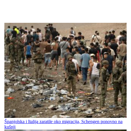
Španjolska i Italija zaratile oko migracija, Schengen ponovno na
kušnji