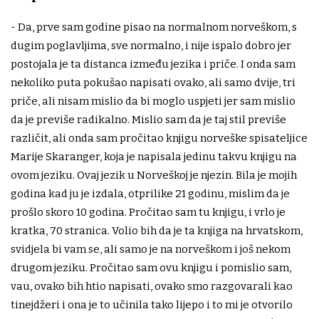
- Da, prve sam godine pisao na normalnom norveškom, s
dugim poglavljima, sve normalno, i nije ispalo dobro jer
postojala je ta distanca između jezika i priče. I onda sam
nekoliko puta pokušao napisati ovako, ali samo dvije, tri
priče, ali nisam mislio da bi moglo uspjeti jer sam mislio
da je previše radikalno. Mislio sam da je taj stil previše
različit, ali onda sam pročitao knjigu norveške spisateljice
Marije Skaranger, koja je napisala jedinu takvu knjigu na
ovom jeziku. Ovaj jezik u Norveškoj je njezin. Bila je mojih
godina kad ju je izdala, otprilike 21 godinu, mislim da je
prošlo skoro 10 godina. Pročitao sam tu knjigu, i vrlo je
kratka, 70 stranica. Volio bih da je ta knjiga na hrvatskom,
svidjela bi vam se, ali samo je na norveškom i još nekom
drugom jeziku. Pročitao sam ovu knjigu i pomislio sam,
vau, ovako bih htio napisati, ovako smo razgovarali kao
tinejdžeri i ona je to učinila tako lijepo i to mi je otvorilo