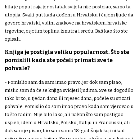
bila je poput raja jer ostatak svijeta nije postojao, samo ta
utopija. Svaki put kada dođem u Hrvatsku i čujem ljude da
govore hrvatski, vidim znakove na hrvatskom, hrvatske
trgovine, osjetim toplinu iznutra i sreću. Baš kao što ste
opisali.
Knjiga je postigla veliku popularnost. Što ste
pomislili kada ste počeli primati sve te
pohvale?
- Pomislio sam da sam imao pravo, jer dok sam pisao,
mislio sam da će se knjiga svidjeti ljudima. Sve se dogodilo
tako brzo, u tjedan dana ili mjesec dana, počele su stizati
pohvale. Pomislio da sam imao pravo kada sam vjerovao u
to što radim. Nije bilo lako, ali nakon što sam postigao
uspjeh, idem u Hrvatsku, Poljsku, Italiju ili Francusku, ali
dok sam je pisao, bio sam samo 18-godišnjak koji nikad
prije nije napisao knjigu. Sve sam dao, uložio u ovu knjigu i