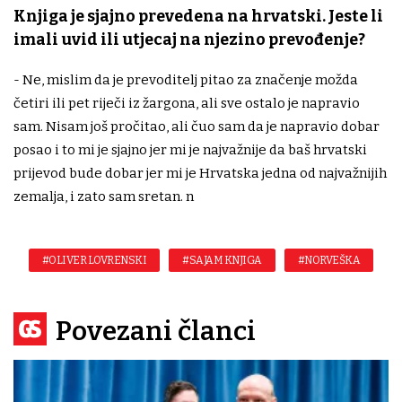
Knjiga je sjajno prevedena na hrvatski. Jeste li
imali uvid ili utjecaj na njezino prevođenje?
- Ne, mislim da je prevoditelj pitao za značenje možda
četiri ili pet riječi iz žargona, ali sve ostalo je napravio
sam. Nisam još pročitao, ali čuo sam da je napravio dobar
posao i to mi je sjajno jer mi je najvažnije da baš hrvatski
prijevod bude dobar jer mi je Hrvatska jedna od najvažnijih
zemalja, i zato sam sretan. n
#OLIVER LOVRENSKI
#SAJAM KNJIGA
#NORVEŠKA
Povezani članci