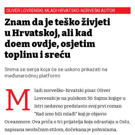
OLIVER LOVRENSKI, MLADI HRVATSKO-NORVEŠKI AUTOR
Znam da je teško živjeti
u Hrvatskoj, ali kad
dođem ovdje, osjetim
toplinu i sreću
Snima se serija koja će se uskoro prikazati na
međunarodnoj platformi
M
ladi norveško-hrvatski pisac Oliver
Lovrenski je na pulskom 30. Sajmu knjige u
Istri nedavno predstavio svoj prvi roman
"Kad smo bili mlađi" koji je objavio
Oceanmore. Ova priča o tri prijatelja koja odrastaju u Oslu,
napisana neobičnim stilom, dočekana je pohvalama.