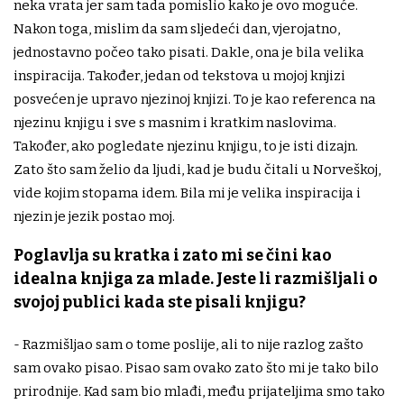
neka vrata jer sam tada pomislio kako je ovo moguće.
Nakon toga, mislim da sam sljedeći dan, vjerojatno,
jednostavno počeo tako pisati. Dakle, ona je bila velika
inspiracija. Također, jedan od tekstova u mojoj knjizi
posvećen je upravo njezinoj knjizi. To je kao referenca na
njezinu knjigu i sve s masnim i kratkim naslovima.
Također, ako pogledate njezinu knjigu, to je isti dizajn.
Zato što sam želio da ljudi, kad je budu čitali u Norveškoj,
vide kojim stopama idem. Bila mi je velika inspiracija i
njezin je jezik postao moj.
Poglavlja su kratka i zato mi se čini kao
idealna knjiga za mlade. Jeste li razmišljali o
svojoj publici kada ste pisali knjigu?
- Razmišljao sam o tome poslije, ali to nije razlog zašto
sam ovako pisao. Pisao sam ovako zato što mi je tako bilo
prirodnije. Kad sam bio mlađi, među prijateljima smo tako