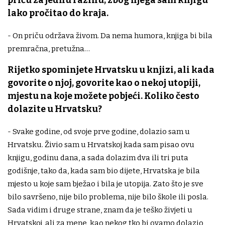
priču za jednu razinu, zbog njega sam knjigu
lako pročitao do kraja.
- On priču održava živom. Da nema humora, knjiga bi bila
premračna, pretužna…
Rijetko spominjete Hrvatsku u knjizi, ali kada
govorite o njoj, govorite kao o nekoj utopiji,
mjestu na koje možete pobjeći. Koliko često
dolazite u Hrvatsku?
- Svake godine, od svoje prve godine, dolazio sam u
Hrvatsku. Živio sam u Hrvatskoj kada sam pisao ovu
knjigu, godinu dana, a sada dolazim dva ili tri puta
godišnje, tako da, kada sam bio dijete, Hrvatska je bila
mjesto u koje sam bježao i bila je utopija. Zato što je sve
bilo savršeno, nije bilo problema, nije bilo škole ili posla.
Sada vidim i druge strane, znam da je teško živjeti u
Hrvatskoj, ali za mene, kao nekog tko bi ovamo dolazio,