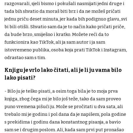
razgovarali, sjeli bismo i pokušali nasmijati jedni druge i
tada bih shvatio da moraš biti brz i da ne možeš pričati
jednu priču deset minuta, jer kada bih podignuo glavu, svi
bi bili otišli. Shvatio sam da je to način kako pričati priče,
da bude brzo, smiješno i kratko. Možete reći da to
funkcionira kao TikTok, ali ja sam autor i ja sam
istovremeno publika, osoba koja prati TikTok i Instagram,
odrastao sam s tim.
Knjigu je vrlo lako čitati, ali je li ju vama bilo
lako pisati?
- Bilo ju je teško pisati, a osim toga bila je to moja prva
knjiga, zbog čega mi je bilo još teže, tako da sam proveo
puno vremena pišući ju. Može se pročitati u dva sata, ali
trebalo mi je godinu i pol dana da je napišem, pola godine
s prekidima i godinu dana konstantnog pisanja, a bavio
sam se i drugim poslom. Ali, kada sam prvi put pronašao