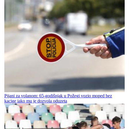
Pijani za volanom: 65-godišnjak u Požegi vozio moped bez
kacige iako mu je dozvola oduzeta