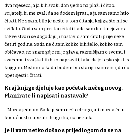
dva mjeseca, a ja bih svaki dan sjedio na plaži i čitao.
Prijatelji bi me zvali da se dođem igrati, a ja sam samo htio
čitati. Ne znam, bilo je nešto u tom čitanju knjiga što mi se
sviđalo. Onda sam prestao čitati kada sam bio tinejdžer, a
takve stvari se događaju, i nastavio sam čitati prije neke
četiri godine. Sada ne čitam koliko bih želio, koliko sam
običavao, ne znam gdje mi je glava, razmišljam o svemu i
svačemu i svašta bih htio napraviti, tako da je teško sjesti s
knjigom. Mislim da kada budem bio stariji i smireniji, da ću
opet sjesti i čitati.
Kraj knjige djeluje kao početak nečeg novog.
Planirate li napisati nastavak?
- Možda jednom. Sada pišem nešto drugo, ali možda ću u
budućnosti napisati drugi dio, no ne sada.
Je li vam netko došao s prijedlogom da se na