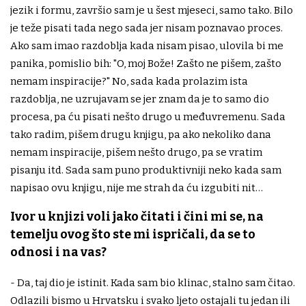
jezik i formu, završio sam je u šest mjeseci, samo tako. Bilo
je teže pisati tada nego sada jer nisam poznavao proces.
Ako sam imao razdoblja kada nisam pisao, ulovila bi me
panika, pomislio bih: "O, moj Bože! Zašto ne pišem, zašto
nemam inspiracije?" No, sada kada prolazim ista
razdoblja, ne uzrujavam se jer znam da je to samo dio
procesa, pa ću pisati nešto drugo u međuvremenu. Sada
tako radim, pišem drugu knjigu, pa ako nekoliko dana
nemam inspiracije, pišem nešto drugo, pa se vratim
pisanju itd. Sada sam puno produktivniji neko kada sam
napisao ovu knjigu, nije me strah da ću izgubiti nit…
Ivor u knjizi voli jako čitati i čini mi se, na
temelju ovog što ste mi ispričali, da se to
odnosi i na vas?
- Da, taj dio je istinit. Kada sam bio klinac, stalno sam čitao.
Odlazili bismo u Hrvatsku i svako ljeto ostajali tu jedan ili