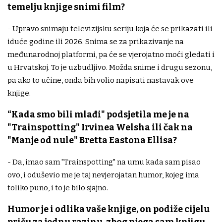
temelju knjige snimi film?
- Upravo snimaju televizijsku seriju koja će se prikazati ili
iduće godine ili 2026. Snima se za prikazivanje na
međunarodnoj platformi, pa će se vjerojatno moći gledati i
u Hrvatskoj. To je uzbudljivo. Možda snime i drugu sezonu,
pa ako to učine, onda bih volio napisati nastavak ove
knjige.
“Kada smo bili mlađi" podsjetila me je na
"Trainspotting" Irvinea Welsha ili čak na
"Manje od nule" Bretta Eastona Ellisa?
- Da, imao sam "Trainspotting" na umu kada sam pisao
ovo, i oduševio me je taj nevjerojatan humor, kojeg ima
toliko puno, i to je bilo sjajno.
Humor je i odlika vaše knjige, on podiže cijelu