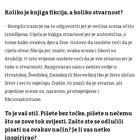
Koliko je knjiga fikcija, a koliko stvarnost?
- Komplicirano je na to odgovoriti jer je većina scena očito
izmišljena. Cijela je knjiga stvarnost jer je autentična, o
tome kako ovakva djeca žive. Gotovo da možete reći da je
cijela stvar fikcija jer, znate, svaka scena i likovi su
drukčiji. U isto vrijeme možete reći da je sve stvarno jer je
tako u stvarnosti. Razgovarao sam s nekim ovdje u
Hrvatskoj, Švedskoj, Danskoj ili Norveškoj tko je živio sličan
život i svi to osjećaju. Dakle, to znači da je stvarno, ali
pojedine scene su, naravno, promijenjene i
fikcionalizirane.
To je vaš stil. Pišete bez točke, pišete u nečemu
što se zove tok svijesti. Zašto ste se odlučili
pisati na ovakav način? Je li vas netko
inspirirao?