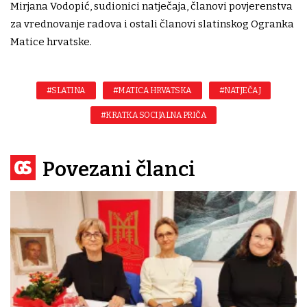
Mirjana Vodopić, sudionici natječaja, članovi povjerenstva
za vrednovanje radova i ostali članovi slatinskog Ogranka
Matice hrvatske.
#SLATINA
#MATICA HRVATSKA
#NATJEČAJ
#KRATKA SOCIJALNA PRIČA
Povezani članci