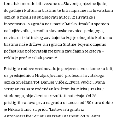
tematski morale biti vezane uz Slavoniju, njezine ljude,
događaje i kulturnu baštinu te biti napisane na hrvatskom
jeziku, a mogli su sudjelovati autori iz Hrvatske i
inozemstva. Nagrada nosi naziv "Mirko Jirsak" u spomen
na književnika, pjesnika slavonske ravnice, pedagoga,
novinara i slatinskog zavičajnika koji je obogatio kulturnu
baštinu naše države, ali i grada Slatine, kojem odajemo
počast kao poštovatelji njegovih zavičajnih tekstova –
rekla je prof. Mrzljak Jovanić.
Pristigle radove vrednovalo je povjerenstvo u kome su bili,
uz predsjednicu Mrzljak Jovanić, profesori hrvatskoga
jezika Snježana Tot, Danijel Vilček, Elvira Vujčić i Ivana
Strupar. Na sam rođendan književnika Mirka Jirsaka, 5.
studenoga, objavljeni su rezultati natječaja. Od 28
pristiglih radova prvu nagradu u iznosu od 130 eura dobio
je Nikica Banić za priču "Listovi istrgnuti iz
Autobiografije", drugu nagradu u iznosu od 70 eura