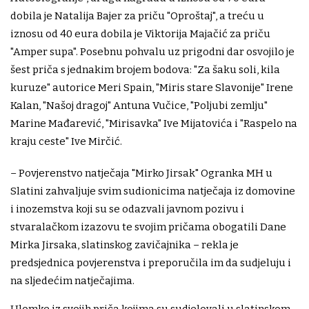
dobila je Natalija Bajer za priču "Oproštaj", a treću u
iznosu od 40 eura dobila je Viktorija Majačić za priču
"Amper supa". Posebnu pohvalu uz prigodni dar osvojilo je
šest priča s jednakim brojem bodova: "Za šaku soli, kila
kuruze" autorice Meri Spain, "Miris stare Slavonije" Irene
Kalan, "Našoj dragoj" Antuna Vučice, "Poljubi zemlju"
Marine Mađarević, "Mirisavka" Ive Mijatovića i "Raspelo na
kraju ceste" Ive Mirčić.
– Povjerenstvo natječaja "Mirko Jirsak" Ogranka MH u
Slatini zahvaljuje svim sudionicima natječaja iz domovine
i inozemstva koji su se odazvali javnom pozivu i
stvaralačkom izazovu te svojim pričama obogatili Dane
Mirka Jirsaka, slatinskog zavičajnika – rekla je
predsjednica povjerenstva i preporučila im da sudjeluju i
na sljedećim natječajima.