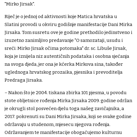
"Mirko Jirsak".
Riječ je o jednoj od aktivnosti koje Matica hrvatska u
Slatini provodi u okviru godišnje manifestacije Dani Mirka
Jirsaka. Tom susretu ove je godine prethodilo jedinstveno i
izuzetno zanimljivo predavanje "O samozataji, usudu i
sreći: Mirko Jirsak očima potomaka" dr. sc. Libuše Jirsak,
koja je iznijela niz autentičnih podataka i osobna sjećanja
na svoga djeda, jer ona je kćerka Mirkova sina, također
uglednoga hrvatskog prozaika, pjesnika i prevoditelja
Predraga Jirsaka.
– Nakon što je 2004. tiskana zbirka 101 pjesma, u povodu
stote obljetnice rođenja Mirka Jirsaka 2009. godine održan
je okrugli stol posvećen djelu toga našeg zavičajnika, a
2017. pokrenuti su Dani Mirka Jirsaka, koji se svake godine
održavaju u studenom, mjesecu njegova rođenja.
Održavanjem te manifestacije obogaćujemo kulturnu