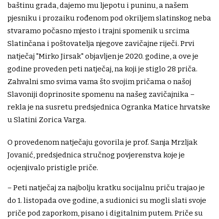
baštinu grada, dajemo mu ljepotu i puninu, a našem
pjesniku i prozaiku rođenom pod okriljem slatinskog neba
stvaramo počasno mjesto i trajni spomenik u srcima
Slatinčana i poštovatelja njegove zavičajne riječi. Prvi
natječaj "Mirko Jirsak" objavljen je 2020. godine, a ove je
godine proveden peti natječaj, na koji je stiglo 28 priča.
Zahvalni smo svima vama što svojim pričama o našoj
Slavoniji doprinosite spomenu na našeg zavičajnika –
rekla je na susretu predsjednica Ogranka Matice hrvatske
u Slatini Zorica Varga.
O provedenom natječaju govorila je prof. Sanja Mrzljak
Jovanić, predsjednica stručnog povjerenstva koje je
ocjenjivalo pristigle priče.
– Peti natječaj za najbolju kratku socijalnu priču trajao je
do 1. listopada ove godine, a sudionici su mogli slati svoje
priče pod zaporkom, pisano i digitalnim putem. Priče su