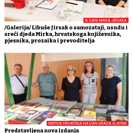
8. DANI MIRKA JIRSAKA
/Galerija/ Libuše Jirsak o samozataji, usudu i
sreći djeda Mirka, hrvatskoga književnika,
pjesnika, prozaika i prevoditelja
MATICA HRVATSKA NA DAN GRADA SLATINE
Predstavljena nova izdanja