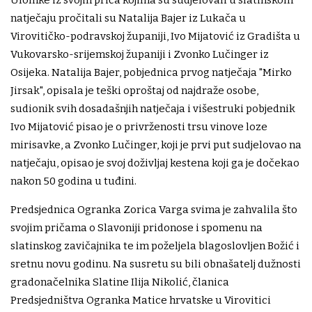
Ulomke iz svojih priča kojima su sudjelovali u slatinskom
natječaju pročitali su Natalija Bajer iz Lukača u
Virovitičko-podravskoj županiji, Ivo Mijatović iz Gradišta u
Vukovarsko-srijemskoj županiji i Zvonko Lučinger iz
Osijeka. Natalija Bajer, pobjednica prvog natječaja "Mirko
Jirsak", opisala je teški oproštaj od najdraže osobe,
sudionik svih dosadašnjih natječaja i višestruki pobjednik
Ivo Mijatović pisao je o privrženosti trsu vinove loze
mirisavke, a Zvonko Lučinger, koji je prvi put sudjelovao na
natječaju, opisao je svoj doživljaj kestena koji ga je dočekao
nakon 50 godina u tuđini.
Predsjednica Ogranka Zorica Varga svima je zahvalila što
svojim pričama o Slavoniji pridonose i spomenu na
slatinskog zavičajnika te im poželjela blagoslovljen Božić i
sretnu novu godinu. Na susretu su bili obnašatelj dužnosti
gradonačelnika Slatine Ilija Nikolić, članica
Predsjedništva Ogranka Matice hrvatske u Virovitici