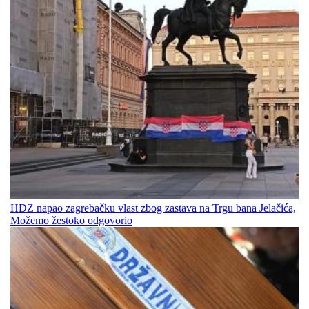
HDZ napao zagrebačku vlast zbog zastava na Trgu bana Jelačića,
Možemo žestoko odgovorio