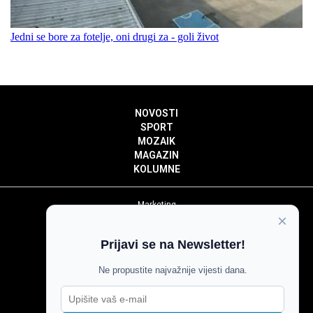
Jedni se bore za fotelje, oni drugi za - goli život
NOVOSTI
SPORT
MOZAIK
MAGAZIN
KOLUMNE
Marketing
×
Politika privatnosti
Politika kolačića
Prijavi se na Newsletter!
Impressum
Pravila prenošenja sadržaja
Ne propustite najvažnije vijesti dana.
Pravila komentiranja
Agroglas