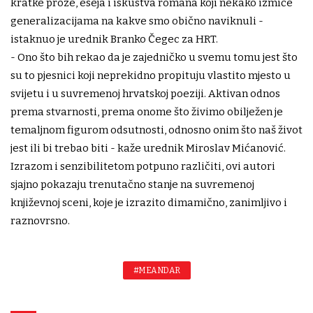
kratke proze, eseja i iskustva romana koji nekako izmiče
generalizacijama na kakve smo obično naviknuli -
istaknuo je urednik Branko Čegec za HRT.
- Ono što bih rekao da je zajedničko u svemu tomu jest što
su to pjesnici koji neprekidno propituju vlastito mjesto u
svijetu i u suvremenoj hrvatskoj poeziji. Aktivan odnos
prema stvarnosti, prema onome što živimo obilježen je
temaljnom figurom odsutnosti, odnosno onim što naš život
jest ili bi trebao biti - kaže urednik Miroslav Mićanović.
Izrazom i senzibilitetom potpuno različiti, ovi autori
sjajno pokazaju trenutačno stanje na suvremenoj
književnoj sceni, koje je izrazito dimamično, zanimljivo i
raznovrsno.
#MEANDAR