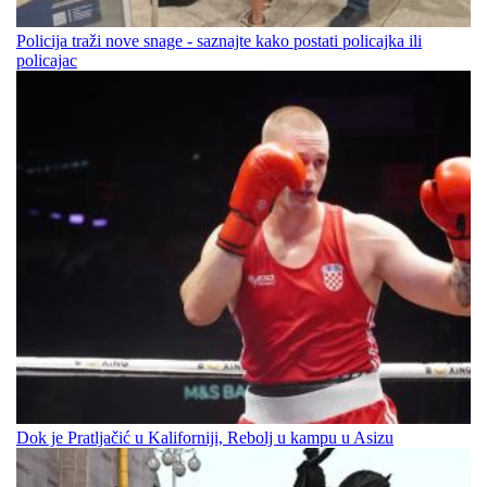
Policija traži nove snage - saznajte kako postati policajka ili
policajac
Dok je Pratljačić u Kaliforniji, Rebolj u kampu u Asizu