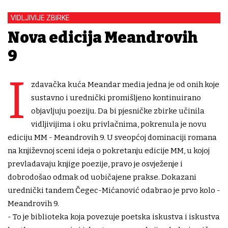
VIDLJIVIJE ZBIRKE
Nova edicija Meandrovih
9
I
zdavačka kuća Meandar media jedna je od onih koje
sustavno i urednički promišljeno kontinuirano
objavljuju poeziju. Da bi pjesničke zbirke učinila
vidljivijima i oku privlačnima, pokrenula je novu
ediciju MM - Meandrovih 9. U sveopćoj dominaciji romana
na književnoj sceni ideja o pokretanju edicije MM, u kojoj
prevladavaju knjige poezije, pravo je osvježenje i
dobrodošao odmak od uobičajene prakse. Dokazani
urednički tandem Čegec-Mićanović odabrao je prvo kolo -
Meandrovih 9.
- To je biblioteka koja povezuje poetska iskustva i iskustva