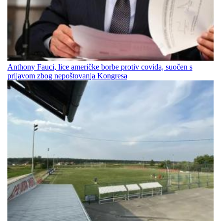
Anthony Fauci, lice američke borbe protiv covida, suočen s
prijavom zbog nepoštovanja Kongresa