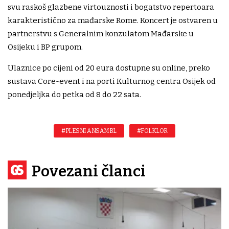
svu raskoš glazbene virtouznosti i bogatstvo repertoara
karakteristično za mađarske Rome. Koncert je ostvaren u
partnerstvu s Generalnim konzulatom Mađarske u
Osijeku i BP grupom.
Ulaznice po cijeni od 20 eura dostupne su online, preko
sustava Core-event i na porti Kulturnog centra Osijek od
ponedjeljka do petka od 8 do 22 sata.
#PLESNI ANSAMBL
#FOLKLOR
Povezani članci