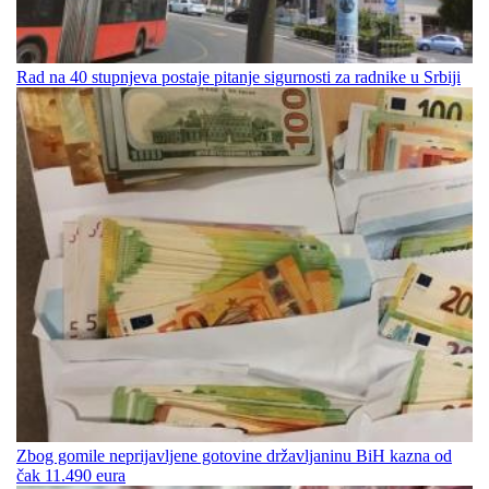
Rad na 40 stupnjeva postaje pitanje sigurnosti za radnike u Srbiji
Zbog gomile neprijavljene gotovine državljaninu BiH kazna od
čak 11.490 eura