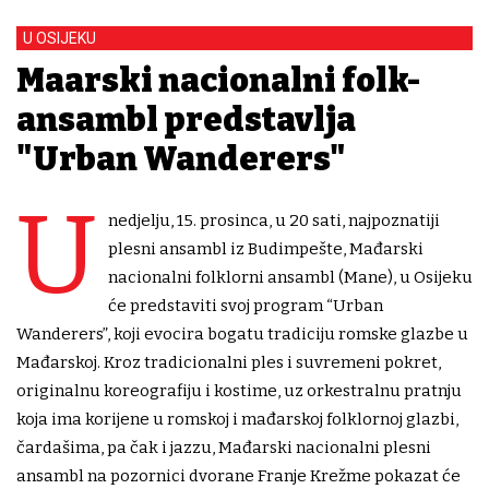
U OSIJEKU
Mađarski nacionalni folk-
ansambl predstavlja
"Urban Wanderers"
U
nedjelju, 15. prosinca, u 20 sati, najpoznatiji
plesni ansambl iz Budimpešte, Mađarski
nacionalni folklorni ansambl (Mane), u Osijeku
će predstaviti svoj program “Urban
Wanderers”, koji evocira bogatu tradiciju romske glazbe u
Mađarskoj. Kroz tradicionalni ples i suvremeni pokret,
originalnu koreografiju i kostime, uz orkestralnu pratnju
koja ima korijene u romskoj i mađarskoj folklornoj glazbi,
čardašima, pa čak i jazzu, Mađarski nacionalni plesni
ansambl na pozornici dvorane Franje Krežme pokazat će