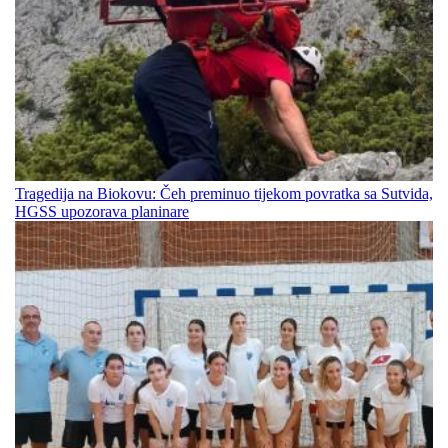
Tragedija na Biokovu: Čeh preminuo tijekom povratka sa Sutvida,
HGSS upozorava planinare