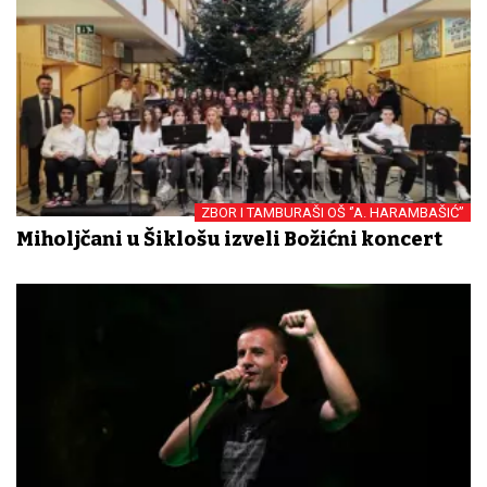
ZBOR I TAMBURAŠI OŠ ‘’A. HARAMBAŠIĆ’’
Miholjčani u Šiklošu izveli Božićni koncert