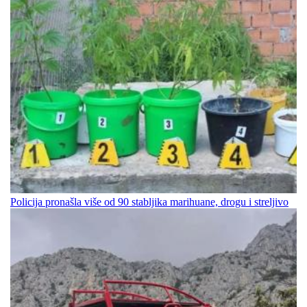
Policija pronašla više od 90 stabljika marihuane, drogu i streljivo