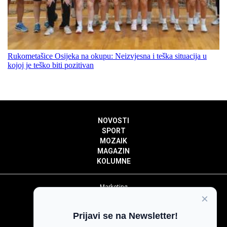
Rukometašice Osijeka na okupu: Neizvjesna i teška situacija u
kojoj je teško biti pozitivan
NOVOSTI
SPORT
MOZAIK
MAGAZIN
KOLUMNE
Marketing
×
Politika privatnosti
Politika kolačića
Prijavi se na Newsletter!
Impressum