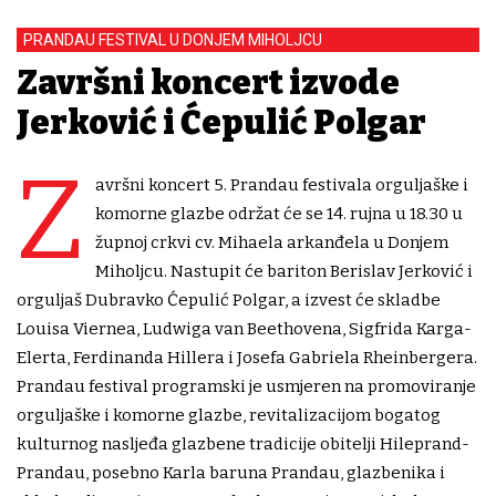
PRANDAU FESTIVAL U DONJEM MIHOLJCU
Završni koncert izvode
Jerković i Ćepulić Polgar
Z
avršni koncert 5. Prandau festivala orguljaške i
komorne glazbe održat će se 14. rujna u 18.30 u
župnoj crkvi cv. Mihaela arkanđela u Donjem
Miholjcu. Nastupit će bariton Berislav Jerković i
orguljaš Dubravko Ćepulić Polgar, a izvest će skladbe
Louisa Viernea, Ludwiga van Beethovena, Sigfrida Karga-
Elerta, Ferdinanda Hillera i Josefa Gabriela Rheinbergera.
Prandau festival programski je usmjeren na promoviranje
orguljaške i komorne glazbe, revitalizacijom bogatog
kulturnog nasljeđa glazbene tradicije obitelji Hileprand-
Prandau, posebno Karla baruna Prandau, glazbenika i