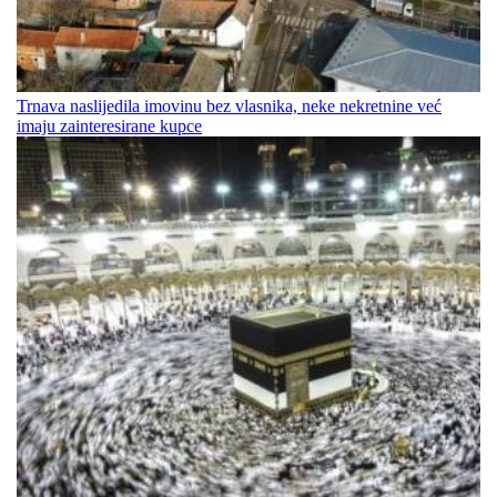
Trnava naslijedila imovinu bez vlasnika, neke nekretnine već
imaju zainteresirane kupce