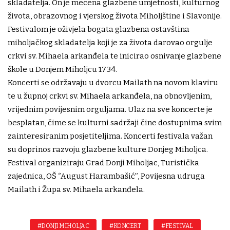
skladatelja. On je mecena glazbene umjetnosti, kulturnog
života, obrazovnog i vjerskog života Miholjštine i Slavonije.
Festivalom je oživjela bogata glazbena ostavština
miholjačkog skladatelja koji je za života darovao orgulje
crkvi sv. Mihaela arkanđela te inicirao osnivanje glazbene
škole u Donjem Miholjcu 1734.
Koncerti se održavaju u dvorcu Mailath na novom klaviru
te u župnoj crkvi sv. Mihaela arkanđela, na obnovljenim,
vrijednim povijesnim orguljama. Ulaz na sve koncerte je
besplatan, čime se kulturni sadržaji čine dostupnima svim
zainteresiranim posjetiteljima. Koncerti festivala važan
su doprinos razvoju glazbene kulture Donjeg Miholjca.
Festival organiziraju Grad Donji Miholjac, Turistička
zajednica, OŠ ‘’August Harambašić’’, Povijesna udruga
Mailath i Župa sv. Mihaela arkanđela.
#DONJI MIHOLJAC
#KONCERT
#FESTIVAL