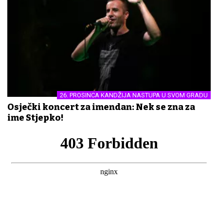
26. PROSINCA KANDŽIJA NASTUPA U SVOM GRADU
Osječki koncert za imendan: Nek se zna za
ime Stjepko!