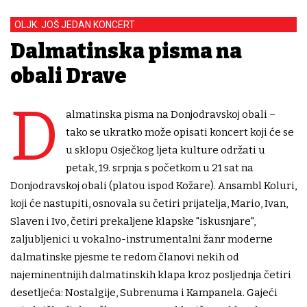
OLJK: JOŠ JEDAN KONCERT
Dalmatinska pisma na
obali Drave
D
almatinska pisma na Donjodravskoj obali –
tako se ukratko može opisati koncert koji će se
u sklopu Osječkog ljeta kulture održati u
petak, 19. srpnja s početkom u 21 sat na
Donjodravskoj obali (platou ispod Kožare). Ansambl Koluri,
koji će nastupiti, osnovala su četiri prijatelja, Mario, Ivan,
Slaven i Ivo, četiri prekaljene klapske "iskusnjare",
zaljubljenici u vokalno-instrumentalni žanr moderne
dalmatinske pjesme te redom članovi nekih od
najeminentnijih dalmatinskih klapa kroz posljednja četiri
desetljeća: Nostalgije, Subrenuma i Kampanela. Gajeći