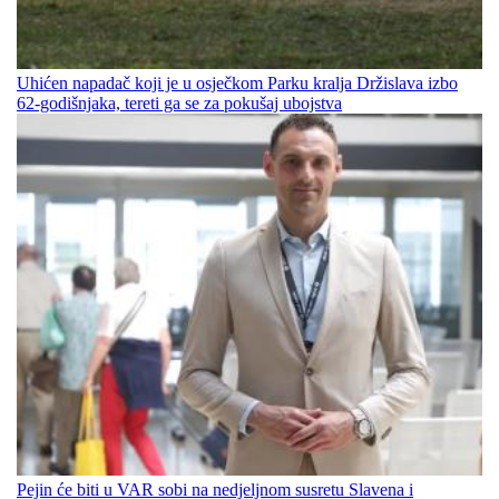
Uhićen napadač koji je u osječkom Parku kralja Držislava izbo
62-godišnjaka, tereti ga se za pokušaj ubojstva
Pejin će biti u VAR sobi na nedjeljnom susretu Slavena i