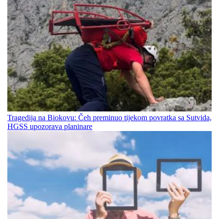
Tragedija na Biokovu: Čeh preminuo tijekom povratka sa Sutvida,
HGSS upozorava planinare