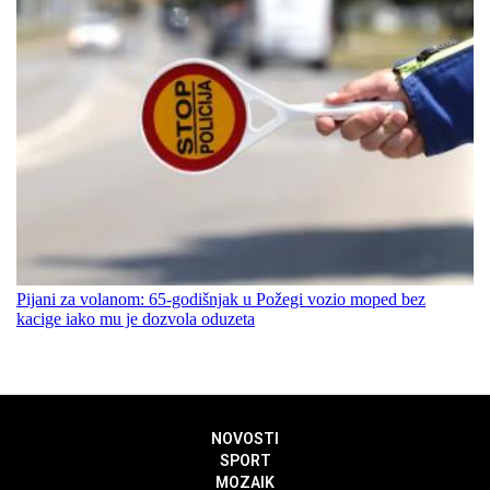
Pijani za volanom: 65-godišnjak u Požegi vozio moped bez
kacige iako mu je dozvola oduzeta
NOVOSTI
SPORT
MOZAIK