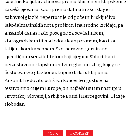
zajedničku ljubav članova prema klasičnom klapskom
a
capella
pjevanju, kao i prema dalmatinskoj šlager i
zabavnoj glazbi, repertoar je od početnih isključivo
lakodalmatinskih nota proširen i na srodne izričaje, pa
ansambl danas rado posegne za sevdalinkom,
starogradskom ili makedonskom pjesmom, kao i za
talijanskom kanconom. Sve, naravno, garnirano
specifičnim senzibilitetom koji njeguju Koluri, kao i
neizostavnim klapskim četveroglasom, zbog kojeg se
često ovakve glazbene skupine brka s klapama.
Ansambl redovito održava koncerte i gostuje na
festivalima diljem Europe, ali najčešći su im nastupi u
Hrvatskoj, Sloveniji, Srbiji te Bosni i Hercegovini. Ulaz je
slobodan.
#OLJK
#KONCERT