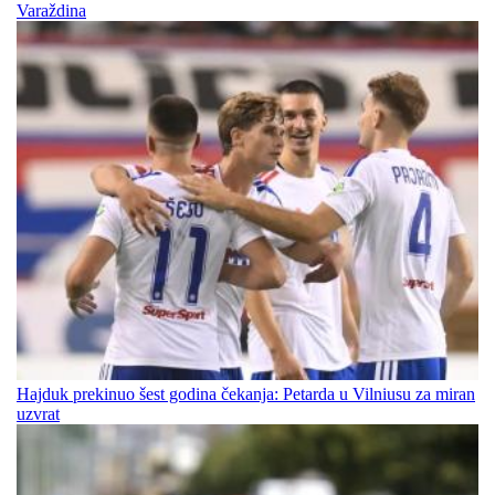
Varaždina
Hajduk prekinuo šest godina čekanja: Petarda u Vilniusu za miran
uzvrat