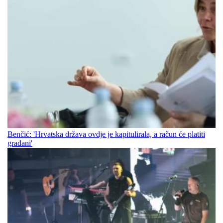
Benčić: 'Hrvatska država ovdje je kapitulirala, a račun će platiti
građani'