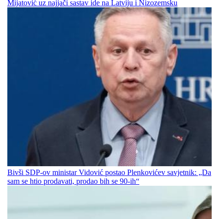
Mijatović uz najjači sastav ide na Latviju i Nizozemsku
Bivši SDP-ov ministar Vidović postao Plenkovićev savjetnik: „Da
sam se htio prodavati, prodao bih se 90-ih“