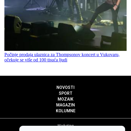
Počinje prodaja ulaznica za Thompsonov koncert u Vukovaru,
očekuje se više od 100 tisuća ljudi
NOVOSTI
SPORT
MOZAIK
MAGAZIN
KOLUMNE
Marketing