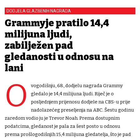
DODJELA GLAZBENIH NAGRADA
Grammyje pratilo 14,4
milijuna ljudi,
zabilježen pad
gledanosti u odnosu na
lani
O
vogodišnju, 68., dodjelu nagrada Grammy
gledalo je 14,4 milijuna ljudi. Riječ je o
posljednjem prijenosu dodjele na CBS-u prije
nadolazećeg preseljenja na ABC. Šestu godinu
zaredom vodio ju je Trevor Noah. Prema dostupnim
podatcima, gledanost je pala za šest posto u odnosu
prema prošlogodišnjih 15,4 milijuna gledatelja, što je pad