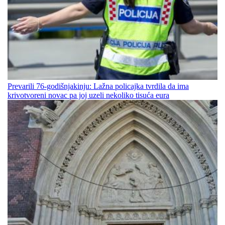
Prevarili 76-godišnjakinju: Lažna policajka tvrdila da ima
krivotvoreni novac pa joj uzeli nekoliko tisuća eura