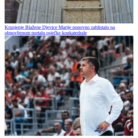
Krunjenje Blažene Djevice Marije ponovno zablistalo na
obnovljenom portalu osječke konkatedrale