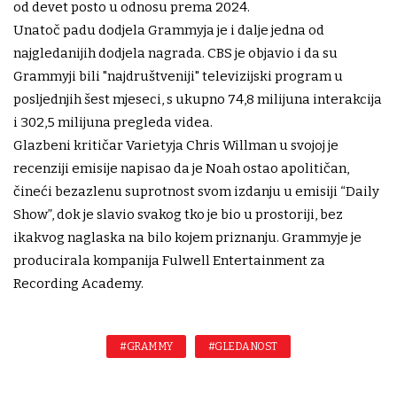
od devet posto u odnosu prema 2024.
Unatoč padu dodjela Grammyja je i dalje jedna od
najgledanijih dodjela nagrada. CBS je objavio i da su
Grammyji bili "najdruštveniji" televizijski program u
posljednjih šest mjeseci, s ukupno 74,8 milijuna interakcija
i 302,5 milijuna pregleda videa.
Glazbeni kritičar Varietyja Chris Willman u svojoj je
recenziji emisije napisao da je Noah ostao apolitičan,
čineći bezazlenu suprotnost svom izdanju u emisiji “Daily
Show”, dok je slavio svakog tko je bio u prostoriji, bez
ikakvog naglaska na bilo kojem priznanju. Grammyje je
producirala kompanija Fulwell Entertainment za
Recording Academy.
#GRAMMY
#GLEDANOST