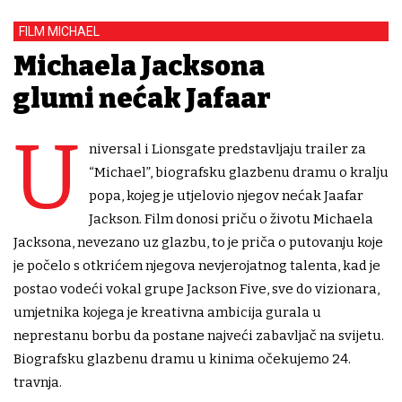
FILM MICHAEL
Michaela Jacksona
glumi nećak Jafaar
U
niversal i Lionsgate predstavljaju trailer za
“Michael”, biografsku glazbenu dramu o kralju
popa, kojeg je utjelovio njegov nećak Jaafar
Jackson. Film donosi priču o životu Michaela
Jacksona, nevezano uz glazbu, to je priča o putovanju koje
je počelo s otkrićem njegova nevjerojatnog talenta, kad je
postao vodeći vokal grupe Jackson Five, sve do vizionara,
umjetnika kojega je kreativna ambicija gurala u
neprestanu borbu da postane najveći zabavljač na svijetu.
Biografsku glazbenu dramu u kinima očekujemo 24.
travnja.