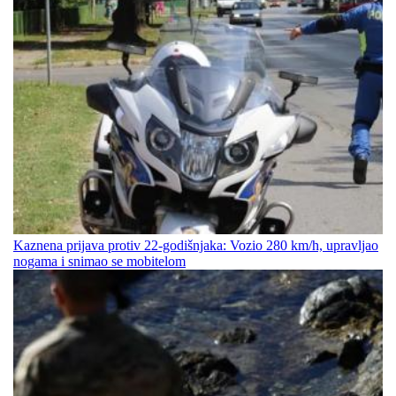
Kaznena prijava protiv 22-godišnjaka: Vozio 280 km/h, upravljao
nogama i snimao se mobitelom