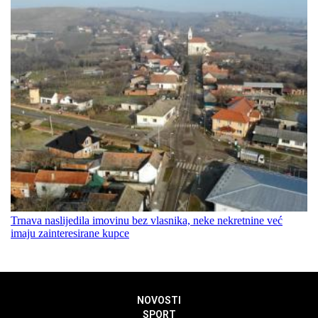
Trnava naslijedila imovinu bez vlasnika, neke nekretnine već
imaju zainteresirane kupce
NOVOSTI
SPORT