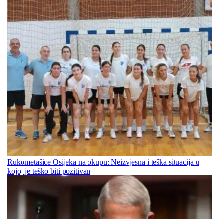
Rukometašice Osijeka na okupu: Neizvjesna i teška situacija u
kojoj je teško biti pozitivan