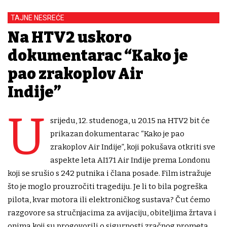
TAJNE NESREĆE
Na HTV2 uskoro
dokumentarac “Kako je
pao zrakoplov Air
Indije”
U
srijedu, 12. studenoga, u 20.15 na HTV2 bit će
prikazan dokumentarac “Kako je pao
zrakoplov Air Indije”, koji pokušava otkriti sve
aspekte leta AI171 Air Indije prema Londonu
koji se srušio s 242 putnika i člana posade. Film istražuje
što je moglo prouzročiti tragediju. Je li to bila pogreška
pilota, kvar motora ili elektroničkog sustava? Čut ćemo
razgovore sa stručnjacima za avijaciju, obiteljima žrtava i
onima koji su progovorili o sigurnosti zračnog prometa.