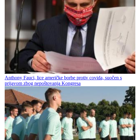
Anthony Fauci, lice američke borbe protiv covida, suočen s
prijavom zbog nepoštovanja Kongresa