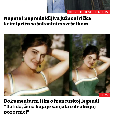
OD 7. STUDENOG NA HTV2
Napeta i nepredvidljiva južnoafrička
krimipriča sa šokantnim svršetkom
HTV2
Dokumentarni film o francuskoj legendi
“Dalida, žena koja je sanjala o drukčijoj
pozornici”