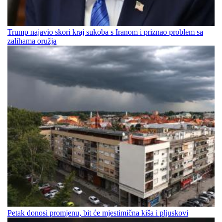
Trump najavio skori kraj sukoba s Iranom i priznao problem sa
zalihama oružja
Petak donosi promjenu, bit će mjestimična kiša i pljuskovi