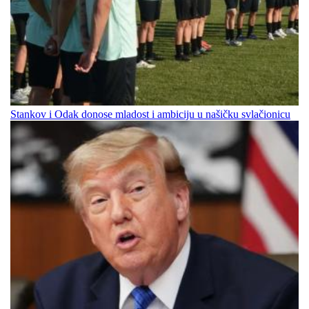
Stankov i Odak donose mladost i ambiciju u našičku svlačionicu