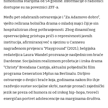
filmofilima starijima od 54 godine. Informacije o radionici
dostupne su na poveznici ZFF-a.
Među pet odabranih ostvarenja je i "Za Adamovo dobro",
vješto režirana bolnička drama o mladoj majci čiji je sin
hospitaliziran zbog pothranjenosti. Zbog dinamičnog
opservacijskog pristupa priči o represivnosti javnih
institucija, afirmiranoj već u njezinu u Cannesu
nagrađenom prvijencu "Playground" (2021.), belgijska
redateljica Laura Wandel prozvana je nasljednicom braće
Dardenne. Socijalnim realizmom prožeta je i irska drama
"Christy" Brendana Cantyja, aktualni pobjednički film
programa Generation 14plus na Berlinalu. Dirljivo
ostvarenje o dvojici braće koja, godinama nakon što ih je
razdvojio sustav socijalne skrbi, nastoje pronaći zajednički
jezik ne preza od humora ni od irskog hip-hopa, tvoreći
energičan portret adolescencije na marginama društva.