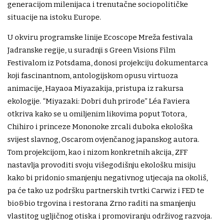
generacijom milenijaca i trenutačne sociopolitičke
situacije na istoku Europe.
U okviru programske linije Ecoscope Mreža festivala
Jadranske regije, u suradnji s Green Visions Film
Festivalom iz Potsdama, donosi projekciju dokumentarca
koji fascinantnom, antologijskom opusu virtuoza
animacije, Hayaoa Miyazakija, pristupa iz rakursa
ekologije. “Miyazaki: Dobri duh prirode” Léa Faviera
otkriva kako se u omiljenim likovima poput Totora,
Chihiro i princeze Mononoke zrcali duboka ekološka
svijest slavnog, Oscarom ovjenčanog japanskog autora.
Tom projekcijom, kao i nizom konkretnih akcija, ZFF
nastavlja provoditi svoju višegodišnju ekološku misiju
kako bi pridonio smanjenju negativnog utjecaja na okoliš,
pa će tako uz podršku partnerskih tvrtki Carwiz i FED te
bio&bio trgovina i restorana Zrno raditi na smanjenju
vlastitog ugljičnog otiska i promoviranju održivog razvoja.