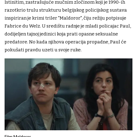
Istinitim, zastrašujuće mučnim zločinom koji je 1990-ih
razotkrio trulu strukturu belgijskog policijskog sustava
inspiriran je krimi triler "Maldoror", čiju režiju potpisuje
Fabrice du Welz. U središtu radnje je mladi policajac Paul,
dodijeljen tajnoj jedinici koja prati opasne seksualne
predatore. No kada njihova operacija propadne, Paul će
pokušati pravdu uzeti u svoje ruke.