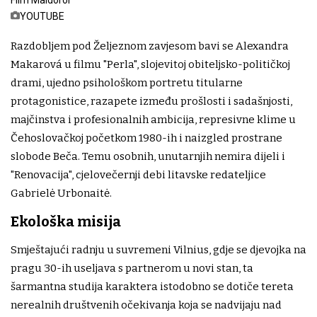
Film Maldoror
YOUTUBE
Razdobljem pod Željeznom zavjesom bavi se Alexandra
Makarová u filmu "Perla", slojevitoj obiteljsko-političkoj
drami, ujedno psihološkom portretu titularne
protagonistice, razapete između prošlosti i sadašnjosti,
majčinstva i profesionalnih ambicija, represivne klime u
Čehoslovačkoj početkom 1980-ih i naizgled prostrane
slobode Beča. Temu osobnih, unutarnjih nemira dijeli i
"Renovacija", cjelovečernji debi litavske redateljice
Gabrielė Urbonaitė.
Ekološka misija
Smještajući radnju u suvremeni Vilnius, gdje se djevojka na
pragu 30-ih useljava s partnerom u novi stan, ta
šarmantna studija karaktera istodobno se dotiče tereta
nerealnih društvenih očekivanja koja se nadvijaju nad