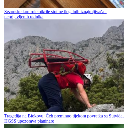
Sezonske kontrole otkrile stotine ilegalnih iznajmljivača i
neprijavljenih radnika
Tragedija na Biokovu: Čeh preminuo tijekom povratka sa Sutvida,
HGSS upozorava planinare