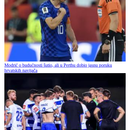
Modrić o budućnosti šutio, ali u Perthu dobio jasnu poruku
hrvatskih navijača