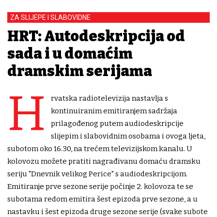
ZA SLIJEPE I SLABOVIDNE
HRT: Autodeskripcija od
sada i u domaćim
dramskim serijama
H
rvatska radiotelevizija nastavlja s
kontinuiranim emitiranjem sadržaja
prilagođenog putem audiodeskripcije
slijepim i slabovidnim osobama i ovoga ljeta,
subotom oko 16.30, na trećem televizijskom kanalu. U
kolovozu možete pratiti nagrađivanu domaću dramsku
seriju "Dnevnik velikog Perice" s audiodeskripcijom.
Emitiranje prve sezone serije počinje 2. kolovoza te se
subotama redom emitira šest epizoda prve sezone, a u
nastavku i šest epizoda druge sezone serije (svake subote