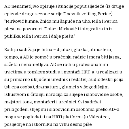
AD nenametljivo opisuje situacije poput sljedeće (iz druge
epizode druge sezone serije Dnevnik velikog Perice):
"Mirković kimne. Žnida mu šapuće na uho. Mila i Perica
plešu na pozornici. Dolazi Mirković i fotografira ih iz
publike. Mila i Perica i dalje plešu."
Radnja sadržaja je bitna – dijalozi, glazba, atmosfera,
tempo, a AD je pomoć u praćenju radnje i mora biti jasna,
sažeta i nenametljiva. AD se radi u profesionalnim
uvjetima u tonskom studiju i montaži HRT-a, u realizaciju
su primarno uključeni urednik i redatelj audiodeskripcija
(slijepa osoba), dramaturzi, glumci s višegodišnjim
iskustvom u čitanju naracija za slijepe i slabovidne osobe,
majstori tona, montažeri i urednici. Svi sadržaji
prilagođeni slijepim i slabovidnim osobama preko AD-a
mogu se pogledati i na HRTi platformi (u Videoteci,
posljednje na izborniku na vrhu desno piše