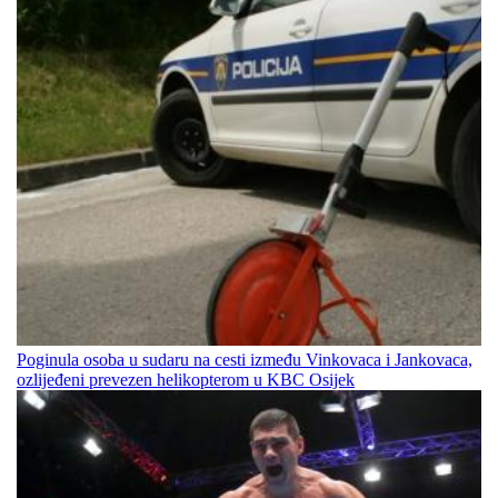
Poginula osoba u sudaru na cesti između Vinkovaca i Jankovaca,
ozlijeđeni prevezen helikopterom u KBC Osijek