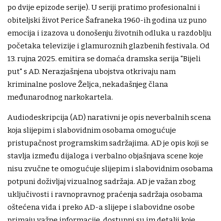
po dvije epizode serije). U seriji pratimo profesionalni i
obiteljski život Perice Šafraneka 1960-ih godina uz puno
emocija i izazova u donošenju životnih odluka u razdoblju
početaka televizije i glamuroznih glazbenih festivala. Od
13. rujna 2025. emitira se domaća dramska serija "Bijeli
put" s AD. Nerazjašnjena ubojstva otkrivaju nam
kriminalne poslove Željca, nekadašnjeg člana
međunarodnog narkokartela.
Audiodeskripcija (AD) narativni je opis neverbalnih scena
koja slijepim i slabovidnim osobama omogućuje
pristupačnost programskim sadržajima. AD je opis koji se
stavlja između dijaloga i verbalno objašnjava scene koje
nisu zvučne te omogućuje slijepim i slabovidnim osobama
potpuni doživljaj vizualnog sadržaja. AD je važan zbog
uključivosti i ravnopravnog praćenja sadržaja osobama
oštećena vida i preko AD-a slijepe i slabovidne osobe
primaju važne informacije, dostupni su im detalji koje