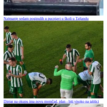
Najmanje sedam poginulih u pucnjavi u školi u Tajlandu
Dinjar na okupu ima novu momčad, plan - biti visoko na tablici