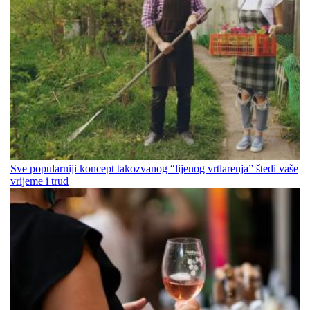
Sve popularniji koncept takozvanog “lijenog vrtlarenja” štedi vaše
vrijeme i trud