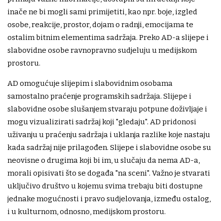
inače ne bi mogli sami primijetiti, kao npr. boje, izgled
osobe, reakcije, prostor, dojam o radnji, emocijama te
ostalim bitnim elementima sadržaja. Preko AD-a slijepe i
slabovidne osobe ravnopravno sudjeluju u medijskom
prostoru.
AD omogućuje slijepim i slabovidnim osobama
samostalno praćenje programskih sadržaja. Slijepe i
slabovidne osobe slušanjem stvaraju potpune doživljaje i
mogu vizualizirati sadržaj koji "gledaju". AD pridonosi
uživanju u praćenju sadržaja i uklanja razlike koje nastaju
kada sadržaj nije prilagođen. Slijepe i slabovidne osobe su
neovisne o drugima koji bi im, u slučaju da nema AD-a,
morali opisivati što se događa "na sceni". Važno je stvarati
uključivo društvo u kojemu svima trebaju biti dostupne
jednake mogućnosti i pravo sudjelovanja, između ostalog,
i u kulturnom, odnosno, medijskom prostoru.