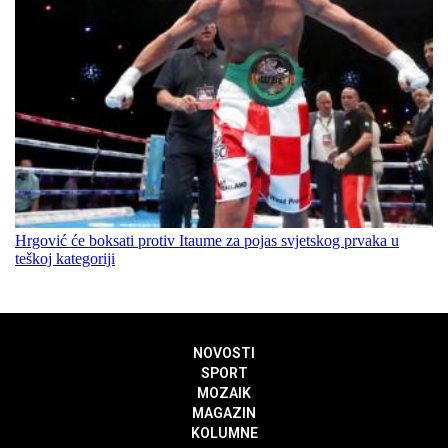
Hrgović će boksati protiv Itaume za pojas svjetskog prvaka u
teškoj kategoriji
NOVOSTI
SPORT
MOZAIK
MAGAZIN
KOLUMNE