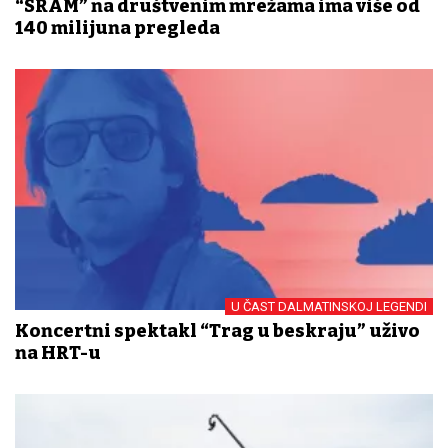
“SRAM” na društvenim mrežama ima više od
140 milijuna pregleda
U ČAST DALMATINSKOJ LEGENDI
Koncertni spektakl “Trag u beskraju” uživo
na HRT-u