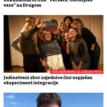
Dokumentarni film “Versace: Obiteljske
veze” na Drugom
DOKUMENTARNO-GLAZBENA PRIČA
Jedinstveni zbor zajednice čini uspješan
eksperiment integracije