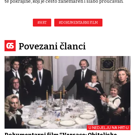
te pokrajine, koji je često zanemaren i slabo proučavan.
#HRT
#DOKUMENTARNI FILM
Povezani članci
U NEDJELJU NA HRT-U