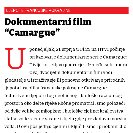
LJEPOTE FRANCUSKE POKRAJINE
Dokumentarni film
“Camargue”
U
ponedjeljak, 21. srpnja u 14.25 na HTV1 počinje
prikazivanje dokumentarne serije Camargue:
Divlje i osjetljivo područje - Između soli i mora.
Ovaj dvodijelni dokumentarni film vodi
gledatelje u istraživanje ili ponovno otkrivanje prirodnih
ljepota krajolika francuske pokrajine Camargue.
Jedinstvenu ljepotu tog neobičnog i biološki raznolikog
prostora oko delte rijeke Rhône promatrali smo polazeći
od dvije velike zemljopisne i biološke cjeline: kraljevstva
slatke vode s jedne strane i dijela gdje prevladava morska
voda. U ovu posljednju cjelinu uključili smo i priobalni dio