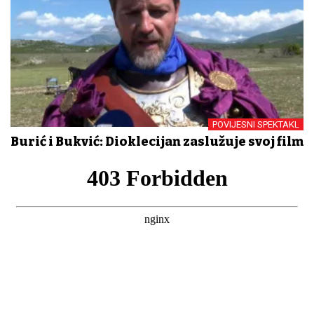
POVIJESNI SPEKTAKL
Burić i Bukvić: Dioklecijan zaslužuje svoj film