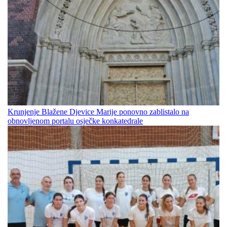
Krunjenje Blažene Djevice Marije ponovno zablistalo na
obnovljenom portalu osječke konkatedrale