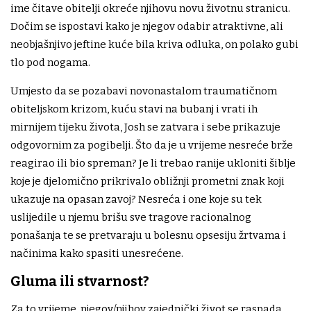
ime čitave obitelji okreće njihovu novu životnu stranicu.
Dočim se ispostavi kako je njegov odabir atraktivne, ali
neobjašnjivo jeftine kuće bila kriva odluka, on polako gubi
tlo pod nogama.
Umjesto da se pozabavi novonastalom traumatičnom
obiteljskom krizom, kuću stavi na bubanj i vrati ih
mirnijem tijeku života, Josh se zatvara i sebe prikazuje
odgovornim za pogibelji. Što da je u vrijeme nesreće brže
reagirao ili bio spreman? Je li trebao ranije ukloniti šiblje
koje je djelomično prikrivalo obližnji prometni znak koji
ukazuje na opasan zavoj? Nesreća i one koje su tek
uslijedile u njemu brišu sve tragove racionalnog
ponašanja te se pretvaraju u bolesnu opsesiju žrtvama i
načinima kako spasiti unesrećene.
Gluma ili stvarnost?
Za to vrijeme, njegov/njihov zajednički život se raspada,