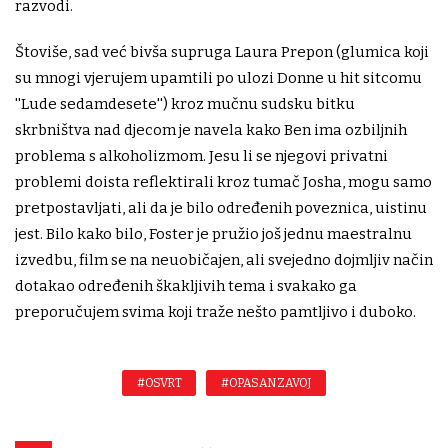
razvodi.
Štoviše, sad već bivša supruga Laura Prepon (glumica koji
su mnogi vjerujem upamtili po ulozi Donne u hit sitcomu
''Lude sedamdesete'') kroz mučnu sudsku bitku
skrbništva nad djecom je navela kako Ben ima ozbiljnih
problema s alkoholizmom. Jesu li se njegovi privatni
problemi doista reflektirali kroz tumač Josha, mogu samo
pretpostavljati, ali da je bilo određenih poveznica, uistinu
jest. Bilo kako bilo, Foster je pružio još jednu maestralnu
izvedbu, film se na neuobičajen, ali svejedno dojmljiv način
dotakao određenih škakljivih tema i svakako ga
preporučujem svima koji traže nešto pamtljivo i duboko.
#OSVRT
#OPASAN ZAVOJ