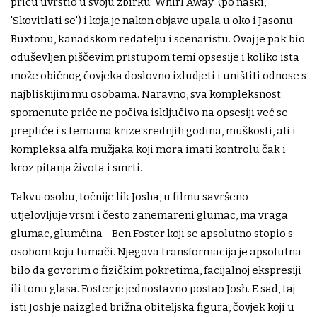
priču uvrstio u svoju zbirku 'Whirl Away' (po naški,
'Skovitlati se') i koja je nakon objave upala u oko i Jasonu
Buxtonu, kanadskom redatelju i scenaristu. Ovaj je pak bio
oduševljen piščevim pristupom temi opsesije i koliko ista
može običnog čovjeka doslovno izludjeti i uništiti odnose s
najbliskijim mu osobama. Naravno, sva kompleksnost
spomenute priče ne počiva isključivo na opsesiji već se
prepliće i s temama krize srednjih godina, muškosti, ali i
kompleksa alfa mužjaka koji mora imati kontrolu čak i
kroz pitanja života i smrti.
Takvu osobu, točnije lik Josha, u filmu savršeno
utjelovljuje vrsni i često zanemareni glumac, ma vraga
glumac, glumčina - Ben Foster koji se apsolutno stopio s
osobom koju tumači. Njegova transformacija je apsolutna
bilo da govorim o fizičkim pokretima, facijalnoj ekspresiji
ili tonu glasa. Foster je jednostavno postao Josh. E sad, taj
isti Josh je naizgled brižna obiteljska figura, čovjek koji u