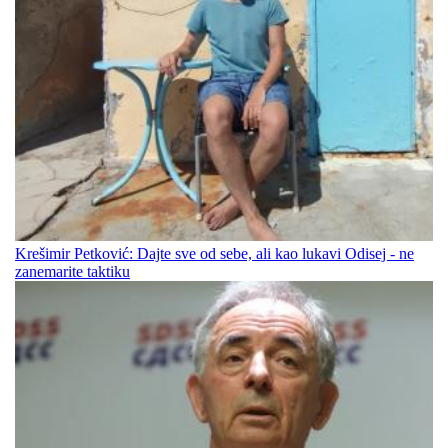
Krešimir Petković: Dajte sve od sebe, ali kao lukavi Odisej - ne
zanemarite taktiku