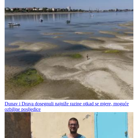
Dunav i Drava dosegnuli najniže razine otkad se mjere, moguće
ozbiljne posljedice