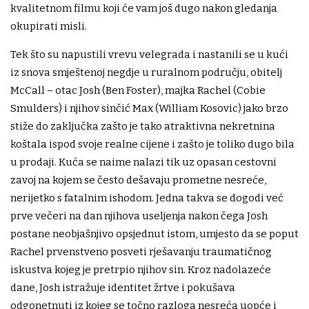
kvalitetnom filmu koji će vam još dugo nakon gledanja
okupirati misli.
Tek što su napustili vrevu velegrada i nastanili se u kući
iz snova smještenoj negdje u ruralnom području, obitelj
McCall – otac Josh (Ben Foster), majka Rachel (Cobie
Smulders) i njihov sinčić Max (William Kosovic) jako brzo
stiže do zaključka zašto je tako atraktivna nekretnina
koštala ispod svoje realne cijene i zašto je toliko dugo bila
u prodaji. Kuća se naime nalazi tik uz opasan cestovni
zavoj na kojem se često dešavaju prometne nesreće,
nerijetko s fatalnim ishodom. Jedna takva se dogodi već
prve večeri na dan njihova useljenja nakon čega Josh
postane neobjašnjivo opsjednut istom, umjesto da se poput
Rachel prvenstveno posveti rješavanju traumatičnog
iskustva kojeg je pretrpio njihov sin. Kroz nadolazeće
dane, Josh istražuje identitet žrtve i pokušava
odgonetnuti iz kojeg se točno razloga nesreća uopće i