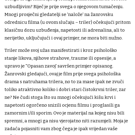
uzbudljivim? Riječ je prije svega o njegovom tumačenju.
Mnogi prosječni gledatelji se 'nalože' na žanrovsku
odrednicu filma (u ovom slučaju – triler) očekujući pritom
klasičnu dozu uzbuđenja, napetosti ili adrenalina, ali to
nerijetko, uključujući i ovaj primjer, ne mora biti nužno.
Triler može svoj užas manifestirati i kroz psihološko
stanje likova, njihove strahove, traume ili opsesije, a
upravo je ''Opasan zavoj' savršen primjer opisanog.
Žanrovski gledajući, ovaj je film prije svega psihološka
drama s natruhama trilera, no to za mase ipak ne zvuči
toliko atraktivno koliko i dobri stari čistokrvni triler, zar
ne? Ne čudi stoga što su mnogi očekujući kišu krvi i
napetosti ogorčeno snizili ocjenu filmu i proglasili ga
zamornim i/ili sporim. Ovo je materijal na kojeg nisu bili
spremni, a mnogi ga nisu vjerojatno niti razumjeli. Moja je
zadaća pojasniti vam zbog čega je ipak vrijedan vaše