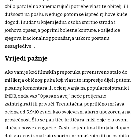
zbila paralelno zanemarujući potrebe vlastite obitelji ili
dužnosti na poslu. Nedugo potom se ispred njihove kuće
dogodi i sudar u kojem jedna osoba smrtno strada i
Joshova opsesija poprimi bolesne konture. Posljedice
njegova iracionalnog ponašanja uskoro postanu
nesagledive…
Vrijedi pažnje
Ako vam je kod filmskih preporuka prvenstveno stalo do
mišljenja običnog puka koji vlastite impresije dijeli putem
pisanog komentara ili ocjenjivanja na popularnoj stranici
IMDB, onda vas ''Opasan zavoj'' neće pretjerano
zaintrigirati ili privući. Trenutačna, poprilično mršava
ocjena od 5.9/10 zvuči kao svojevrsni alarm upozorenja na
prosječnost. Što se pak tiče kritičara, mišljenje je u ovom
slučaju posve drugačije. Zašto se jednima film jako dopao
dok ga drugi smatraju sporim, promašenim ili ne osobito