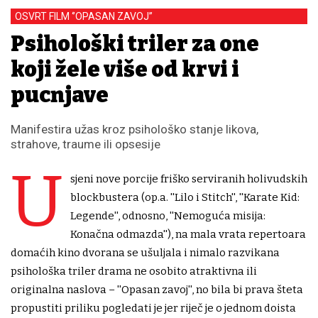
OSVRT FILM ‘’OPASAN ZAVOJ’’
Psihološki triler za one
koji žele više od krvi i
pucnjave
Manifestira užas kroz psihološko stanje likova,
strahove, traume ili opsesije
U
sjeni nove porcije friško serviranih holivudskih
blockbustera (op.a. ''Lilo i Stitch'', ''Karate Kid:
Legende'', odnosno, ''Nemoguća misija:
Konačna odmazda''), na mala vrata repertoara
domaćih kino dvorana se ušuljala i nimalo razvikana
psihološka triler drama ne osobito atraktivna ili
originalna naslova – ''Opasan zavoj'', no bila bi prava šteta
propustiti priliku pogledati je jer riječ je o jednom doista