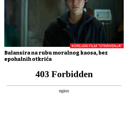
KOREJSKI FILM “OTKRIVENJA”
Balansira na rubu moralnog kaosa, bez
epohalnih otkrića