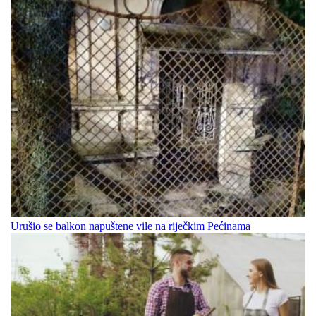
Urušio se balkon napuštene vile na riječkim Pećinama