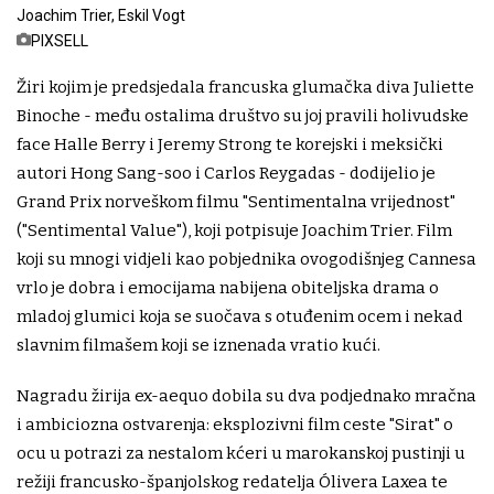
Joachim Trier, Eskil Vogt
PIXSELL
Žiri kojim je predsjedala francuska glumačka diva Juliette
Binoche - među ostalima društvo su joj pravili holivudske
face Halle Berry i Jeremy Strong te korejski i meksički
autori Hong Sang-soo i Carlos Reygadas - dodijelio je
Grand Prix norveškom filmu "Sentimentalna vrijednost"
("Sentimental Value"), koji potpisuje Joachim Trier. Film
koji su mnogi vidjeli kao pobjednika ovogodišnjeg Cannesa
vrlo je dobra i emocijama nabijena obiteljska drama o
mladoj glumici koja se suočava s otuđenim ocem i nekad
slavnim filmašem koji se iznenada vratio kući.
Nagradu žirija ex-aequo dobila su dva podjednako mračna
i ambiciozna ostvarenja: eksplozivni film ceste "Sirat" o
ocu u potrazi za nestalom kćeri u marokanskoj pustinji u
režiji francusko-španjolskog redatelja Ólivera Laxea te