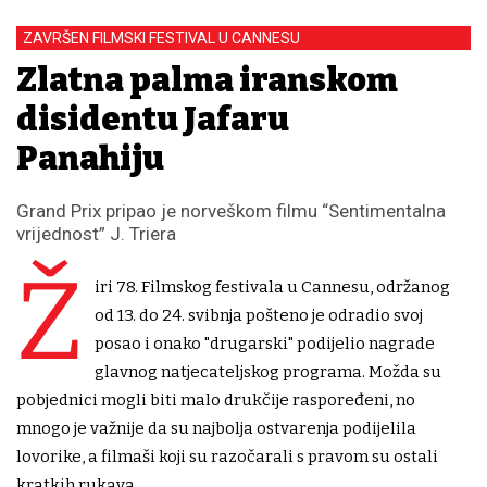
ZAVRŠEN FILMSKI FESTIVAL U CANNESU
Zlatna palma iranskom
disidentu Jafaru
Panahiju
Grand Prix pripao je norveškom filmu “Sentimentalna
vrijednost” J. Triera
Ž
iri 78. Filmskog festivala u Cannesu, održanog
od 13. do 24. svibnja pošteno je odradio svoj
posao i onako "drugarski" podijelio nagrade
glavnog natjecateljskog programa. Možda su
pobjednici mogli biti malo drukčije raspoređeni, no
mnogo je važnije da su najbolja ostvarenja podijelila
lovorike, a filmaši koji su razočarali s pravom su ostali
kratkih rukava.