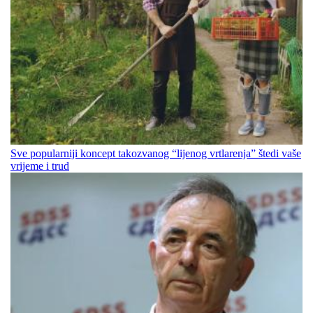
Sve popularniji koncept takozvanog “lijenog vrtlarenja” štedi vaše
vrijeme i trud