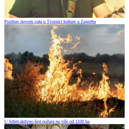
Pozdrav novom valu u Tvornici kulture u Zagrebu
U Srbiji aktivno šest požara na više od 1100 ha