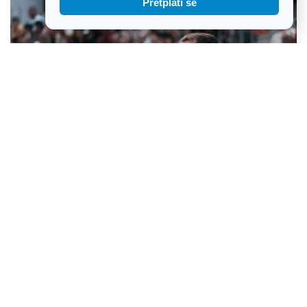
Pretplati se
Mijatović uz najjači sastav ide na Latviju i Nizozemsku