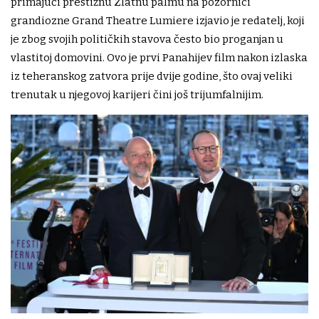
primajući prestižnu Zlatnu palmu na pozornici
grandiozne Grand Theatre Lumiere izjavio je redatelj, koji
je zbog svojih političkih stavova često bio proganjan u
vlastitoj domovini. Ovo je prvi Panahijev film nakon izlaska
iz teheranskog zatvora prije dvije godine, što ovaj veliki
trenutak u njegovoj karijeri čini još trijumfalnijim.