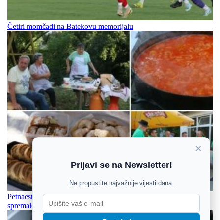
Četiri momčadi na Batekovu memorijalu
×
Prijavi se na Newsletter!
Ne propustite najvažnije vijesti dana.
Petnaestak kuhara u Crkvarima pripremat će jela kakva su
spremale naše bake