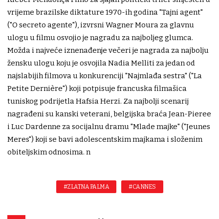
vrijeme brazilske diktature 1970-ih godina "Tajni agent"
("O secreto agente"), izvrsni Wagner Moura za glavnu
ulogu u filmu osvojio je nagradu za najboljeg glumca.
Možda i najveće iznenađenje večeri je nagrada za najbolju
žensku ulogu koju je osvojila Nadia Melliti za jedan od
najslabijih filmova u konkurenciji "Najmlađa sestra" ("La
Petite Dernière") koji potpisuje francuska filmašica
tuniskog podrijetla Hafsia Herzi. Za najbolji scenarij
nagrađeni su kanski veterani, belgijska braća Jean-Pieree
i Luc Dardenne za socijalnu dramu "Mlade majke" ("Jeunes
Meres") koji se bavi adolescentskim majkama i složenim
obiteljskim odnosima. n
#ZLATNA PALMA
#CANNES