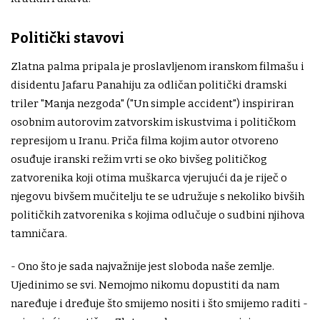
Politički stavovi
Zlatna palma pripala je proslavljenom iranskom filmašu i
disidentu Jafaru Panahiju za odličan politički dramski
triler "Manja nezgoda" ("Un simple accident") inspiriran
osobnim autorovim zatvorskim iskustvima i političkom
represijom u Iranu. Priča filma kojim autor otvoreno
osuđuje iranski režim vrti se oko bivšeg političkog
zatvorenika koji otima muškarca vjerujući da je riječ o
njegovu bivšem mučitelju te se udružuje s nekoliko bivših
političkih zatvorenika s kojima odlučuje o sudbini njihova
tamničara.
- Ono što je sada najvažnije jest sloboda naše zemlje.
Ujedinimo se svi. Nemojmo nikomu dopustiti da nam
naređuje i dređuje što smijemo nositi i što smijemo raditi -