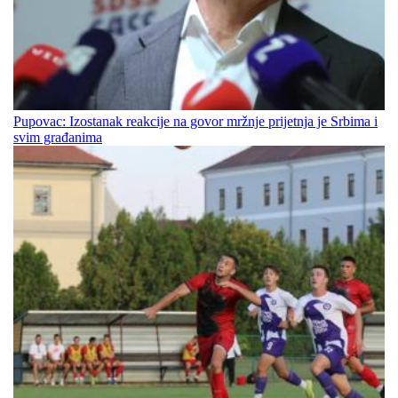
Pupovac: Izostanak reakcije na govor mržnje prijetnja je Srbima i
svim građanima