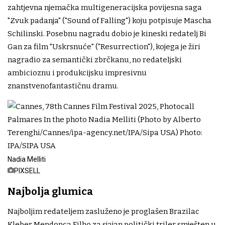
zahtjevna njemačka multigeneracijska povijesna saga
"Zvuk padanja" ("Sound of Falling") koju potpisuje Mascha
Schilinski. Posebnu nagradu dobio je kineski redatelj Bi
Gan za film "Uskrsnuće" ("Resurrection"), kojega je žiri
nagradio za semantički zbrčkanu, no redateljski
ambicioznu i produkcijsku impresivnu
znanstvenofantastičnu dramu.
Nadia Melliti
PIXSELL
Najbolja glumica
Najboljim redateljem zasluženo je proglašen Brazilac
Kleber Mendonça Filho za sjajan politički triler smješten u