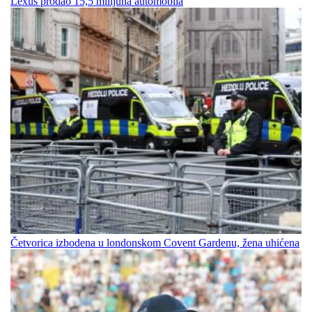
Lexus prodao 15,5 milijuna automobila
Četvorica izbodena u londonskom Covent Gardenu, žena uhićena