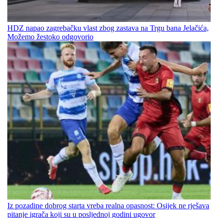
HDZ napao zagrebačku vlast zbog zastava na Trgu bana Jelačića,
Možemo žestoko odgovorio
Iz pozadine dobrog starta vreba realna opasnost: Osijek ne rješava
pitanje igrača koji su u posljednoj godini ugovor