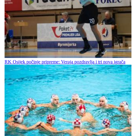
RK Osijek počinje pripreme: Veraja pozdravlja i tri nova igrača