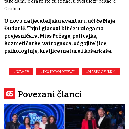
tako da mi je drago što ću se naći u ovoj ulozi”, rekao je
Grubnić.
U novu natjecateljsku avanturu ući će Maja
Đudarić. Tajni glasovi bit će u ulogama
povjesničara, Miss Požege, policajke,
kozmetičarke, vatrogasca, odgojiteljice,
psihologinje, kraljice mature i košarkaša.
#NOVA TV
#TKO TO TAMO PJEVA?
#MARKO GRUBNIĆ
Povezani članci