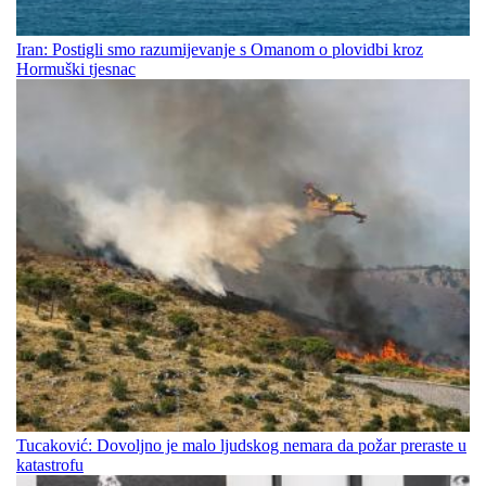
Iran: Postigli smo razumijevanje s Omanom o plovidbi kroz
Hormuški tjesnac
Tucaković: Dovoljno je malo ljudskog nemara da požar preraste u
katastrofu