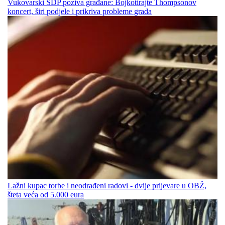
Vukovarski SDP poziva građane: Bojkotirajte Thompsonov
koncert, širi podjele i prikriva probleme grada
Lažni kupac torbe i neodrađeni radovi - dvije prijevare u OBŽ,
šteta veća od 5.000 eura