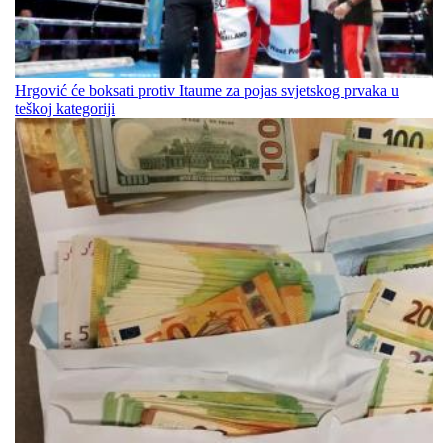
Hrgović će boksati protiv Itaume za pojas svjetskog prvaka u
teškoj kategoriji