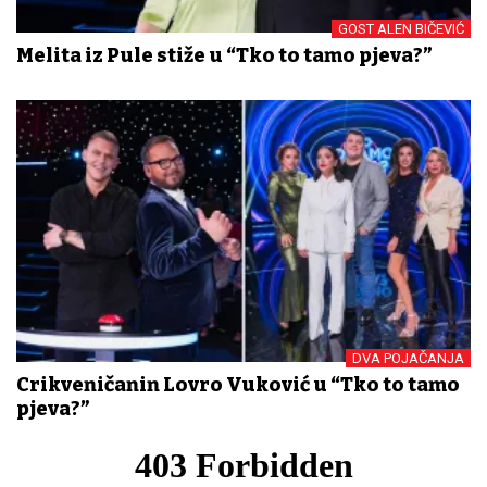
GOST ALEN BIČEVIĆ
Melita iz Pule stiže u “Tko to tamo pjeva?”
DVA POJAČANJA
Crikveničanin Lovro Vuković u “Tko to tamo
pjeva?”