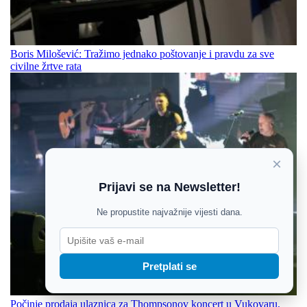
Boris Milošević: Tražimo jednako poštovanje i pravdu za sve
civilne žrtve rata
×
Prijavi se na Newsletter!
Ne propustite najvažnije vijesti dana.
Pretplati se
Počinje prodaja ulaznica za Thompsonov koncert u Vukovaru,