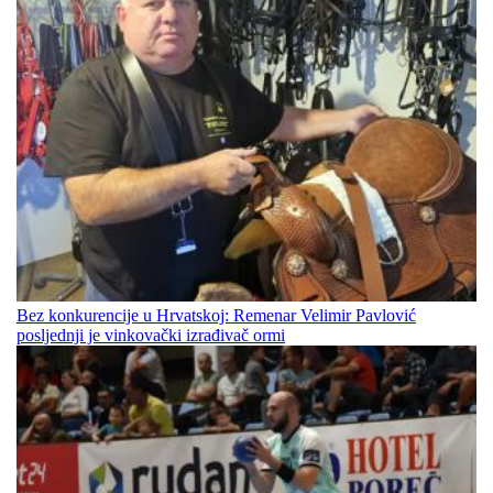
Bez konkurencije u Hrvatskoj: Remenar Velimir Pavlović
posljednji je vinkovački izrađivač ormi