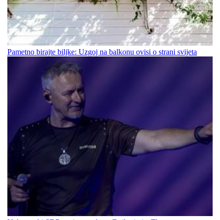
Pametno birajte biljke: Uzgoj na balkonu ovisi o strani svijeta