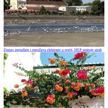
Dunav presušuje i ugrožava elektrane u regiji, HEP smiruje strah