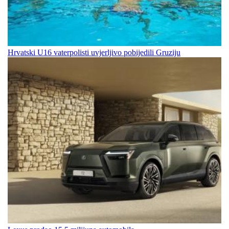
Hrvatski U16 vaterpolisti uvjerljivo pobijedili Gruziju