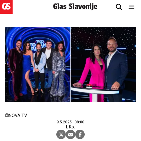
NOVA TV
9.5.2025., 08:00
I. Ko.