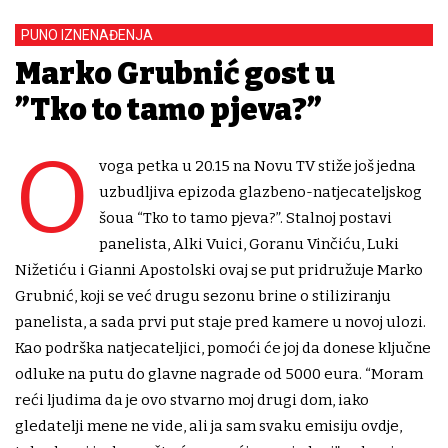
PUNO IZNENAĐENJA
Marko Grubnić gost u
”Tko to tamo pjeva?”
O
voga petka u 20.15 na Novu TV stiže još jedna
uzbudljiva epizoda glazbeno-natjecateljskog
šoua “Tko to tamo pjeva?”. Stalnoj postavi
panelista, Alki Vuici, Goranu Vinčiću, Luki
Nižetiću i Gianni Apostolski ovaj se put pridružuje Marko
Grubnić, koji se već drugu sezonu brine o stiliziranju
panelista, a sada prvi put staje pred kamere u novoj ulozi.
Kao podrška natjecateljici, pomoći će joj da donese ključne
odluke na putu do glavne nagrade od 5000 eura. “Moram
reći ljudima da je ovo stvarno moj drugi dom, iako
gledatelji mene ne vide, ali ja sam svaku emisiju ovdje,