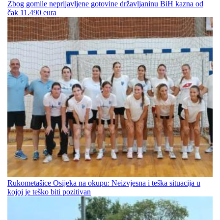
Zbog gomile neprijavljene gotovine državljaninu BiH kazna od
čak 11.490 eura
Rukometašice Osijeka na okupu: Neizvjesna i teška situacija u
kojoj je teško biti pozitivan