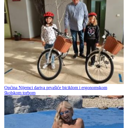
Općina Nijemci dariva prvašiće biciklom i ergonomskom
školskom torbom