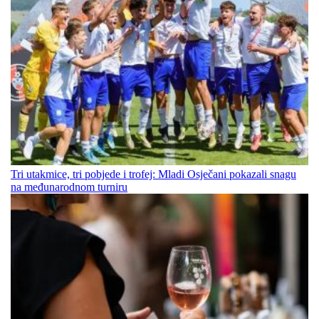
Tri utakmice, tri pobjede i trofej: Mladi Osječani pokazali snagu
na međunarodnom turniru