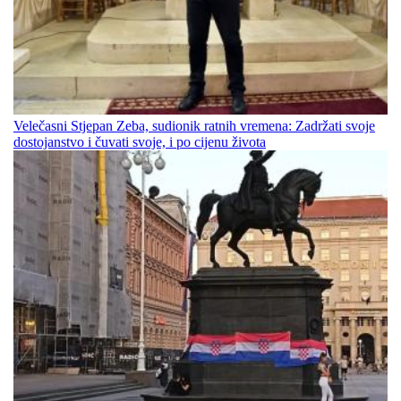
Velečasni Stjepan Zeba, sudionik ratnih vremena: Zadržati svoje
dostojanstvo i čuvati svoje, i po cijenu života