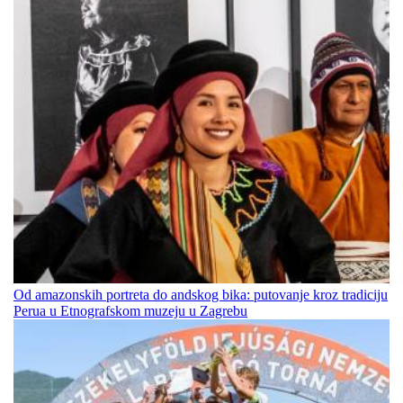
Od amazonskih portreta do andskog bika: putovanje kroz tradiciju
Perua u Etnografskom muzeju u Zagrebu