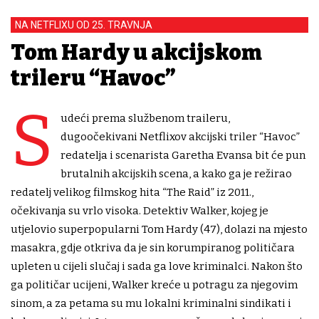
NA NETFLIXU OD 25. TRAVNJA
Tom Hardy u akcijskom
trileru “Havoc”
S
udeći prema službenom traileru,
dugoočekivani Netflixov akcijski triler “Havoc”
redatelja i scenarista Garetha Evansa bit će pun
brutalnih akcijskih scena, a kako ga je režirao
redatelj velikog filmskog hita “The Raid” iz 2011.,
očekivanja su vrlo visoka. Detektiv Walker, kojeg je
utjelovio superpopularni Tom Hardy (47), dolazi na mjesto
masakra, gdje otkriva da je sin korumpiranog političara
upleten u cijeli slučaj i sada ga love kriminalci. Nakon što
ga političar ucijeni, Walker kreće u potragu za njegovim
sinom, a za petama su mu lokalni kriminalni sindikati i