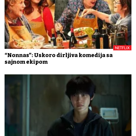
NETFLIX
“Nonnas”: Uskoro dirljiva komedija sa
sajnom ekipom