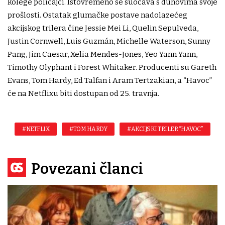
kolege policajci. Istovremeno se suočava s duhovima svoje
prošlosti. Ostatak glumačke postave nadolazećeg
akcijskog trilera čine Jessie Mei Li, Quelin Sepulveda,
Justin Cornwell, Luis Guzmán, Michelle Waterson, Sunny
Pang, Jim Caesar, Xelia Mendes-Jones, Yeo Yann Yann,
Timothy Olyphant i Forest Whitaker. Producenti su Gareth
Evans, Tom Hardy, Ed Talfan i Aram Tertzakian, a “Havoc”
će na Netflixu biti dostupan od 25. travnja.
#NETFLIX
#TOM HARDY
#AKCIJSKI TRILER “HAVOC”
Povezani članci