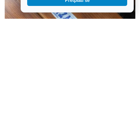
Pretplati se
Sezonske kontrole otkrile stotine ilegalnih iznajmljivača i
neprijavljenih radnika