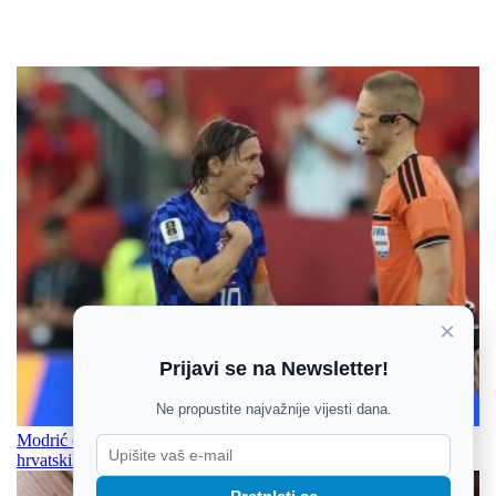
×
Prijavi se na Newsletter!
Ne propustite najvažnije vijesti dana.
Modrić o budućnosti šutio, ali u Perthu dobio jasnu poruku
hrvatskih navijača