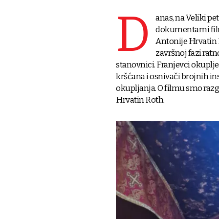
D
anas, na Veliki pe
dokumentarni film
Antonije Hrvatin R
završnoj fazi ratn
stanovnici. Franjevci okuplje
kršćana i osnivači brojnih inst
okupljanja. O filmu smo razg
Hrvatin Roth.