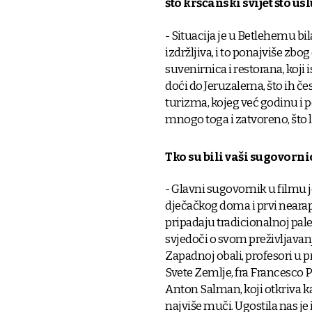
što kršćanski svijet što us
- Situacija je u Betlehemu bila
izdržljiva, i to ponajviše zb
suvenirnica i restorana, koji 
doći do Jeruzalema, što ih čes
turizma, kojeg već godinu i po
mnogo toga i zatvoreno, što 
Tko su bili vaši sugovorni
- Glavni sugovornik u filmu 
dječačkog doma i prvi nearapin
pripadaju tradicionalnoj pales
svjedoči o svom preživljavanj
Zapadnoj obali, profesori u pr
Svete Zemlje, fra Francesco
Anton Salman, koji otkriva ka
najviše muči. Ugostila nas je i