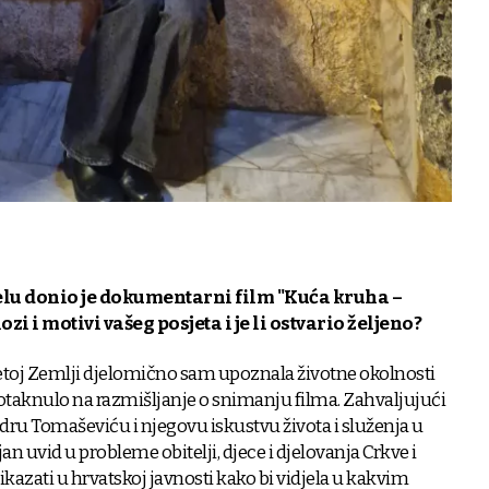
aelu donio je dokumentarni film "Kuća kruha –
ozi i motivi vašeg posjeta i je li ostvario željeno?
etoj Zemlji djelomično sam upoznala životne okolnosti
otaknulo na razmišljanje o snimanju filma. Zahvaljujući
dru Tomaševiću i njegovu iskustvu života i služenja u
n uvid u probleme obitelji, djece i djelovanja Crkve i
rikazati u hrvatskoj javnosti kako bi vidjela u kakvim