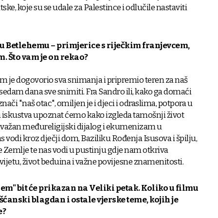
tske, koje su se udale za Palestince i odlučile nastaviti
a u Betlehemu – primjerice s riječkim franjevcem,
 Što vam je on rekao?
am je dogovorio sva snimanja i pripremio teren za naš
sedam dana sve snimiti. Fra Sandro ili, kako ga domaći
nači "naš otac", omiljen je i djeci i odraslima, potpora u
a iskustva upoznat ćemo kako izgleda tamošnji život
e važan međureligijski dijalog i ekumenizam u
vodi kroz dječji dom, Baziliku Rođenja Isusova i špilju,
 Zemlje te nas vodi u pustinju gdje nam otkriva
ijetu, život beduina i važne povijesne znamenitosti.
em" bit će prikazan na Veliki petak. Koliko u filmu
šćanski blagdan i ostale vjerske teme, kojih je
e?