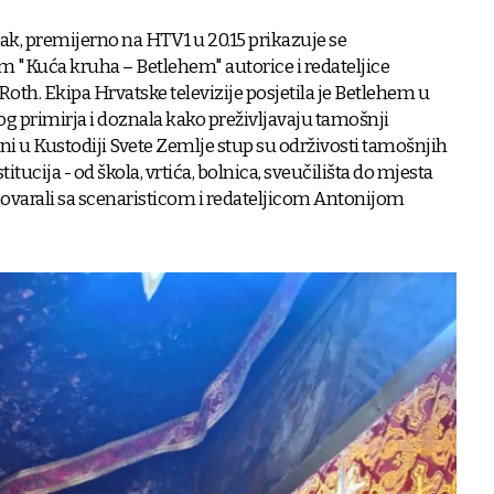
tak, premijerno na HTV1 u 20.15 prikazuje se
 "Kuća kruha – Betlehem" autorice i redateljice
oth. Ekipa Hrvatske televizije posjetila je Betlehem u
og primirja i doznala kako preživljavaju tamošnji
ni u Kustodiji Svete Zemlje stup su održivosti tamošnjih
itucija - od škola, vrtića, bolnica, sveučilišta do mjesta
ovarali sa scenaristicom i redateljicom Antonijom