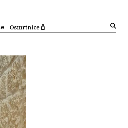
ne
Osmrtnice