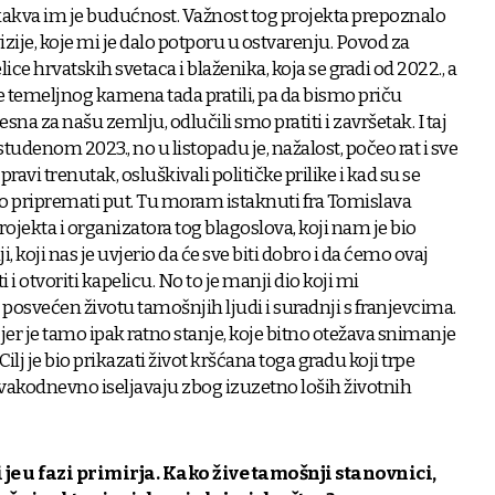
kakva im je budućnost. Važnost tog projekta prepoznalo
izije, koje mi je dalo potporu u ostvarenju. Povod za
ice hrvatskih svetaca i blaženika, koja se gradi od 2022., a
e temeljnog kamena tada pratili, pa da bismo priču
jesna za našu zemlju, odlučili smo pratiti i završetak. I taj
studenom 2023., no u listopadu je, nažalost, počeo rat i sve
ravi trenutak, osluškivali političke prilike i kad su se
 smo pripremati put. Tu moram istaknuti fra Tomislava
rojekta i organizatora tog blagoslova, koji nam je bio
i, koji nas je uvjerio da će sve biti dobro i da ćemo ovaj
ti i otvoriti kapelicu. No to je manji dio koji mi
 posvećen životu tamošnjih ljudi i suradnji s franjevcima.
 jer je tamo ipak ratno stanje, koje bitno otežava snimanje
Cilj je bio prikazati život kršćana toga gradu koji trpe
e svakodnevno iseljavaju zbog izuzetno loših životnih
i je u fazi primirja. Kako žive tamošnji stanovnici,