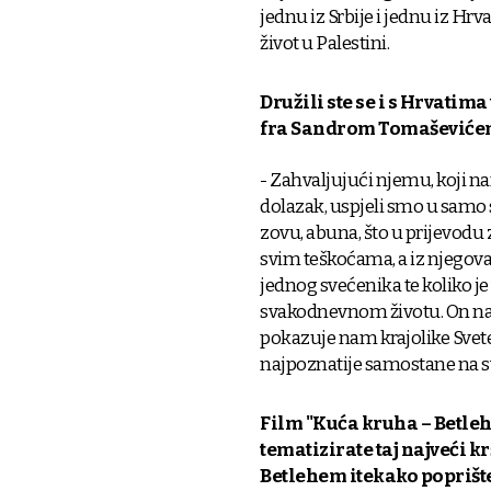
jednu iz Srbije i jednu iz Hrva
život u Palestini.
Družili ste se i s Hrvatim
fra Sandrom Tomaševićem.
- Zahvaljujući njemu, koji n
dolazak, uspjeli smo u samo 
zovu, abuna, što u prijevodu z
svim teškoćama, a iz njegov
jednog svećenika te koliko j
svakodnevnom životu. On nas 
pokazuje nam krajolike Svete
najpoznatije samostane na sv
Film "Kuća kruha – Betleh
tematizirate taj najveći kr
Betlehem itekako poprišt