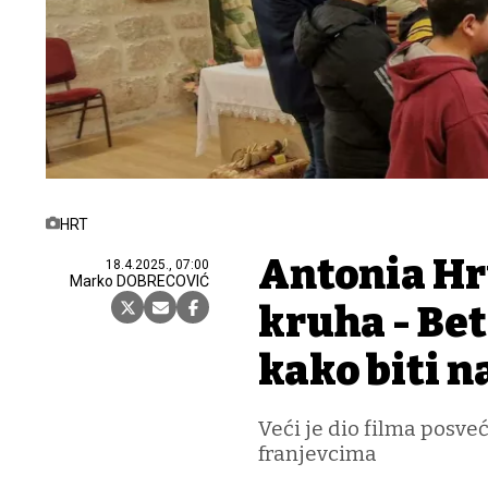
HRT
Antonia Hr
18.4.2025., 07:00
Marko DOBRECOVIĆ
kruha - Be
kako biti n
Veći je dio filma posveć
franjevcima