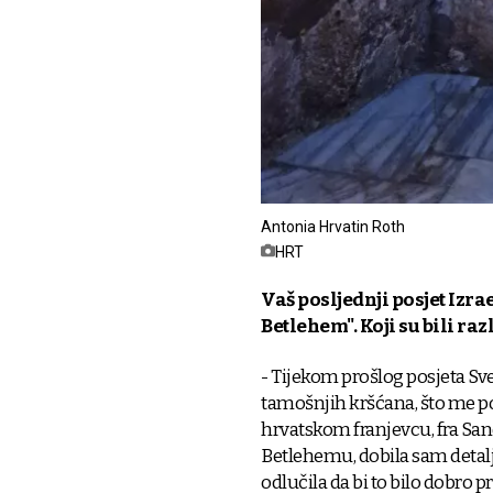
Antonia Hrvatin Roth
HRT
Vaš posljednji posjet Izr
Betlehem". Koji su bili razl
- Tijekom prošlog posjeta Sv
tamošnjih kršćana, što me p
hrvatskom franjevcu, fra San
Betlehemu, dobila sam detalja
odlučila da bi to bilo dobro p