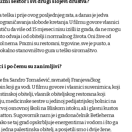
lužni sektor i svi drugi slojevi društva?
 teška i prije ovog posljednjeg rata, a danas je jedva
og ograničavanja slobode kretanja. U filmu govore vlasnici
ističu da više od 15 mjeseci nisu izišli iz grada, da ne mogu
to odvaja i od obitelji i normalnog života. Oni žive od
l nema. Prazni su restorani, trgovine, sve je pusto, a
lokalno stanovništvo gura u teško siromaštvo.
ci i po čemu su zanimljivi?
je fra Sandro Tomašević, ravnatelj Franjevačkog
 koji ga vodi. U filmu govore i vlasnici suvenirnica, koji
tinskoj obitelji, vlasnik obiteljskog restorana koji
u, medicinske sestre u jedinoj pedijatrijskoj bolnici na
voj osnovnoj školi na Bliskom istoku, ali i glavni kustos
 Patton. Sugovornik nam je i gradonačelnik Betlehema
ko se taj grad opskrbljuje energentima i vodom i što ga
 jedna palestinska obitelj, a posjetili smo i dvije žene,