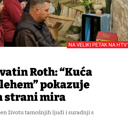
NA VELIKI PETAK NA HTV
vatin Roth: “Kuća
tlehem” pokazuje
a strani mira
en životu tamošnjih ljudi i suradnji s