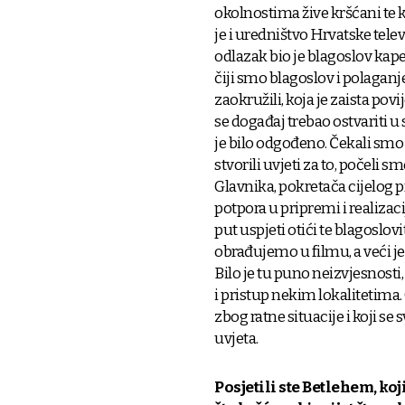
okolnostima žive kršćani te 
je i uredništvo Hrvatske telev
odlazak bio je blagoslov kapel
čiji smo blagoslov i polaganj
zaokružili, koja je zaista povi
se događaj trebao ostvariti u 
je bilo odgođeno. Čekali smo p
stvorili uvjeti za to, počeli
Glavnika, pokretača cijelog p
potpora u pripremi i realizacij
put uspjeti otići te blagoslovi
obrađujemo u filmu, a veći je
Bilo je tu puno neizvjesnosti,
i pristup nekim lokalitetima. 
zbog ratne situacije i koji s
uvjeta.
Posjetili ste Betlehem, koj