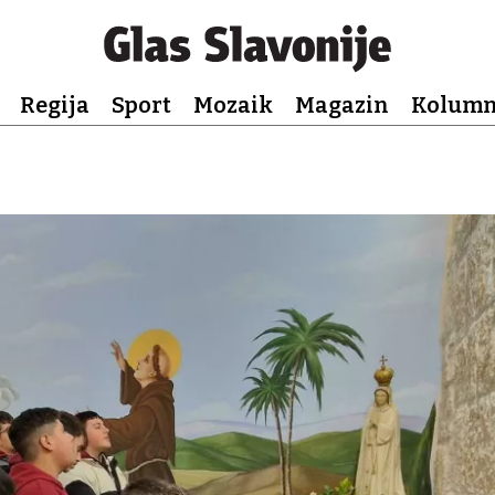
Regija
Sport
Mozaik
Magazin
Kolum