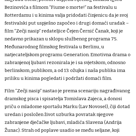
Bezinovića s filmom “Fiume o morte!” na festivalu u
Rotterdamu i u kinima valja pridodati činjenicu da je svoj
festivalski put uspješno započeo i drugi domaći uradak –
film “Zečji nasip” redateljice Čejen Černić Čanak, koji je
nedavno prikazan u sklopu službenog programa 75.
Međunarodnog filmskog festivala u Berlinu, u
natjecateljskom programu Generation. Emotivna drama o
zabranjenoj ljubavi rezonirala je i sa svjetskom, odnosno
berlinskom, publikom, a od 13. ožujka i naša publika ima
priliku u kinima pogledati i podržati domaći film.
Film “Zečji nasip” nastao je prema scenariju nagrađivanog
dramskog pisca i spisatelja Tomislava Zajeca, a donosi
priču o mladome sportašu Marku (Lav Novosel), čiji dotad
uredan i posložen život uzburka povratak njegove
zabranjene dječačke ljubavi, mladića Slavena (Andrija
Žunac). Strah od poplave usadio se među seljane, koji