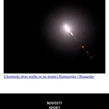
Ukrajinski dron srušio se na granici Rumunjske i Bugarske
NOVOSTI
SPORT