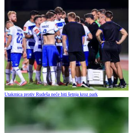
Utakmica protiv Rudeša neće biti šetnja kroz park