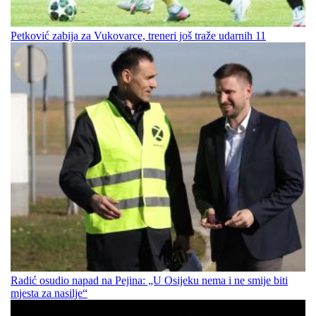
Petković zabija za Vukovarce, treneri još traže udarnih 11
Radić osudio napad na Pejina: „U Osijeku nema i ne smije biti
mjesta za nasilje“