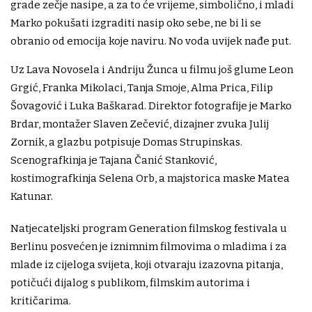
grade zečje nasipe, a za to će vrijeme, simbolično, i mladi
Marko pokušati izgraditi nasip oko sebe, ne bi li se
obranio od emocija koje naviru. No voda uvijek nađe put.
Uz Lava Novosela i Andriju Žunca u filmu još glume Leon
Grgić, Franka Mikolaci, Tanja Smoje, Alma Prica, Filip
Šovagović i Luka Baškarad. Direktor fotografije je Marko
Brdar, montažer Slaven Zečević, dizajner zvuka Julij
Zornik, a glazbu potpisuje Domas Strupinskas.
Scenografkinja je Tajana Čanić Stanković,
kostimografkinja Selena Orb, a majstorica maske Matea
Katunar.
Natjecateljski program Generation filmskog festivala u
Berlinu posvećen je iznimnim filmovima o mladima i za
mlade iz cijeloga svijeta, koji otvaraju izazovna pitanja,
potičući dijalog s publikom, filmskim autorima i
kritičarima.