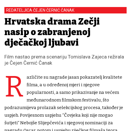
REDATELJICA ČEJEN ČERNIĆ ČANAK
Hrvatska drama Zečji
nasip o zabranjenoj
dječačkoj ljubavi
Film nastao prema scenariju Tomislava Zajeca režirala
je Čejen Černić Čanak
R
azličite su nagrade jasan pokazatelj kvalitete
filma, a u određenoj mjeri i njegove
popularnosti, a samo prikazivanje na većem
međunarodnom filmskom festivalu, što
podrazumijeva prolazak selekcijskog procesa, također je
uspjeh. Povijesnom uspjehu “Čovjeka koji nije mogao
šutjeti” Nebojše Slijepčevića i njegovoj nominaciji za
nagradu Oscar, potom i uspjehu riječkog filmaša Igora