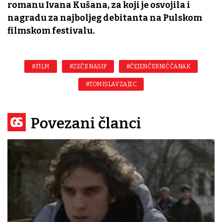
romanu Ivana Kušana, za koji je osvojila i
nagradu za najboljeg debitanta na Pulskom
filmskom festivalu.
#FILM
#ZEČJI NASIP
#ČEJEN ČERNIĆ ČANAK
#TOMISLAV ZAJEC
Povezani članci