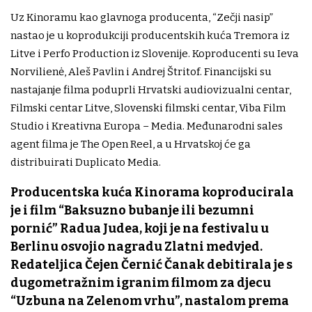
Uz Kinoramu kao glavnoga producenta, “Zečji nasip”
nastao je u koprodukciji producentskih kuća Tremora iz
Litve i Perfo Production iz Slovenije. Koproducenti su Ieva
Norvilienė, Aleš Pavlin i Andrej Štritof. Financijski su
nastajanje filma poduprli Hrvatski audiovizualni centar,
Filmski centar Litve, Slovenski filmski centar, Viba Film
Studio i Kreativna Europa – Media. Međunarodni sales
agent filma je The Open Reel, a u Hrvatskoj će ga
distribuirati Duplicato Media.
Producentska kuća Kinorama koproducirala
je i film “Baksuzno bubanje ili bezumni
pornić” Radua Judea, koji je na festivalu u
Berlinu osvojio nagradu Zlatni medvjed.
Redateljica Čejen Černić Čanak debitirala je s
dugometražnim igranim filmom za djecu
“Uzbuna na Zelenom vrhu”, nastalom prema