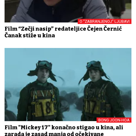
O “ZABRANJENOJ” LJUBAVI
Film “Zečji nasip” redateljice Čejen Černić
Čanak stiže u kina
BONG JOON-HOA
Film "Mickey 17" konačno stigao u kina, ali
zarada je zasad manja od očekivane