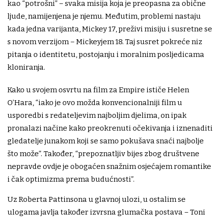
kao “potrošni” – svaka misija koja je preopasna za obične
ljude, namijenjena je njemu. Međutim, problemi nastaju
kada jedna varijanta, Mickey 17, preživi misiju i susretne se
s novom verzijom – Mickeyjem 18. Taj susret pokreće niz
pitanja o identitetu, postojanju i moralnim posljedicama
kloniranja.
Kako u svojem osvrtu na film za Empire ističe Helen
O’Hara, “iako je ovo možda konvencionalniji film u
usporedbi s redateljevim najboljim djelima, on ipak
pronalazi načine kako preokrenuti očekivanja i iznenaditi
gledatelje junakom koji se samo pokušava snaći najbolje
što može”. Također, “prepoznatljiv bijes zbog društvene
nepravde ovdje je obogaćen snažnim osjećajem romantike
i čak optimizma prema budućnosti”.
Uz Roberta Pattinsona u glavnoj ulozi, u ostalim se
ulogama javlja također izvrsna glumačka postava – Toni