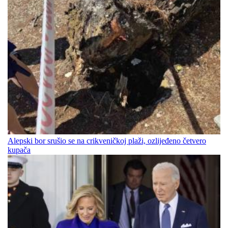
Alepski bor srušio se na crikveničkoj plaži, ozlijeđeno četvero
kupača