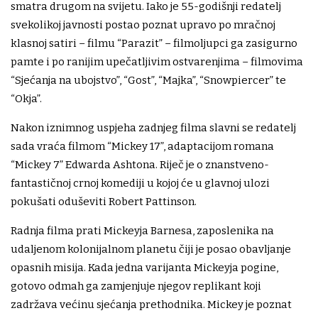
smatra drugom na svijetu. Iako je 55-godišnji redatelj
svekolikoj javnosti postao poznat upravo po mračnoj
klasnoj satiri – filmu “Parazit” – filmoljupci ga zasigurno
pamte i po ranijim upečatljivim ostvarenjima – filmovima
“Sjećanja na ubojstvo”, “Gost”, “Majka”, “Snowpiercer” te
“Okja”.
Nakon iznimnog uspjeha zadnjeg filma slavni se redatelj
sada vraća filmom “Mickey 17”, adaptacijom romana
“Mickey 7” Edwarda Ashtona. Riječ je o znanstveno-
fantastičnoj crnoj komediji u kojoj će u glavnoj ulozi
pokušati oduševiti Robert Pattinson.
Radnja filma prati Mickeyja Barnesa, zaposlenika na
udaljenom kolonijalnom planetu čiji je posao obavljanje
opasnih misija. Kada jedna varijanta Mickeyja pogine,
gotovo odmah ga zamjenjuje njegov replikant koji
zadržava većinu sjećanja prethodnika. Mickey je poznat