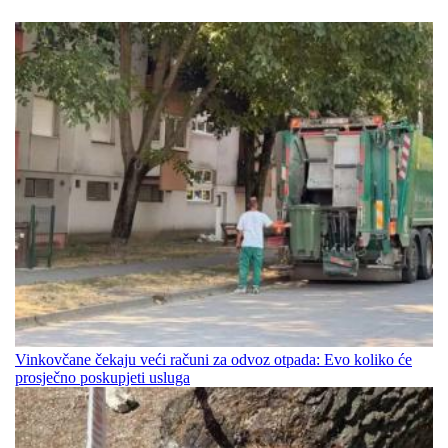
Vinkovčane čekaju veći računi za odvoz otpada: Evo koliko će
prosječno poskupjeti usluga