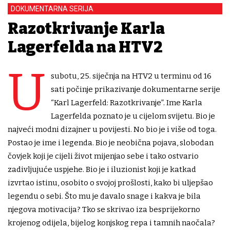
DOKUMENTARNA SERIJA
Razotkrivanje Karla
Lagerfelda na HTV2
U
subotu, 25. siječnja na HTV2 u terminu od 16
sati počinje prikazivanje dokumentarne serije
“Karl Lagerfeld: Razotkrivanje”. Ime Karla
Lagerfelda poznato je u cijelom svijetu. Bio je
najveći modni dizajner u povijesti. No bio je i više od toga.
Postao je ime i legenda. Bio je neobična pojava, slobodan
čovjek koji je cijeli život mijenjao sebe i tako ostvario
zadivljujuće uspjehe. Bio je i iluzionist koji je katkad
izvrtao istinu, osobito o svojoj prošlosti, kako bi uljepšao
legendu o sebi. Što mu je davalo snage i kakva je bila
njegova motivacija? Tko se skrivao iza besprijekorno
krojenog odijela, bijelog konjskog repa i tamnih naočala?