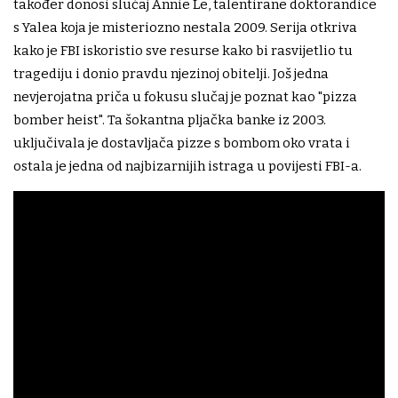
također donosi slučaj Annie Le, talentirane doktorandice
s Yalea koja je misteriozno nestala 2009. Serija otkriva
kako je FBI iskoristio sve resurse kako bi rasvijetlio tu
tragediju i donio pravdu njezinoj obitelji. Još jedna
nevjerojatna priča u fokusu slučaj je poznat kao "pizza
bomber heist". Ta šokantna pljačka banke iz 2003.
uključivala je dostavljača pizze s bombom oko vrata i
ostala je jedna od najbizarnijih istraga u povijesti FBI-a.