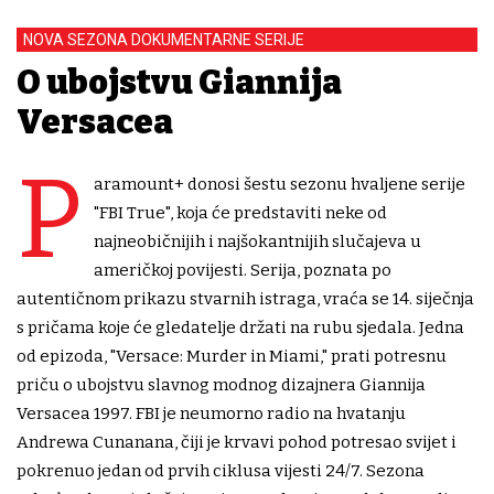
NOVA SEZONA DOKUMENTARNE SERIJE
O ubojstvu Giannija
Versacea
P
aramount+ donosi šestu sezonu hvaljene serije
"FBI True", koja će predstaviti neke od
najneobičnijih i najšokantnijih slučajeva u
američkoj povijesti. Serija, poznata po
autentičnom prikazu stvarnih istraga, vraća se 14. siječnja
s pričama koje će gledatelje držati na rubu sjedala. Jedna
od epizoda, "Versace: Murder in Miami," prati potresnu
priču o ubojstvu slavnog modnog dizajnera Giannija
Versacea 1997. FBI je neumorno radio na hvatanju
Andrewa Cunanana, čiji je krvavi pohod potresao svijet i
pokrenuo jedan od prvih ciklusa vijesti 24/7. Sezona