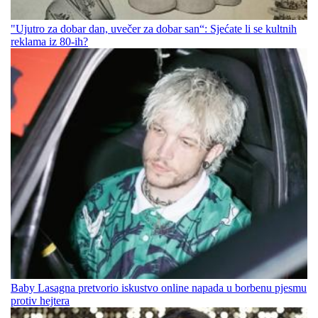
"Ujutro za dobar dan, uvečer za dobar san“: Sjećate li se kultnih
reklama iz 80-ih?
Baby Lasagna pretvorio iskustvo online napada u borbenu pjesmu
protiv hejtera