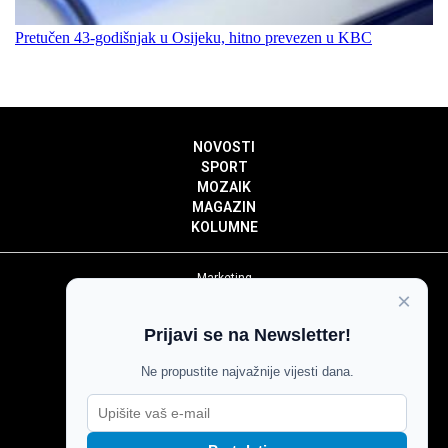
Pretučen 43-godišnjak u Osijeku, hitno prevezen u KBC
NOVOSTI
SPORT
MOZAIK
MAGAZIN
KOLUMNE
Marketing
×
Politika privatnosti
Politika kolačića
Prijavi se na Newsletter!
Impressum
Pravila prenošenja sadržaja
Ne propustite najvažnije vijesti dana.
Pravila komentiranja
Agroglas