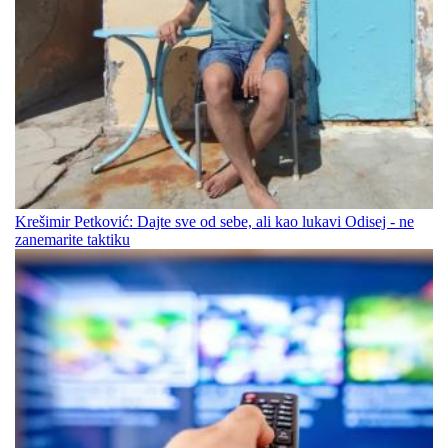
Krešimir Petković: Dajte sve od sebe, ali kao lukavi Odisej - ne
zanemarite taktiku