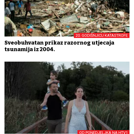
20. GODIŠNJICU KATASTROFE
Sveobuhvatan prikaz razornog utjecaja
tsunamija iz 2004.
OD PONEDJELJKA NA HTV1